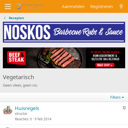
Aanmelden
Registreren
Recepten
Vegetarisch
Geen vlees, geen vis.
Filters
V
Huisregels
a
structor
Reacties
0
9 feb 2014
s
t