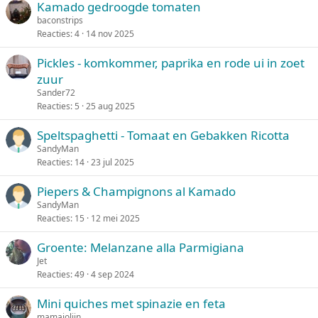
Kamado gedroogde tomaten
g
baconstrips
e
Reacties
4
14 nov 2025
p
i
Pickles - komkommer, paprika en rode ui in zoet
n
zuur
d
Sander72
Reacties
5
25 aug 2025
Speltspaghetti - Tomaat en Gebakken Ricotta
SandyMan
Reacties
14
23 jul 2025
Piepers & Champignons al Kamado
SandyMan
Reacties
15
12 mei 2025
Groente: Melanzane alla Parmigiana
Jet
Reacties
49
4 sep 2024
Mini quiches met spinazie en feta
mamajolijn