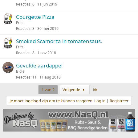
Reacties
6
11 jun 2019
Courgette Pizza
Frits
Reacties
3
30 mei 2019
Smoked Scamorza in tomatensaus.
Frits
Reacties
8
1 nov 2018
Gevulde aardappel
Bidle
Reacties
11
11 aug 2018
Laatste
1 van 2
Volgende
Je moet ingelogd zijn om te kunnen reageren. Log in | Registreer