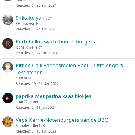
Reacties
0
25 apr 2024
Shiitake yakitori
PH met een F
Reacties
1
24 apr 2023
Portobello-zwarte bonen burgers
R
Richard Sellelof
Reacties
6
27 mrt 2023
Pittige Chili Paddestoelen Ragu - Ottelenghi's
Testkitchen
SandyMan
Reacties
19
26 dec 2022
paprika met patina kaas blokjes
kruit17 Jeroen
Reacties
2
11 jun 2021
Vega Kerrie-Notenburgers van de BBQ
FemaleGriller123
Reacties
5
13 apr 2021