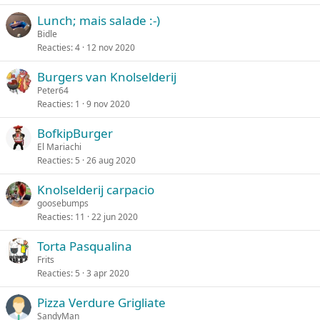
Lunch; mais salade :-)
Bidle
Reacties
4
12 nov 2020
Burgers van Knolselderij
Peter64
Reacties
1
9 nov 2020
BofkipBurger
El Mariachi
Reacties
5
26 aug 2020
Knolselderij carpacio
goosebumps
Reacties
11
22 jun 2020
Torta Pasqualina
Frits
Reacties
5
3 apr 2020
Pizza Verdure Grigliate
SandyMan