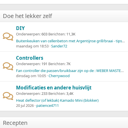
Doe het lekker zelf
DIY
Onderwerpen
603
Berichten
11,3K
Buitenkeuken van cellenbeton met Argentijnse grill/braai - tips welkom!
maandag om 18:53
Sander72
Controllers
Onderwerpen
191
Berichten
7K
Fan controller die passen/bruikbaar zijn op de : WEBER MASTER-TOUCH GBS E-5750 BLACK Ø 57 CM
dinsdag om 10:05
Cherrywood
Modificaties en andere huisvlijt
Onderwerpen
233
Berichten
3,4K
Heat deflector (of lekbak) Kamado Mini (blokker)
20 jul 2026
patience4711
Recepten