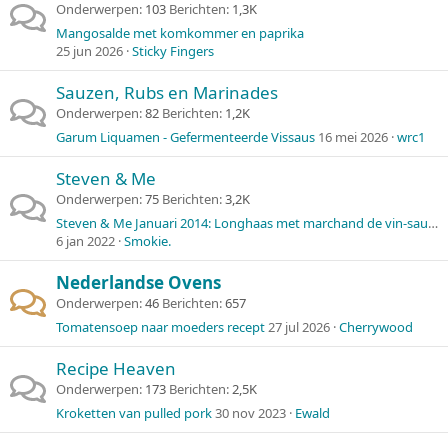
Onderwerpen
103
Berichten
1,3K
Mangosalde met komkommer en paprika
25 jun 2026
Sticky Fingers
Sauzen, Rubs en Marinades
Onderwerpen
82
Berichten
1,2K
Garum Liquamen - Gefermenteerde Vissaus
16 mei 2026
wrc1
Steven & Me
Onderwerpen
75
Berichten
3,2K
Steven & Me Januari 2014: Longhaas met marchand de vin-saus (wijnhandelaarssaus)
6 jan 2022
Smokie.
Nederlandse Ovens
Onderwerpen
46
Berichten
657
Tomatensoep naar moeders recept
27 jul 2026
Cherrywood
Recipe Heaven
Onderwerpen
173
Berichten
2,5K
Kroketten van pulled pork
30 nov 2023
Ewald