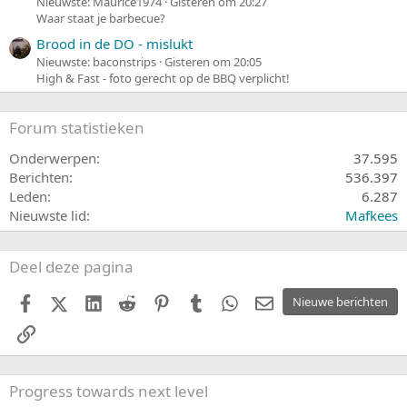
Nieuwste: Maurice1974
Gisteren om 20:27
Waar staat je barbecue?
Brood in de DO - mislukt
Nieuwste: baconstrips
Gisteren om 20:05
High & Fast - foto gerecht op de BBQ verplicht!
Forum statistieken
Onderwerpen
37.595
Berichten
536.397
Leden
6.287
Nieuwste lid
Mafkees
Deel deze pagina
Facebook
X (Twitter)
LinkedIn
Reddit
Pinterest
Tumblr
WhatsApp
E-mail
Nieuwe berichten
koppeling
Progress towards next level