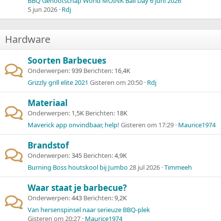
BBQ Genootschap World MOINK Ball Day 6 juni 2026
5 jun 2026
Rdj
Hardware
Soorten Barbecues
Onderwerpen
939
Berichten
16,4K
Grizzly grill elite 2021
Gisteren om 20:50
Rdj
Materiaal
Onderwerpen
1,5K
Berichten
18K
Maverick app onvindbaar, help!
Gisteren om 17:29
Maurice1974
Brandstof
Onderwerpen
345
Berichten
4,9K
Burning Boss houtskool bij Jumbo
28 jul 2026
Timmeeh
Waar staat je barbecue?
Onderwerpen
443
Berichten
9,2K
Van hersenspinsel naar serieuze BBQ-plek
Gisteren om 20:27
Maurice1974