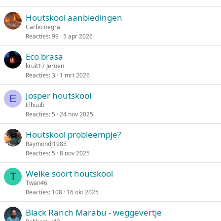
Houtskool aanbiedingen
Carbo negra
Reacties
99
5 apr 2026
Eco brasa
kruit17 Jeroen
Reacties
3
1 mrt 2026
Josper houtskool
E
Elhuub
Reacties
5
24 nov 2025
Houtskool probleempje?
RaymondJ1985
Reacties
5
8 nov 2025
Welke soort houtskool
T
Twan46
Reacties
108
16 okt 2025
Black Ranch Marabu - weggevertje