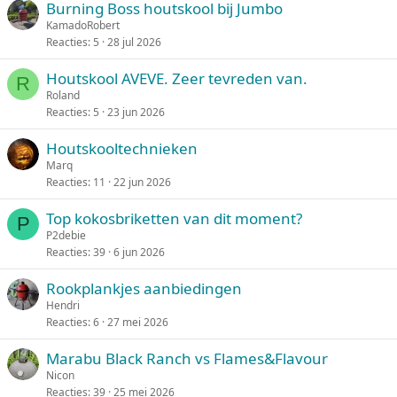
Burning Boss houtskool bij Jumbo
g
KamadoRobert
e
Reacties
5
28 jul 2026
p
i
Houtskool AVEVE. Zeer tevreden van.
R
n
Roland
d
Reacties
5
23 jun 2026
Houtskooltechnieken
Marq
Reacties
11
22 jun 2026
Top kokosbriketten van dit moment?
P
P2debie
Reacties
39
6 jun 2026
Rookplankjes aanbiedingen
Hendri
Reacties
6
27 mei 2026
Marabu Black Ranch vs Flames&Flavour
Nicon
Reacties
39
25 mei 2026