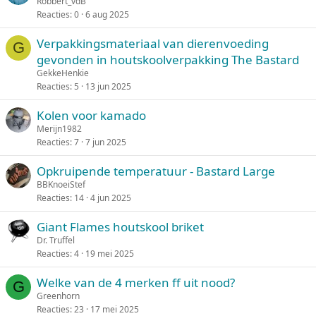
Robbert_vdB
Reacties
0
6 aug 2025
Verpakkingsmateriaal van dierenvoeding
G
gevonden in houtskoolverpakking The Bastard
GekkeHenkie
Reacties
5
13 jun 2025
Kolen voor kamado
Merijn1982
Reacties
7
7 jun 2025
Opkruipende temperatuur - Bastard Large
BBKnoeiStef
Reacties
14
4 jun 2025
Giant Flames houtskool briket
Dr. Truffel
Reacties
4
19 mei 2025
Welke van de 4 merken ff uit nood?
G
Greenhorn
Reacties
23
17 mei 2025