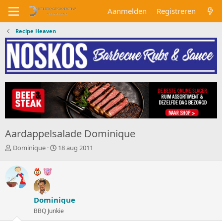
Aanmelden
Registreren
Recipe Heaven
Aardappelsalade Dominique
O
S
Dominique
18 aug 2011
n
t
d
a
e
r
r
t
w
d
Dominique
e
a
r
t
BBQ Junkie
p
u