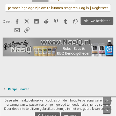
Je moet ingelogd zijn om te kunnen reageren. Log in | Registreer
Facebook
X (Twitter)
LinkedIn
Reddit
Pinterest
Tumblr
WhatsApp
Nieuwe berichten
Deel:
E-mail
koppeling
Recipe Heaven
Nederlands
Deze site maakt gebruik van cookies om de inhoud te personaliseren, jouw
Bove
ervaring aan te passen en om je ingelogd te houden als jij je registreert.
Contact
Voorwaarden en regels
Privacybeleid
Help
R
Door deze site te blijven gebruiken, stem je in met ons gebruik van cookies.
Onde
S
S
Accepteren
Leer meer...