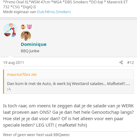
*Primo Oval XL*WSM 47cm *WGA *DBS Smokers *DO 6qt * Maverick ET
732 *CSG *DigiQ II
Mede eigenaar van
DutchBros.Smokers
Dominique
BBQ Junkie
19 aug 2011
#12
maurice70xx zei:
Dan kom ik met de Auto, ik werk bij Westland salades... Mafketel!!.....
:-\
Is toch raar, om ineens te zeggen dat je de salade van je WERK
laat proeven aan ONS? Ga je dan het hele Genootschap langs?
Hoe stel je je dat voor dan? Of is het alleen voor een paar
speciale leden? LEG UIT! ( mafketel hihi)
Weer of geen weer heel vaak BBQweer.