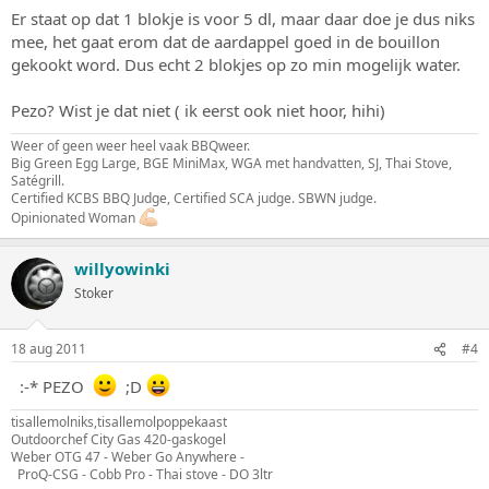
Er staat op dat 1 blokje is voor 5 dl, maar daar doe je dus niks
mee, het gaat erom dat de aardappel goed in de bouillon
gekookt word. Dus echt 2 blokjes op zo min mogelijk water.
Pezo? Wist je dat niet ( ik eerst ook niet hoor, hihi)
Weer of geen weer heel vaak BBQweer.
Big Green Egg Large, BGE MiniMax, WGA met handvatten, SJ, Thai Stove,
Satégrill.
Certified KCBS BBQ Judge, Certified SCA judge. SBWN judge.
Opinionated Woman
willyowinki
Stoker
18 aug 2011
#4
:-* PEZO
;D
tisallemolniks,tisallemolpoppekaast
Outdoorchef City Gas 420-gaskogel
Weber OTG 47 - Weber Go Anywhere -
ProQ-CSG - Cobb Pro - Thai stove - DO 3ltr