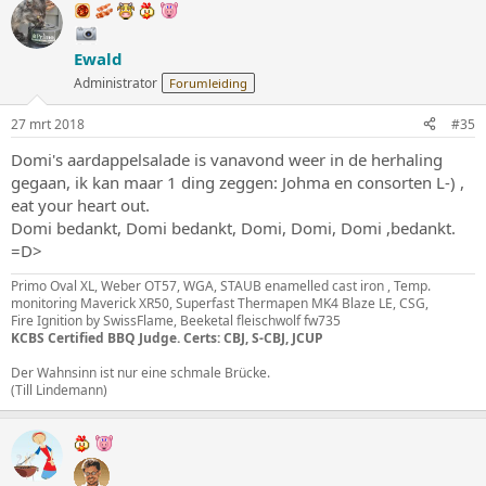
Ewald
Administrator
Forumleiding
27 mrt 2018
#35
Domi's aardappelsalade is vanavond weer in de herhaling
gegaan, ik kan maar 1 ding zeggen: Johma en consorten L-) ,
eat your heart out.
Domi bedankt, Domi bedankt, Domi, Domi, Domi ,bedankt.
=D>
Primo Oval XL, Weber OT57, WGA, STAUB enamelled cast iron , Temp.
monitoring Maverick XR50, Superfast Thermapen MK4 Blaze LE, CSG,
Fire Ignition by SwissFlame, Beeketal fleischwolf fw735
KCBS Certified BBQ Judge. Certs: CBJ, S-CBJ, JCUP
Der Wahnsinn ist nur eine schmale Brücke.
(Till Lindemann)