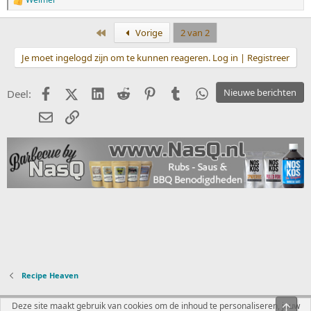
W
a
a
Eerste
Vorige
2 van 2
r
d
Je moet ingelogd zijn om te kunnen reageren. Log in | Registreer
e
r
i
Facebook
X (Twitter)
LinkedIn
Reddit
Pinterest
Tumblr
WhatsApp
Nieuwe berichten
Deel:
n
g
E-mail
koppeling
e
n
:
Recipe Heaven
Nederlands
Deze site maakt gebruik van cookies om de inhoud te personaliseren, jouw
Bove