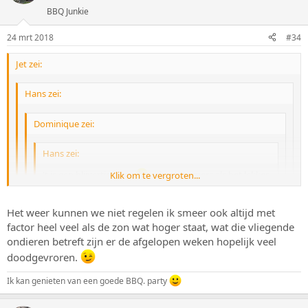
BBQ Junkie
24 mrt 2018
#34
Jet zei:
Hans zei:
Dominique zei:
Hans zei:
't is een blijvertje hoor.
zeker 's zomers als het lekker
Klik om te vergroten...
warm is.
Klik om te vergroten...
Klik om te vergroten...
Het weer kunnen we niet regelen ik smeer ook altijd met
Fijn! Als jij dan nu even de warmte regelt....
Klik om te vergroten...
factor heel veel als de zon wat hoger staat, wat die vliegende
Hans doe maar rustig aan met de warmte, want dat betekend ook
ondieren betreft zijn er de afgelopen weken hopelijk veel
meer zon en daar kan mijn bleke zonneallergie huidje niet tegen
doodgevroren.
en dan krijgen we ook weer al die vliegende stekende insecten :-
O.K. Ga ik m'n best voor doen, maar beloof niets.
S.....................deze week weer Domi salade, want warm of koud weer
Ik kan genieten van een goede BBQ. party
altijd Domi aardappelsalade weer