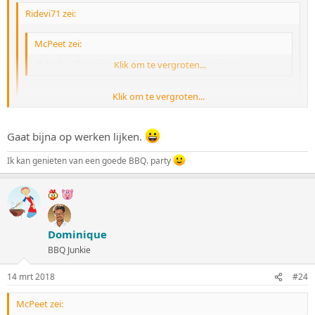
Ridevi71 zei:
McPeet zei:
(#danbenikjarigenmagikweerbbqenvoortigman)
Klik om te vergroten...
Klik om te vergroten...
=))
Dus jij hebt dat ook....
Klik om te vergroten...
Gaat bijna op werken lijken.
Yep, wat hebben we het zwaar he B-)
Ik kan genieten van een goede BBQ. party
Dominique
BBQ Junkie
14 mrt 2018
#24
McPeet zei: