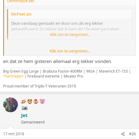
Dominique zei:
McPeet zei:
Deze vandaag gemaakt en door ons als erg lekker
gekwalificeerd. Zo lekker dat ik hem de 13e weer ga maken
(#danbenikjarigenmagikweerbbqenvoortigman)
Klik om te vergroten...
Klik om te vergroten...
En dat ik dat dan pas de 14e lees....
en dat ze hem gisteren allemaal erg lekker vonden
Big Green Egg Large | Brabura Fusion 400RM | WGA | Maverick ET-733 |
Thermapen
| Fireboard extreme | Meater Pro
Proud member of Triple-T Veteranen 2019
Jet
Gemarineerd
17 mrt 2018
#26