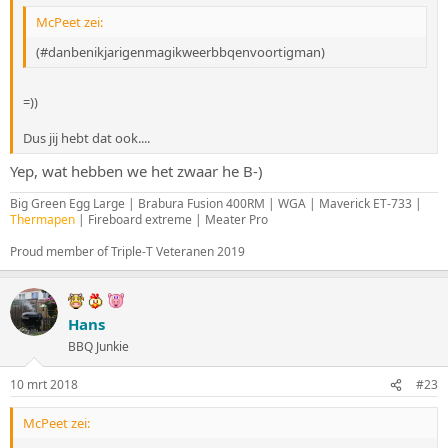
McPeet zei:
(#danbenikjarigenmagikweerbbqenvoortigman)
=))
Dus jij hebt dat ook....
Yep, wat hebben we het zwaar he B-)
Big Green Egg Large | Brabura Fusion 400RM | WGA | Maverick ET-733 |
Thermapen
| Fireboard extreme | Meater Pro
Proud member of Triple-T Veteranen 2019
Hans
BBQ Junkie
10 mrt 2018
#23
McPeet zei: