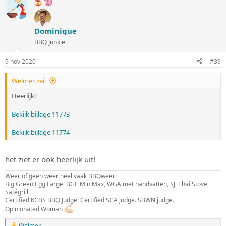
r
d
e
r
Dominique
i
n
BBQ Junkie
g
e
9 nov 2020
#39
n
:
Welmer zei:
Heerlijk!
Bekijk bijlage 11773
Bekijk bijlage 11774
het ziet er ook heerlijk uit!
Weer of geen weer heel vaak BBQweer.
Big Green Egg Large, BGE MiniMax, WGA met handvatten, SJ, Thai Stove,
Satégrill.
Certified KCBS BBQ Judge, Certified SCA judge. SBWN judge.
Opinionated Woman
Welmer