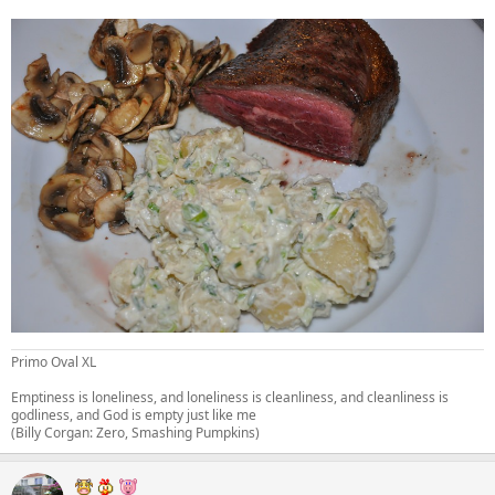
Primo Oval XL
Emptiness is loneliness, and loneliness is cleanliness, and cleanliness is
godliness, and God is empty just like me
(Billy Corgan: Zero, Smashing Pumpkins)