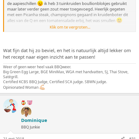
de aapieschillen
ik heb 3 tuinkruiden boullionblokjes gebruikt
maar later verder geen zout meer toegevoegd. Heerlijk gegeten
met een Picanha steak, champignons gegaard in kruidenboter dit
alles van de Q en een tomatensalade erbij, het was smullen
Klik om te vergroten...
Wat fijn dat hij zo beviel, en het is natuurlijk altijd lekker om
het recept naar eigen inzicht aan te passen!
Weer of geen weer heel vaak BBQweer.
Big Green Egg Large, BGE MiniMax, WGA met handvatten, SJ, Thai Stove,
Satégrill.
Certified KCBS BBQ Judge, Certified SCA judge. SBWN judge.
Opinionated Woman
Dominique
BBQ Junkie
21 mrt 2018
#31