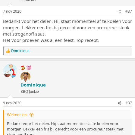
7 nov 2020
#37
Bedankt voor het delen. Hij staat momenteel af te koelen voor
morgen. Lekker een fris bij gerecht voor een procureur steak
met stroganoff saus.
Het voor proeven was al een feest. Top recept.
Dominique
W
a
a
r
d
e
r
Dominique
i
n
BBQ Junkie
g
e
9 nov 2020
#37
n
:
Welmer zei:
Bedankt voor het delen. Hij staat momenteel af te koelen voor
morgen. Lekker een fris bij gerecht voor een procureur steak met
stroganoff saus.