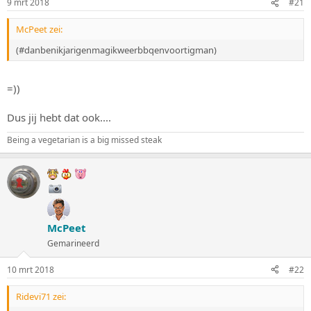
9 mrt 2018
#21
s
m
t
McPeet zei:
a
r
(#danbenikjarigenmagikweerbbqenvoortigman)
t
e
r
=))
Dus jij hebt dat ook....
Being a vegetarian is a big missed steak
McPeet
Gemarineerd
10 mrt 2018
#22
Ridevi71 zei: