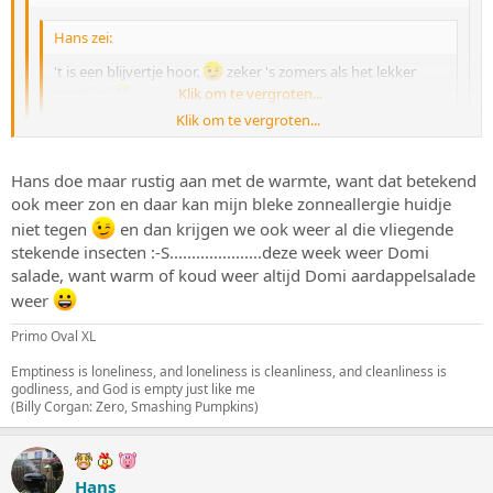
Hans zei:
't is een blijvertje hoor.
zeker 's zomers als het lekker
warm is.
Klik om te vergroten...
Klik om te vergroten...
Fijn! Als jij dan nu even de warmte regelt....
Klik om te vergroten...
Hans doe maar rustig aan met de warmte, want dat betekend
ook meer zon en daar kan mijn bleke zonneallergie huidje
O.K. Ga ik m'n best voor doen, maar beloof niets.
niet tegen
en dan krijgen we ook weer al die vliegende
stekende insecten :-S.....................deze week weer Domi
salade, want warm of koud weer altijd Domi aardappelsalade
weer
Primo Oval XL
Emptiness is loneliness, and loneliness is cleanliness, and cleanliness is
godliness, and God is empty just like me
(Billy Corgan: Zero, Smashing Pumpkins)
Hans