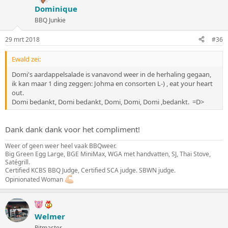
Dominique
BBQ Junkie
29 mrt 2018
#36
Ewald zei:
Domi's aardappelsalade is vanavond weer in de herhaling gegaan,
ik kan maar 1 ding zeggen: Johma en consorten L-) , eat your heart
out.
Domi bedankt, Domi bedankt, Domi, Domi, Domi ,bedankt. =D>
Dank dank dank voor het compliment!
Weer of geen weer heel vaak BBQweer.
Big Green Egg Large, BGE MiniMax, WGA met handvatten, SJ, Thai Stove,
Satégrill.
Certified KCBS BBQ Judge, Certified SCA judge. SBWN judge.
Opinionated Woman
Welmer
Pitmaster