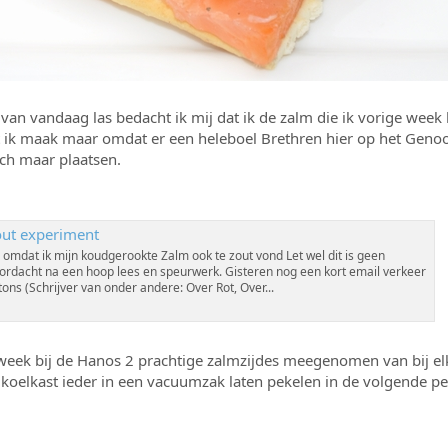
van vandaag las bedacht ik mij dat ik de zalm die ik vorige week
at ik maak maar omdat er een heleboel Brethren hier op het Gen
ch maar plaatsen.
ut experiment
 omdat ik mijn koudgerookte Zalm ook te zout vond Let wel dit is geen
rdacht na een hoop lees en speurwerk. Gisteren nog een kort email verkeer
s (Schrijver van onder andere: Over Rot, Over...
eek bij de Hanos 2 prachtige zalmzijdes meegenomen van bij elk
 koelkast ieder in een vacuumzak laten pekelen in de volgende pe