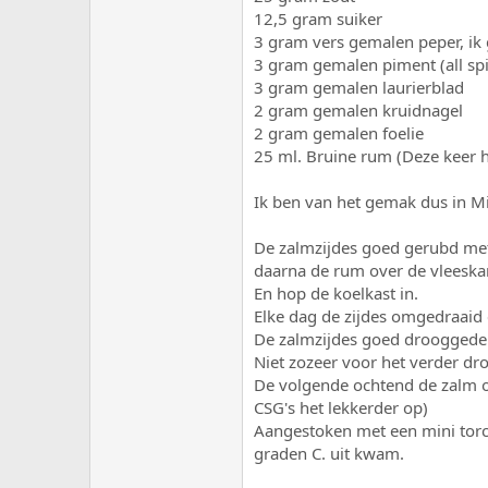
12,5 gram suiker
3 gram vers gemalen peper, ik
3 gram gemalen piment (all spi
3 gram gemalen laurierblad
2 gram gemalen kruidnagel
2 gram gemalen foelie
25 ml. Bruine rum (Deze keer h
Ik ben van het gemak dus in Mi
De zalmzijdes goed gerubd met
daarna de rum over de vleeska
En hop de koelkast in.
Elke dag de zijdes omgedraaid
De zalmzijdes goed drooggedept
Niet zozeer voor het verder dro
De volgende ochtend de zalm o
CSG's het lekkerder op)
Aangestoken met een mini torch
graden C. uit kwam.