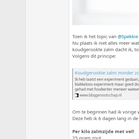
Toen ik het topic van
@Spekkie
Nu plaats ik niet alles meer w
koudgerookte zalm dacht ik, to
Volgens dit principe:
Koudgerookte zalm minder zo
Ik heb laatst een experiment gedaan,
klakkeloos experiment maar goed doo
gehad met foodwriter meneer wateeton
www.bbqgenootschap.nl
Om te beginnen had ik vorige w
Deze heb ik 6 dagen lang in de
Per kilo zalmzijde met vel!
25 gram zout