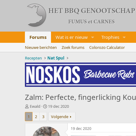
Forums
Wat is er nieuw
Trophies
Nieuwe berichten
Zoek forums
Colorozo Calculator
Recepten
Nat Spul
Zalm: Perfecte, fingerlicking K
O
S
Ewald
19 dec 2020
n
t
1
2
3
Volgende
d
a
e
r
r
t
19 dec 2020
w
d