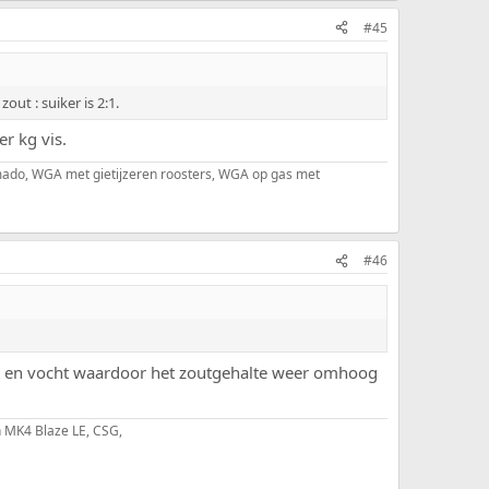
#45
t : suiker is 2:1.
r kg vis.
kamado, WGA met gietijzeren roosters, WGA op gas met
#46
vet en vocht waardoor het zoutgehalte weer omhoog
 MK4 Blaze LE, CSG,