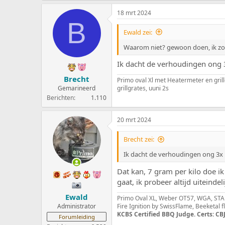
18 mrt 2024
B
Ewald zei:
Waarom niet? gewoon doen, ik zou 
Ik dacht de verhoudingen ong 3
Brecht
Primo oval Xl met Heatermeter en grill
Gemarineerd
grillgrates, uuni 2s
Berichten
1.110
20 mrt 2024
Brecht zei:
Ik dacht de verhoudingen ong 3x l
Dat kan, 7 gram per kilo doe i
gaat, ik probeer altijd uiteind
Ewald
Primo Oval XL, Weber OT57, WGA, STAU
Administrator
Fire Ignition by SwissFlame, Beeketal 
KCBS Certified BBQ Judge. Certs: CBJ
Forumleiding