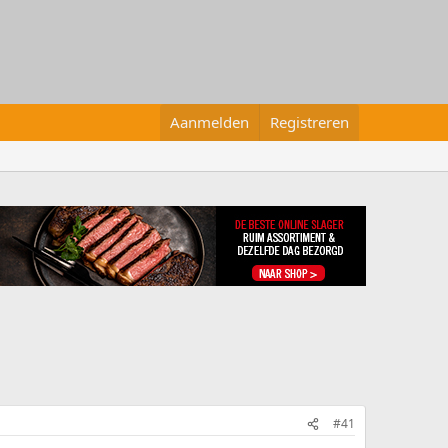
Aanmelden
Registreren
#41