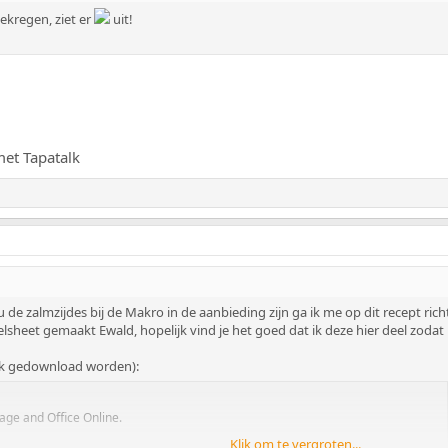
ekregen, ziet er
uit!
et Tapatalk
e zalmzijdes bij de Makro in de aanbieding zijn ga ik me op dit recept richten
celsheet gemaakt Ewald, hopelijk vind je het goed dat ik deze hier deel zod
 ook gedownload worden):
rage and Office Online.
Klik om te vergroten...