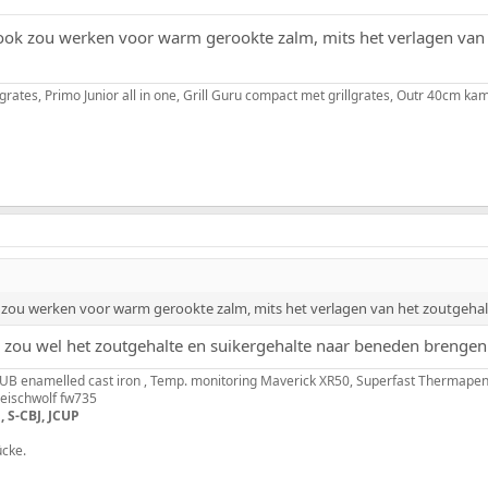
 ook zou werken voor warm gerookte zalm, mits het verlagen van 
grates, Primo Junior all in one, Grill Guru compact met grillgrates, Outr 40cm 
k zou werken voor warm gerookte zalm, mits het verlagen van het zoutgehalt
ou wel het zoutgehalte en suikergehalte naar beneden brengen. v
B enamelled cast iron , Temp. monitoring Maverick XR50, Superfast Thermapen
fleischwolf fw735
, S-CBJ, JCUP
ücke.