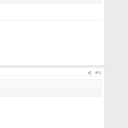
 hebt voor de pekel.
#52