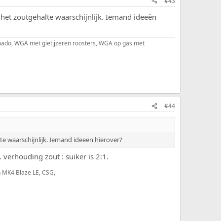
#43
het zoutgehalte waarschijnlijk. Iemand ideeën
kamado, WGA met gietijzeren roosters, WGA op gas met
#44
e waarschijnlijk. Iemand ideeën hierover?
erhouding zout : suiker is 2:1.
 MK4 Blaze LE, CSG,