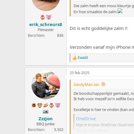
r
i
Die zalm heeft een mooi kleurtje g
n
En hoe smaakte de zalm
g
e
erik_schreurs8
n
Dit is echt goddelijke zalm !!
:
Pitmaster
Berichten
836
Verzonden vanaf mijn iPhone m
Ewald
W
a
a
25 feb 2025
r
d
e
SandyMan zei:
r
i
De boodschappenlijst gemaakt, nu d
n
Ik heb voor mezelf zo'n zelfde Ex
g
e
Excelletje is hier te vinden (kan
n
:
OneDrive
Zzzjon
BBQ Junkie
Sign in to your OneDrive cloud sto
Berichten
5.502
1drv.ms