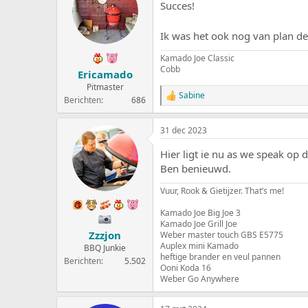
Succes!
e
a
r
t
p
u
Ik was het ook nog van plan d
s
m
t
Kamado Joe Classic
a
Cobb
Ericamado
r
Pitmaster
t
Sabine
W
Berichten
686
e
a
r
a
31 dec 2023
r
d
Hier ligt ie nu as we speak op 
e
r
Ben benieuwd.
i
n
Vuur, Rook & Gietijzer. That’s me!
g
e
Kamado Joe Big Joe 3
n
Kamado Joe Grill Joe
:
Zzzjon
Weber master touch GBS E5775
Auplex mini Kamado
BBQ Junkie
heftige brander en veul pannen
Berichten
5.502
Ooni Koda 16
Weber Go Anywhere