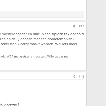
#47
,mosterdpoeder en dille in een ziplock zak gegooid
Daarna op de Q gegaan met een dometemp van 80
 zeker nog klaargemaakt worden. Wel iets meer
kamado, WGA met gietijzeren roosters, WGA op gas met
#48
jk proeven !