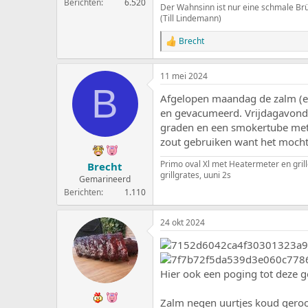
Berichten
6.520
Der Wahnsinn ist nur eine schmale Br
(Till Lindemann)
Brecht
W
a
a
11 mei 2024
r
B
d
Afgelopen maandag de zalm (een
e
r
en gevacumeerd. Vrijdagavond 
i
graden en een smokertube met 
n
zout gebruiken want het mocht
g
e
Primo oval Xl met Heatermeter en grill
Brecht
n
grillgrates, uuni 2s
:
Gemarineerd
Berichten
1.110
24 okt 2024
Hier ook een poging tot deze 
Zalm negen uurtjes koud geroo