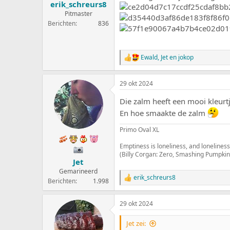
erik_schreurs8
Pitmaster
Berichten
836
Ewald
,
Jet
en
jokop
W
a
a
29 okt 2024
r
d
Die zalm heeft een mooi kleurt
e
r
En hoe smaakte de zalm
i
n
Primo Oval XL
g
e
Emptiness is loneliness, and loneliness
n
(Billy Corgan: Zero, Smashing Pumpkin
:
Jet
Gemarineerd
erik_schreurs8
W
Berichten
1.998
a
a
29 okt 2024
r
d
e
Jet zei: