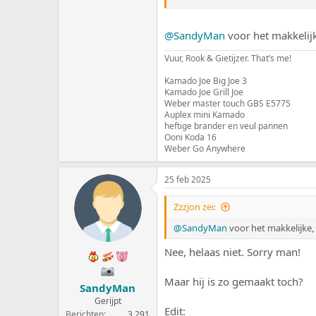
Alleen het blauwe getal is aan te 
@SandyMan
voor het makkelijk
Bekijk bijlage 31773
PS. Ik rond de grammen niet af, dat d
Vuur, Rook & Gietijzer. That’s me!
Tenzij
@Ewald
hier anders over denk
Kamado Joe Big Joe 3
Kamado Joe Grill Joe
Weber master touch GBS E5775
Auplex mini Kamado
heftige brander en veul pannen
Ooni Koda 16
Weber Go Anywhere
25 feb 2025
Zzzjon zei:
@SandyMan
voor het makkelijke,
Nee, helaas niet. Sorry man!
Maar hij is zo gemaakt toch?
SandyMan
Gerijpt
Edit:
Berichten
3.291