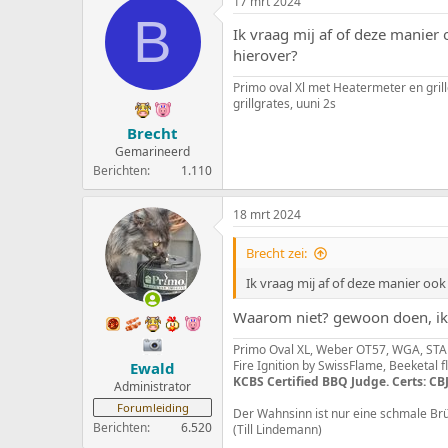
17 mrt 2024
B
Ik vraag mij af of deze manier
hierover?
Primo oval Xl met Heatermeter en grill
grillgrates, uuni 2s
Brecht
Gemarineerd
Berichten
1.110
18 mrt 2024
Brecht zei:
Ik vraag mij af of deze manier oo
Waarom niet? gewoon doen, ik z
Primo Oval XL, Weber OT57, WGA, STAU
Fire Ignition by SwissFlame, Beeketal 
Ewald
KCBS Certified BBQ Judge. Certs: CBJ
Administrator
Forumleiding
Der Wahnsinn ist nur eine schmale Br
Berichten
6.520
(Till Lindemann)