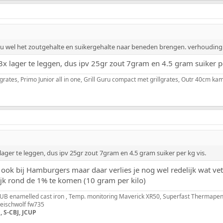
wel het zoutgehalte en suikergehalte naar beneden brengen. verhouding zou
x lager te leggen, dus ipv 25gr zout 7gram en 4.5 gram suiker pe
grates, Primo Junior all in one, Grill Guru compact met grillgrates, Outr 40cm 
ager te leggen, dus ipv 25gr zout 7gram en 4.5 gram suiker per kg vis.
k ook bij Hamburgers maar daar verlies je nog wel redelijk wat 
elijk rond de 1% te komen (10 gram per kilo)
B enamelled cast iron , Temp. monitoring Maverick XR50, Superfast Thermapen
fleischwolf fw735
, S-CBJ, JCUP