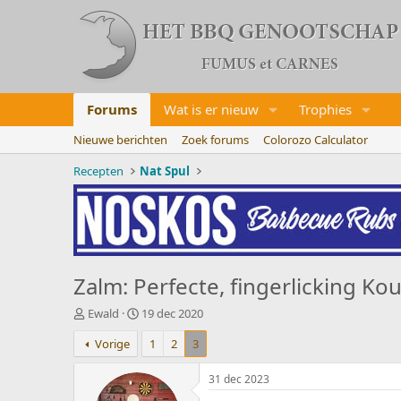
Forums
Wat is er nieuw
Trophies
Nieuwe berichten
Zoek forums
Colorozo Calculator
Recepten
Nat Spul
Zalm: Perfecte, fingerlicking K
O
S
Ewald
19 dec 2020
n
t
Vorige
1
2
3
d
a
e
r
r
t
31 dec 2023
w
d