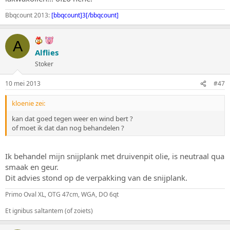
Bbqcount 2013:
[bbqcount]3[/bbqcount]
A
Alflies
Stoker
10 mei 2013
#47
kloenie zei:
kan dat goed tegen weer en wind bert ?
of moet ik dat dan nog behandelen ?
Ik behandel mijn snijplank met druivenpit olie, is neutraal qua
smaak en geur.
Dit advies stond op de verpakking van de snijplank.
Primo Oval XL, OTG 47cm, WGA, DO 6qt
Et ignibus saltantem (of zoiets)