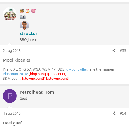
structor
BBQ Junkie
2 aug 2013
#53
Mooi kloenie!
Primo XL, OTG 57, WGA, WSM 47, UDS,
diy controller
, lime thermapen
Bbqcount 2018:
[bbqcount]1[/bbqcount]
S&M count:
[stevencount]1[/stevencount]
Petrolhead Tom
P
Gast
4 aug 2013
#54
Heel gaaf!