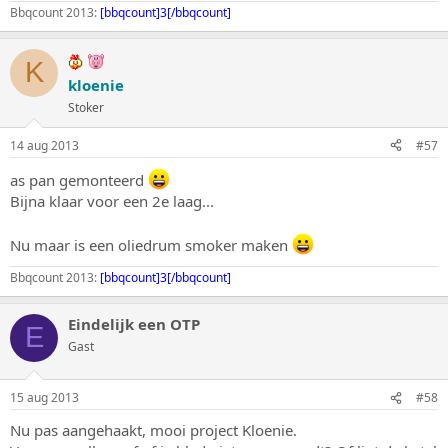
Bbqcount 2013:
[bbqcount]3[/bbqcount]
K
kloenie
Stoker
14 aug 2013
#57
as pan gemonteerd
Bijna klaar voor een 2e laag...
Nu maar is een oliedrum smoker maken
Bbqcount 2013:
[bbqcount]3[/bbqcount]
Eindelijk een OTP
E
Gast
15 aug 2013
#58
Nu pas aangehaakt, mooi project Kloenie.