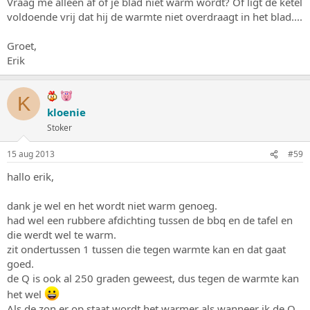
Vraag me alleen af of je blad niet warm wordt? Of ligt de ketel
voldoende vrij dat hij de warmte niet overdraagt in het blad....
Groet,
Erik
K
kloenie
Stoker
15 aug 2013
#59
hallo erik,
dank je wel en het wordt niet warm genoeg.
had wel een rubbere afdichting tussen de bbq en de tafel en
die werdt wel te warm.
zit ondertussen 1 tussen die tegen warmte kan en dat gaat
goed.
de Q is ook al 250 graden geweest, dus tegen de warmte kan
het wel
Als de zon er op staat wordt het warmer als wanneer ik de Q