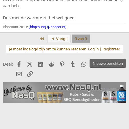
aan heb.
Dus met de warmte zit het wel goed.
Bbqcount 2013:
[bbqcount]3[/bbqcount]
Eerste
Vorige
3 van 3
Je moet ingelogd zijn om te kunnen reageren. Log in | Registreer
Facebook
X (Twitter)
LinkedIn
Reddit
Pinterest
Tumblr
WhatsApp
Nieuwe berichten
Deel:
E-mail
koppeling