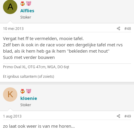
A
Alflies
Stoker
10 mei 2013
#48
Vergat het ff te vermelden, mooie tafel.
Zelf ben ik ook in de race voor een dergelijke tafel met rvs
blad, als ik hem heb ga ik hem "bekleden met hout"
Suc6 met verder bouwen
Primo Oval XL, OTG 47cm, WGA, DO 6qt
Et ignibus saltantem (of zoiets)
K
kloenie
Stoker
1 aug 2013
#49
zo laat ook weer is van me horen...