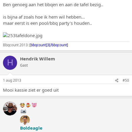
Ben genoeg aan het bbqen en aan de tafel bezig..
is bijna af zoals hoe ik hem wil hebben...
maar eerst is een pool/bbq party's houden..
Bbqcount 2013:
[bbqcount]3[/bbqcount]
Hendrik Willem
H
Gast
1 aug 2013
#50
Mooi kassie ziet er goed uit
Boldeagle