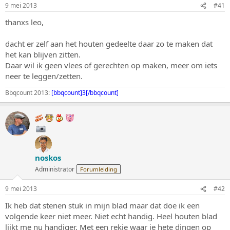
r
t
9 mei 2013
#41
p
u
s
m
thanxs leo,
t
a
dacht er zelf aan het houten gedeelte daar zo te maken dat
r
het kan blijven zitten.
t
Daar wil ik geen vlees of gerechten op maken, meer om iets
e
neer te leggen/zetten.
r
Bbqcount 2013:
[bbqcount]3[/bbqcount]
noskos
Administrator
Forumleiding
9 mei 2013
#42
Ik heb dat stenen stuk in mijn blad maar dat doe ik een
volgende keer niet meer. Niet echt handig. Heel houten blad
lijkt me nu handiger. Met een rekje waar je hete dingen op