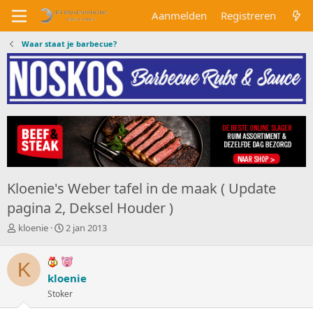
Aanmelden
Registreren
Waar staat je barbecue?
Kloenie's Weber tafel in de maak ( Update
pagina 2, Deksel Houder )
O
S
kloenie
2 jan 2013
n
t
d
a
K
e
r
r
kloenie
t
w
d
Stoker
e
a