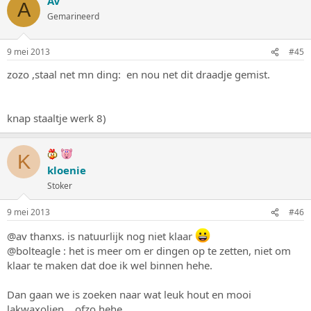
AV
A
Gemarineerd
9 mei 2013
#45
zozo ,staal net mn ding: en nou net dit draadje gemist.
knap staaltje werk 8)
K
kloenie
Stoker
9 mei 2013
#46
@av thanxs. is natuurlijk nog niet klaar
@bolteagle : het is meer om er dingen op te zetten, niet om
klaar te maken dat doe ik wel binnen hehe.
Dan gaan we is zoeken naar wat leuk hout en mooi
lakwaxolien... ofzo hehe.