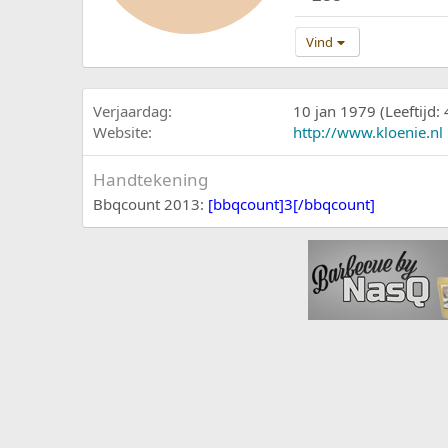
Vind
Verjaardag
10 jan 1979 (Leeftijd: 
Website
http://www.kloenie.nl
Handtekening
Bbqcount 2013:
[bbqcount]3[/bbqcount]