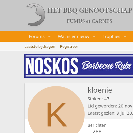
Forums
Wat is er nieuw
Trophies
Laatste bijdragen
Registreer
kloenie
K
Stoker
·
47
Lid geworden
20 nov
Laatst gezien
9 jul 2
Berichten
288