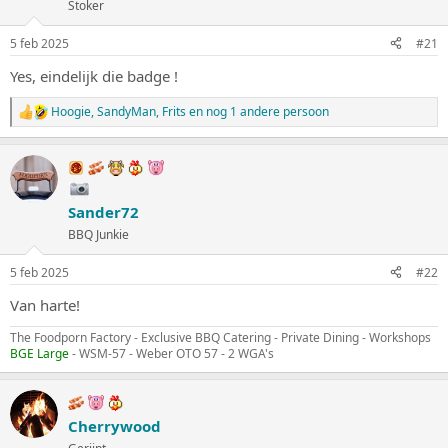
Stoker
5 feb 2025
#21
Yes, eindelijk die badge !
Hoogie
,
SandyMan
,
Frits
en nog 1 andere persoon
W
a
a
r
d
e
Sander72
r
i
BBQ Junkie
n
g
5 feb 2025
#22
e
n
Van harte!
:
The Foodporn Factory - Exclusive BBQ Catering - Private Dining - Workshops
BGE Large
- WSM-57 - Weber OTO 57 - 2 WGA's
Cherrywood