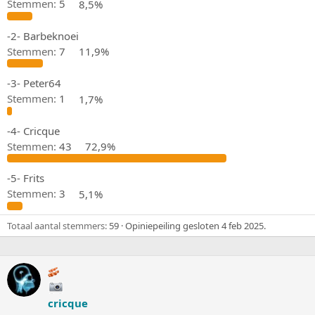
r
t
Stemmen:
5
8,5%
p
u
s
m
-2- Barbeknoei
t
Stemmen:
7
11,9%
a
r
t
-3- Peter64
e
Stemmen:
1
1,7%
r
-4- Cricque
Stemmen:
43
72,9%
-5- Frits
Stemmen:
3
5,1%
Totaal aantal stemmers
59
Opiniepeiling gesloten
4 feb 2025
.
cricque