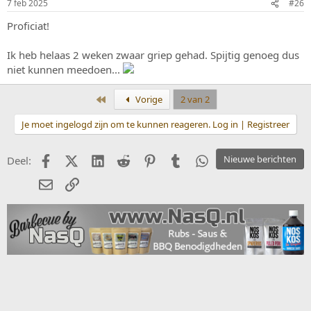
7 feb 2025
#26
Proficiat!
Ik heb helaas 2 weken zwaar griep gehad. Spijtig genoeg dus
niet kunnen meedoen...
Eerste
Vorige
2 van 2
Je moet ingelogd zijn om te kunnen reageren. Log in | Registreer
Facebook
X (Twitter)
LinkedIn
Reddit
Pinterest
Tumblr
WhatsApp
Nieuwe berichten
Deel:
E-mail
koppeling