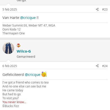
Gerijpt
5 feb 2025
#23
Van Harte
@cricque
!!
Weber Summit E6, Weber MT 47, WGA
Ooni Koda 12
Thermapen One
Wilco-G
Gemarineerd
6 feb 2025
#24
Gefeliciteerd
@cricque
I've got a friend who comes to tea
And no-one else can see but me
He came today
But had to go
To visit you?
You never know...
©Bucks Fizz