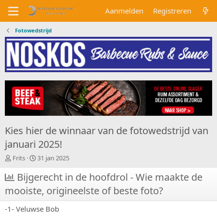
Aanmelden
Registreren
Fotowedstrijd
Kies hier de winnaar van de fotowedstrijd van
januari 2025!
O
S
Frits
31 jan 2025
n
t
d
Bijgerecht in de hoofdrol - Wie maakte de
a
e
r
mooiste, origineelste of beste foto?
r
t
w
d
-1- Veluwse Bob
e
a