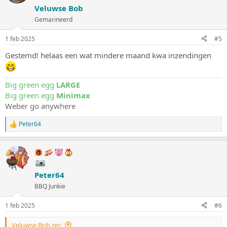
Veluwse Bob
Gemarineerd
1 feb 2025
#5
Gestemd! helaas een wat mindere maand kwa inzendingen
Big green egg
LARGE
Big green egg
Minimax
Weber go anywhere
Peter64
W
a
a
r
d
e
Peter64
r
i
BBQ Junkie
n
g
1 feb 2025
#6
e
n
:
Veluwse Bob zei: