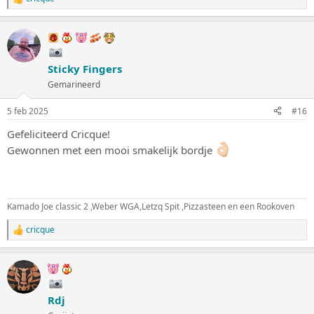
W
a
a
r
d
e
Sticky Fingers
r
i
Gemarineerd
n
g
5 feb 2025
#16
e
n
Gefeliciteerd Cricque!
:
Gewonnen met een mooi smakelijk bordje
Kamado Joe classic 2 ,Weber WGA,Letzq Spit ,Pizzasteen en een Rookoven
cricque
W
a
a
r
d
e
Rdj
r
i