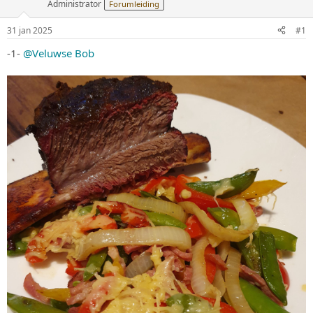
Administrator
Forumleiding
31 jan 2025
#1
-1-
@Veluwse Bob