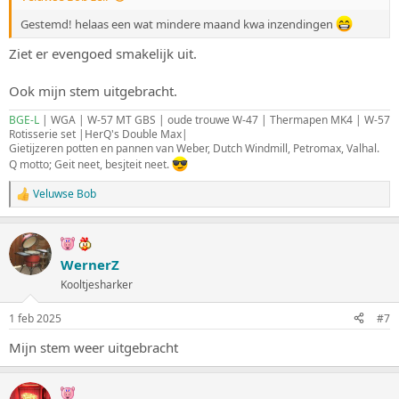
Gestemd! helaas een wat mindere maand kwa inzendingen
Ziet er evengoed smakelijk uit.
Ook mijn stem uitgebracht.
BGE-L
| WGA | W-57 MT GBS | oude trouwe W-47 | Thermapen MK4 | W-57
Rotisserie set |HerQ's Double Max|
Gietijzeren potten en pannen van Weber, Dutch Windmill, Petromax, Valhal.
Q motto; Geit neet, besjteit neet.
Veluwse Bob
W
a
a
r
d
WernerZ
e
Kooltjesharker
r
i
n
1 feb 2025
#7
g
e
Mijn stem weer uitgebracht
n
: