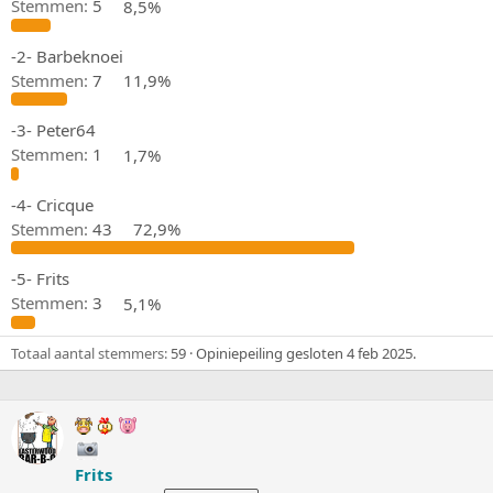
r
t
Stemmen:
5
8,5%
p
u
s
m
-2- Barbeknoei
t
Stemmen:
7
11,9%
a
r
t
-3- Peter64
e
Stemmen:
1
1,7%
r
-4- Cricque
Stemmen:
43
72,9%
-5- Frits
Stemmen:
3
5,1%
Totaal aantal stemmers
59
Opiniepeiling gesloten
4 feb 2025
.
Frits