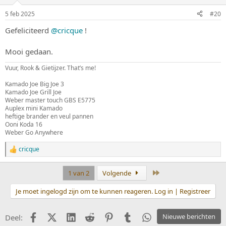
n
g
5 feb 2025
#20
e
n
Gefeliciteerd
@cricque
!
:
Mooi gedaan.
Vuur, Rook & Gietijzer. That’s me!
Kamado Joe Big Joe 3
Kamado Joe Grill Joe
Weber master touch GBS E5775
Auplex mini Kamado
heftige brander en veul pannen
Ooni Koda 16
Weber Go Anywhere
cricque
W
a
a
Laatste
1 van 2
Volgende
r
d
Je moet ingelogd zijn om te kunnen reageren. Log in | Registreer
e
r
i
Facebook
X (Twitter)
LinkedIn
Reddit
Pinterest
Tumblr
WhatsApp
Nieuwe berichten
Deel:
n
g