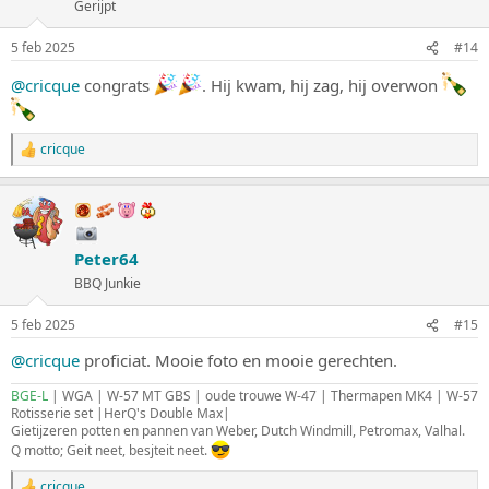
Gerijpt
5 feb 2025
#14
@cricque
congrats
. Hij kwam, hij zag, hij overwon
cricque
W
a
a
r
d
e
Peter64
r
i
BBQ Junkie
n
g
5 feb 2025
#15
e
n
@cricque
proficiat. Mooie foto en mooie gerechten.
:
BGE-L
| WGA | W-57 MT GBS | oude trouwe W-47 | Thermapen MK4 | W-57
Rotisserie set |HerQ's Double Max|
Gietijzeren potten en pannen van Weber, Dutch Windmill, Petromax, Valhal.
Q motto; Geit neet, besjteit neet.
cricque