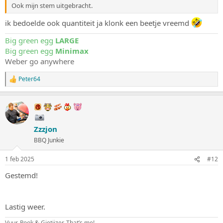
Ook mijn stem uitgebracht.
ik bedoelde ook quantiteit ja klonk een beetje vreemd
Big green egg
LARGE
Big green egg
Minimax
Weber go anywhere
Peter64
W
a
a
r
d
e
Zzzjon
r
i
BBQ Junkie
n
g
1 feb 2025
#12
e
n
Gestemd!
:
Lastig weer.
Vuur, Rook & Gietijzer. That’s me!