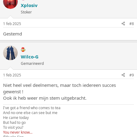
Xplosiv
Stoker
1 feb 2025
#8
Gestemd
Wilco-G
Gemarineerd
1 feb 2025
#9
Niet heel veel deelnemers, maar toch iedereen succes
gewenst !
Ook ik heb weer mijn stem uitgebracht.
I've got a friend who comes to tea
And no-one else can see but me
He came today
But had to go
To visit you?
You never know...