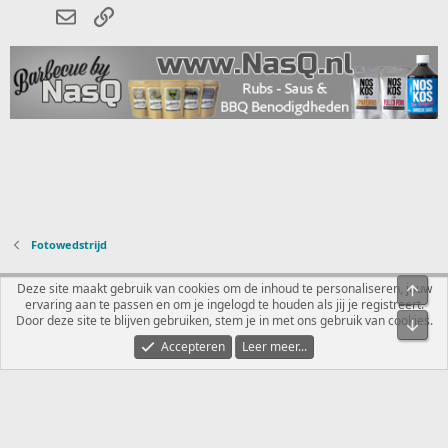
E-mail
koppeling
e
n
:
Fotowedstrijd
Nederlands
Deze site maakt gebruik van cookies om de inhoud te personaliseren, jouw
Bove
ervaring aan te passen en om je ingelogd te houden als jij je registreert.
Contact
Voorwaarden en regels
Privacybeleid
Help
R
Door deze site te blijven gebruiken, stem je in met ons gebruik van cookies.
Onde
S
S
Accepteren
Leer meer...
®
Community platform by XenForo
© 2010-2026 XenForo Ltd.