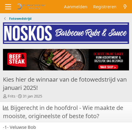
Aanmelden
Registreren
Fotowedstrijd
Kies hier de winnaar van de fotowedstrijd van
januari 2025!
O
S
Frits
31 jan 2025
n
t
d
Bijgerecht in de hoofdrol - Wie maakte de
a
e
r
mooiste, origineelste of beste foto?
r
t
w
d
-1- Veluwse Bob
e
a