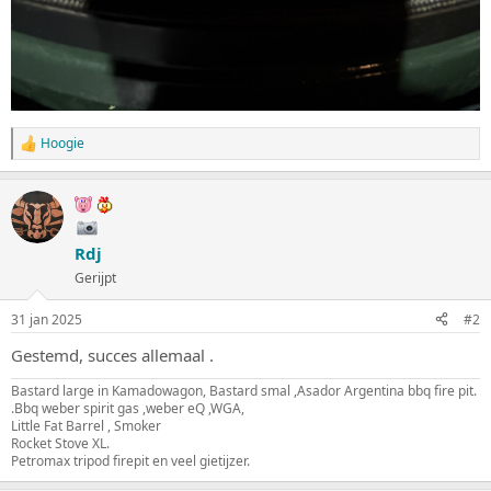
Hoogie
W
a
a
r
d
e
Rdj
r
i
Gerijpt
n
g
31 jan 2025
#2
e
n
Gestemd, succes allemaal .
:
Bastard large in Kamadowagon, Bastard smal ,Asador Argentina bbq fire pit.
.Bbq weber spirit gas ,weber eQ ,WGA,
Little Fat Barrel , Smoker
Rocket Stove XL.
Petromax tripod firepit en veel gietijzer.