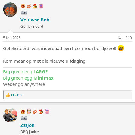
a
r
d
e
Veluwse Bob
r
i
Gemarineerd
n
g
5 feb 2025
#19
e
n
Gefeliciteerd! was inderdaad een heel mooi bordje vol!
:
Kom maar op met die nieuwe uitdaging
Big green egg
LARGE
Big green egg
Minimax
Weber go anywhere
cricque
W
a
a
r
d
e
Zzzjon
r
i
BBQ Junkie