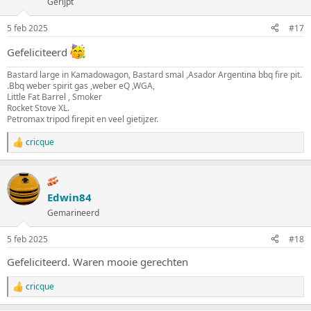
Gerijpt
n
g
5 feb 2025
#17
e
n
Gefeliciteerd
:
Bastard large in Kamadowagon, Bastard smal ,Asador Argentina bbq fire pit.
.Bbq weber spirit gas ,weber eQ ,WGA,
Little Fat Barrel , Smoker
Rocket Stove XL.
Petromax tripod firepit en veel gietijzer.
cricque
W
a
a
r
d
Edwin84
e
Gemarineerd
r
i
n
5 feb 2025
#18
g
e
Gefeliciteerd. Waren mooie gerechten
n
:
cricque
W
a