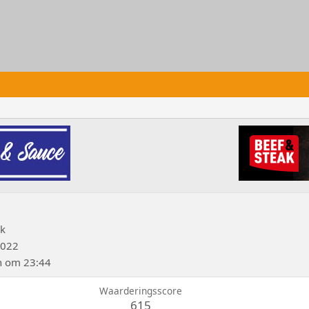
nk
2022
n om 23:44
Waarderingsscore
615