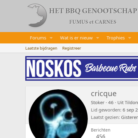
Forums
Wat is er nieuw
Trophies
Laatste bijdragen
Registreer
cricque
Stoker
·
46
·
Uit
Tildo
Lid geworden
6 sep 
Laatst gezien
Gistere
Berichten
456