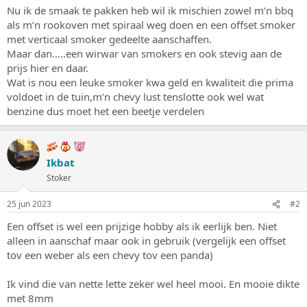
s
m
Nu ik de smaak te pakken heb wil ik mischien zowel m’n bbq
t
als m’n rookoven met spiraal weg doen en een offset smoker
a
met verticaal smoker gedeelte aanschaffen.
r
Maar dan…..een wirwar van smokers en ook stevig aan de
t
prijs hier en daar.
e
Wat is nou een leuke smoker kwa geld en kwaliteit die prima
r
voldoet in de tuin,m’n chevy lust tenslotte ook wel wat
benzine dus moet het een beetje verdelen
Ikbat
Stoker
25 jun 2023
#2
Een offset is wel een prijzige hobby als ik eerlijk ben. Niet
alleen in aanschaf maar ook in gebruik (vergelijk een offset
tov een weber als een chevy tov een panda)
Ik vind die van nette lette zeker wel heel mooi. En mooie dikte
met 8mm