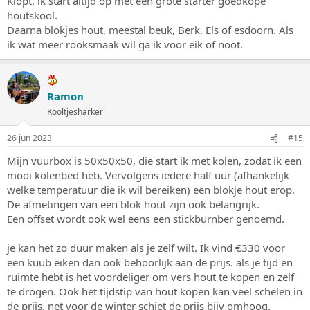
Klopt, ik start altijd op met een grote starter goedkope
houtskool.
Daarna blokjes hout, meestal beuk, Berk, Els of esdoorn. Als
ik wat meer rooksmaak wil ga ik voor eik of noot.
Ramon
Kooltjesharker
26 jun 2023
#15
Mijn vuurbox is 50x50x50, die start ik met kolen, zodat ik een
mooi kolenbed heb. Vervolgens iedere half uur (afhankelijk
welke temperatuur die ik wil bereiken) een blokje hout erop.
De afmetingen van een blok hout zijn ook belangrijk.
Een offset wordt ook wel eens een stickburnber genoemd.
je kan het zo duur maken als je zelf wilt. Ik vind €330 voor
een kuub eiken dan ook behoorlijk aan de prijs. als je tijd en
ruimte hebt is het voordeliger om vers hout te kopen en zelf
te drogen. Ook het tijdstip van hout kopen kan veel schelen in
de prijs. net voor de winter schiet de prijs bijv omhoog.