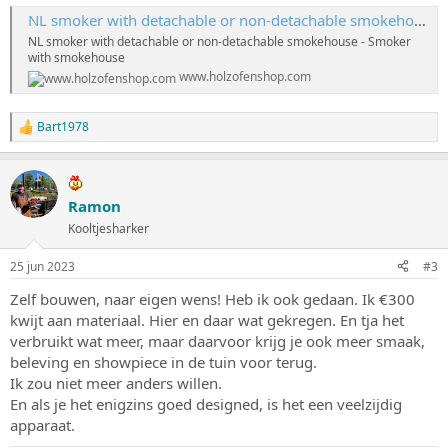
NL smoker with detachable or non-detachable smokehouse
NL smoker with detachable or non-detachable smokehouse - Smoker
with smokehouse
www.holzofenshop.com
Bart1978
W
a
a
r
d
Ramon
e
Kooltjesharker
r
i
n
25 jun 2023
#3
g
e
Zelf bouwen, naar eigen wens! Heb ik ook gedaan. Ik €300
n
kwijt aan materiaal. Hier en daar wat gekregen. En tja het
:
verbruikt wat meer, maar daarvoor krijg je ook meer smaak,
beleving en showpiece in de tuin voor terug.
Ik zou niet meer anders willen.
En als je het enigzins goed designed, is het een veelzijdig
apparaat.