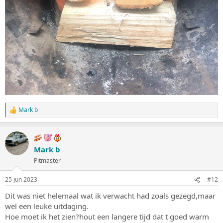
Mark b
W
a
a
r
d
Mark b
e
Pitmaster
r
i
n
25 jun 2023
#12
g
e
Dit was niet helemaal wat ik verwacht had zoals gezegd,maar
n
wel een leuke uitdaging.
:
Hoe moet ik het zien?hout een langere tijd dat t goed warm