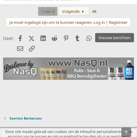
Laatste
1 van 4
Volgende
Je moet ingelogd zijn om te kunnen reageren. Log in | Registreer
Facebook
X (Twitter)
LinkedIn
Reddit
Pinterest
Tumblr
WhatsApp
Nieuwe berichten
Deel:
E-mail
koppeling
Soorten Barbecues
Nederlands
Deze site maakt gebruik van cookies om de inhoud te personaliseren, jouw
Bove
ervaring aan te passen en om je ingelogd te houden als jij je registreert.