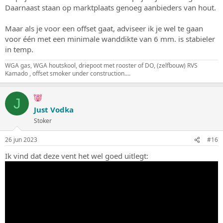
Daarnaast staan op marktplaats genoeg aanbieders van hout.
Maar als je voor een offset gaat, adviseer ik je wel te gaan
voor één met een minimale wanddikte van 6 mm. is stabieler
in temp.
WGA gas, WGA houtskool, driepoot met rooster of DO, (zelfbouw) RVS
Kamado , offset smoker under construction....
J
Just Vodka
Stoker
26 jun 2023
#16
Ik vind dat deze vent het wel goed uitlegt: