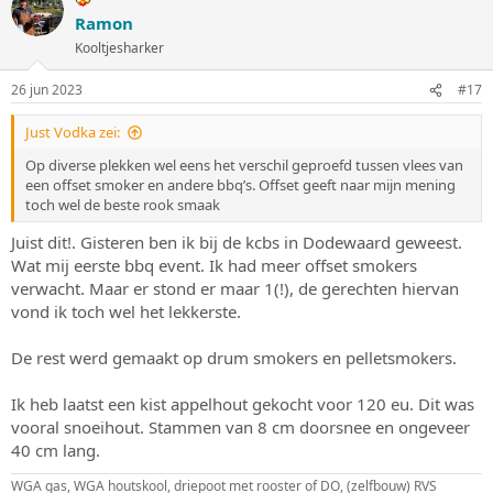
Ramon
Kooltjesharker
26 jun 2023
#17
Just Vodka zei:
Op diverse plekken wel eens het verschil geproefd tussen vlees van
een offset smoker en andere bbq’s. Offset geeft naar mijn mening
toch wel de beste rook smaak
Juist dit!. Gisteren ben ik bij de kcbs in Dodewaard geweest.
Wat mij eerste bbq event. Ik had meer offset smokers
verwacht. Maar er stond er maar 1(!), de gerechten hiervan
vond ik toch wel het lekkerste.
De rest werd gemaakt op drum smokers en pelletsmokers.
Ik heb laatst een kist appelhout gekocht voor 120 eu. Dit was
vooral snoeihout. Stammen van 8 cm doorsnee en ongeveer
40 cm lang.
WGA gas, WGA houtskool, driepoot met rooster of DO, (zelfbouw) RVS