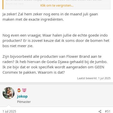
kom op zeg.
Klik om te vergroten...
En olijfolie in een oosters gerecht...?
Allesbinder.....? Hier is veel misgegaan.
Ja zeker! Zal hem zeker nog eens in de maand juli gaan
Er valt gelukkig nog heel wat te leren.
maken met de exacte ingrediënten.
Tip: maak eerst iets precies volgens recept.
Nog even een vraagje; Waar halen jullie de echte goede indo
producten? Er is zoveel keuze dat ik soms door de bomen het
bos niet meer zie.
Zijn bijvoorbeeld alle producten van Flower Brand aan te
raden? Ik heb hiervan de Goela Djawa gehaald bij de Jumbo.
Ik zie bijv dat er ook specifiek wordt aangeraden om GEEN
Conimex te pakken. Waarom is dat?
Laatst bewerkt:
1 jul 2025
jokop
Pitmaster
1 jul 2025
#51