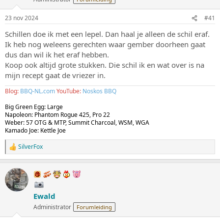
s
m
t
23 nov 2024
#41
a
r
Schillen doe ik met een lepel. Dan haal je alleen de schil eraf.
t
Ik heb nog weleens gerechten waar gember doorheen gaat
e
dus dan wil ik het eraf hebben.
r
Koop ook altijd grote stukken. Die schil ik en wat over is na
mijn recept gaat de vriezer in.
Blog:
BBQ-NL.com
YouTube:
Noskos BBQ
Big Green Egg: Large
Napoleon: Phantom Rogue 425, Pro 22
Weber: 57 OTG & MTP, Summit Charcoal, WSM, WGA
Kamado Joe: Kettle Joe
SilverFox
W
a
a
r
d
e
Ewald
r
i
Administrator
Forumleiding
n