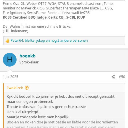
Primo Oval XL, Weber OT57, WGA, STAUB enamelled cast iron , Temp.
monitoring Maverick XR50, Superfast Thermapen MK4 Blaze LE, CSG,
Fire Ignition by SwissFlame, Beeketal fleischwolf fw735
KCBS Certified BBQ Judge. Certs: CBJ, S-CBJ, JCUP
Der Wahnsinn ist nur eine schmale Brücke.
(Till Lindemann)
Peter64
,
blefke
,
jokop
en nog 2 andere personen
W
a
a
hogakb
r
H
d
Sprokkelaar
e
r
i
1 jul 2025
#50
n
g
Ewald zei:
e
n
Kijk dit bedoel ik, zo jammer, je hebt dus niet dit recept gemaakt
:
maar een eigen probeersel.
Trassie trafasi van faja lobi is geen echte trassie
Heb ik al uitgelegd.
Maar ja zodoende leert men hopelijk.
Bbq-en en Koken doe je met passie en liefde voor de ingredienten
en smaken. Oude Ketjap manis en oude sambal oelek van de lidl