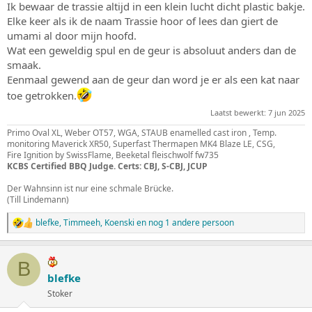
Resultaat: helemaal top!!
Ik bewaar de trassie altijd in een klein lucht dicht plastic bakje.
Elke keer als ik de naam Trassie hoor of lees dan giert de
Bekijk bijlage 77075
umami al door mijn hoofd.
Wat een geweldig spul en de geur is absoluut anders dan de
smaak.
Eenmaal gewend aan de geur dan word je er als een kat naar
toe getrokken.
Laatst bewerkt:
7 jun 2025
Primo Oval XL, Weber OT57, WGA, STAUB enamelled cast iron , Temp.
monitoring Maverick XR50, Superfast Thermapen MK4 Blaze LE, CSG,
Fire Ignition by SwissFlame, Beeketal fleischwolf fw735
KCBS Certified BBQ Judge. Certs: CBJ, S-CBJ, JCUP
Der Wahnsinn ist nur eine schmale Brücke.
(Till Lindemann)
blefke
,
Timmeeh
,
Koenski
en nog 1 andere persoon
W
a
a
r
B
d
blefke
e
Stoker
r
i