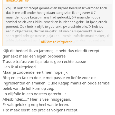
hogakb zei:
Zojuist ook dit recept gemaakt en hij was heerlijk! Ik vermoed toch
dat ik me zelf onder heb gedaan aangezien ik ongeveer 6-7
maanden oude ketjap manis had gebruikt, 6-7 maanden oude
sambal oelek van Lidl huismerk en laurier heb gebruikt ipv djeroek
poeroet. Ook heb ik olijfolie gebruikt ipv arachide olie. Ik heb ipv
een blokje trassie, de trassie gebruikt van de supermarkt. Is een
soort gelei achtige trassie (Faja Lobi Trassie Trafasie smaakmaker). Ik
wilde de koelkast een beetje opgeruimd hebben dus heb niet alle
Klik om te vergroten...
juiste ingrediënten gebruikt.
Kijk dit bedoel ik, zo jammer, je hebt dus niet dit recept
gemaakt maar een eigen probeersel.
Trassie trafasi van faja lobi is geen echte trassie
Bekijk bijlage 77987
Heb ik al uitgelegd.
Maar ja zodoende leert men hopelijk.
Bekijk bijlage 77989
Bbq-en en Koken doe je met passie en liefde voor de
Precies een liter overgebleven. Ik vond hem persoonlijk aan de
ingredienten en smaken. Oude Ketjap manis en oude sambal
dunne kant dus heb nog allesbinder gebruikt.
oelek van de lidl kom op zeg.
En olijfolie in een oosters gerecht...?
Allesbinder.....? Hier is veel misgegaan.
Er valt gelukkig nog heel wat te leren.
Tip: maak eerst iets precies volgens recept.