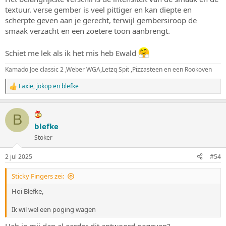
textuur. verse gember is veel pittiger en kan diepte en
scherpte geven aan je gerecht, terwijl gembersiroop de
smaak verzacht en een zoetere toon aanbrengt.
Schiet me lek als ik het mis heb Ewald
Kamado Joe classic 2 ,Weber WGA,Letzq Spit ,Pizzasteen en een Rookoven
Faxie
,
jokop
en
blefke
W
a
a
r
B
d
blefke
e
Stoker
r
i
n
2 jul 2025
#54
g
e
Sticky Fingers zei:
n
:
Hoi Blefke,
Ik wil wel een poging wagen