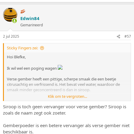
a
a
r
d
Edwin84
e
Gemarineerd
r
i
n
2 jul 2025
#57
g
e
Sticky Fingers zei:
n
:
Hoi Blefke,
Ik wil wel een poging wagen
Verse gember heeft een pittige, scherpe smaak die een beetje
citrusachtig en verfrissend is. Het bevat veel water, waardoor de
smaak minder geconcentreerd is dan in siroop.
Klik om te vergroten...
Gembersiroop is minder scherp en pittig dan verse gember. In
plaats daarvan is het zoeter, met een milde gembersmaak. Het is
Siroop is toch geen vervanger voor verse gember? Siroop is
vaak wat minder intens qua "kick" omdat de scherpe randjes van de
zoals de naam zegt ook zoeter.
verse gember zijn verzacht door de suiker of honing.
Gemberpoeder is een betere vervanger als verse gember niet
Het belangrijkste verschil is de intensiteit van de smaak en de
beschikbaar is.
textuur. verse gember is veel pittiger en kan diepte en scherpte