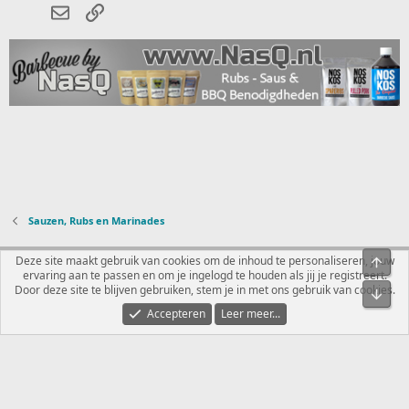
E-mail
koppeling
e
n
:
Sauzen, Rubs en Marinades
Nederlands
Deze site maakt gebruik van cookies om de inhoud te personaliseren, jouw
Bove
ervaring aan te passen en om je ingelogd te houden als jij je registreert.
Contact
Voorwaarden en regels
Privacybeleid
Help
R
Door deze site te blijven gebruiken, stem je in met ons gebruik van cookies.
Onde
S
S
Accepteren
Leer meer...
®
Community platform by XenForo
© 2010-2026 XenForo Ltd.