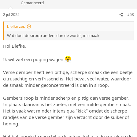
Gemarineerd
2 jul 2025
#53
blefke zei:
Wat doet de siroop anders dan de wortel, in smaak
Hoi Blefke,
Ik wil wel een poging wagen
Verse gember heeft een pittige, scherpe smaak die een beetje
citrusachtig en verfrissend is. Het bevat veel water, waardoor
de smaak minder geconcentreerd is dan in siroop.
Gembersiroop is minder scherp en pittig dan verse gember.
In plaats daarvan is het zoeter, met een milde gembersmaak.
Het is vaak wat minder intens qua "kick" omdat de scherpe
randjes van de verse gember zijn verzacht door de suiker of
honing.
Het belangrijkste verschil is de intensiteit van de smaak en de