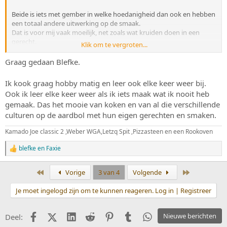
Beide is iets met gember in welke hoedanigheid dan ook en hebben
een totaal andere uitwerking op de smaak.
Dat is voor mij vaak moeilijk, net zoals wat kruiden doen in een
gerecht.
Klik om te vergroten...
Dat probeer ik te leren...
Graag gedaan Blefke.
Blefke
Ik kook graag hobby matig en leer ook elke keer weer bij.
Ook ik leer elke keer weer als ik iets maak wat ik nooit heb
gemaak. Das het mooie van koken en van al die verschillende
culturen op de aardbol met hun eigen gerechten en smaken.
Kamado Joe classic 2 ,Weber WGA,Letzq Spit ,Pizzasteen en een Rookoven
blefke
en
Faxie
W
a
a
Eerste
Laatste
Vorige
3 van 4
Volgende
r
d
Je moet ingelogd zijn om te kunnen reageren. Log in | Registreer
e
r
i
Facebook
X (Twitter)
LinkedIn
Reddit
Pinterest
Tumblr
WhatsApp
Nieuwe berichten
Deel:
n
g