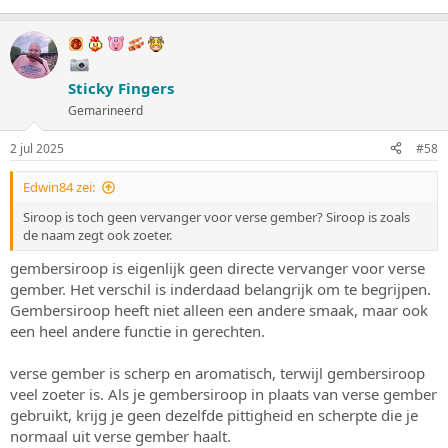
geven aan je gerecht, terwijl gembersiroop de smaak verzacht en
een zoetere toon aanbrengt.
Schiet me lek als ik het mis heb Ewald
Sticky Fingers
Gemarineerd
2 jul 2025
#58
Edwin84 zei:
Siroop is toch geen vervanger voor verse gember? Siroop is zoals
de naam zegt ook zoeter.
gembersiroop is eigenlijk geen directe vervanger voor verse
gember. Het verschil is inderdaad belangrijk om te begrijpen.
Gembersiroop heeft niet alleen een andere smaak, maar ook
een heel andere functie in gerechten.
verse gember is scherp en aromatisch, terwijl gembersiroop
veel zoeter is. Als je gembersiroop in plaats van verse gember
gebruikt, krijg je geen dezelfde pittigheid en scherpte die je
normaal uit verse gember haalt.