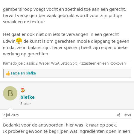
gembersiroop voegt vocht en zoetheid toe aan een gerecht,
terwijl verse gember vaak gebruikt wordt voor zijn pittige
smaak en de textuur.
Het gaat er ook niet om iets te vervangen in een gerecht
Edwin
de kunst is om gerechten mooie diepgang te geven
en dat ze in balans zijn. Ieder specerij heeft zijn eigen unieke
werking op gerechten.
Kamado Joe classic 2 ,Weber WGA,Letzq Spit ,Pizzasteen en een Rookoven
Faxie
en
blefke
W
a
a
r
B
d
blefke
e
Stoker
r
i
n
2 jul 2025
#59
g
e
Bedankt voor de antwoorden, hier was ik naar op zoek.
n
Ik probeer gewoon te begrijpen wat ingrediënten doen in een
: