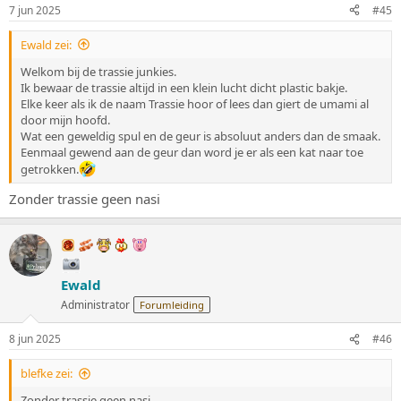
n
7 jun 2025
#45
g
e
Ewald zei:
n
:
Welkom bij de trassie junkies.
Ik bewaar de trassie altijd in een klein lucht dicht plastic bakje.
Elke keer als ik de naam Trassie hoor of lees dan giert de umami al
door mijn hoofd.
Wat een geweldig spul en de geur is absoluut anders dan de smaak.
Eenmaal gewend aan de geur dan word je er als een kat naar toe
getrokken.
Zonder trassie geen nasi
Ewald
Administrator
Forumleiding
8 jun 2025
#46
blefke zei:
Zonder trassie geen nasi