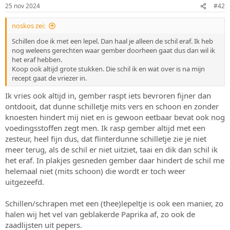
g
25 nov 2024
#42
e
n
:
noskos zei:
Schillen doe ik met een lepel. Dan haal je alleen de schil eraf. Ik heb
nog weleens gerechten waar gember doorheen gaat dus dan wil ik
het eraf hebben.
Koop ook altijd grote stukken. Die schil ik en wat over is na mijn
recept gaat de vriezer in.
Ik vries ook altijd in, gember raspt iets bevroren fijner dan
ontdooit, dat dunne schilletje mits vers en schoon en zonder
knoesten hindert mij niet en is gewoon eetbaar bevat ook nog
voedingsstoffen zegt men. Ik rasp gember altijd met een
zesteur, heel fijn dus, dat flinterdunne schilletje zie je niet
meer terug, als de schil er niet uitziet, taai en dik dan schil ik
het eraf. In plakjes gesneden gember daar hindert de schil me
helemaal niet (mits schoon) die wordt er toch weer
uitgezeefd.
Schillen/schrapen met een (thee)lepeltje is ook een manier, zo
halen wij het vel van geblakerde Paprika af, zo ook de
zaadlijsten uit pepers.