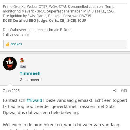
Primo Oval XL, Weber OT57, WGA, STAUB enamelled cast iron , Temp.
monitoring Maverick XR50, Superfast Thermapen MK4 Blaze LE, CSG,
Fire Ignition by SwissFlame, Beeketal fleischwolf fw735
KCBS Certified BBQ Judge. Certs: CBJ, S-CBJ, JCUP
Der Wahnsinn ist nur eine schmale Brücke.
(Till Lindemann)
noskos
W
a
a
r
d
e
Timmeeh
r
i
Gemarineerd
n
g
7 jun 2025
#43
e
n
Fantastisch
@Ewald
! Deze vandaag gemaakt. Echt een topper!
:
Ik had nog nooit eerder gewerkt met Trassi en met Gula
Djawa, dus dat was een hele beleving.
Wel even in de binnenkeuken, want dat weer van vandaag