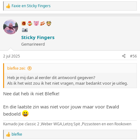
Faxie
en
Sticky Fingers
W
a
a
r
d
e
Sticky Fingers
r
i
Gemarineerd
n
g
2 jul 2025
#56
e
n
:
blefke zei:
Heb je mij dan al eerder dit antwoord gegeven?
Als ik het wist zou ik het niet vragen, maar bedankt voor je uitleg.
Nee dat heb ik niet Blefke!
En die laatste zin was niet voor jouw maar voor Ewald
bedoeld
Kamado Joe classic 2 ,Weber WGA,Letzq Spit ,Pizzasteen en een Rookoven
blefke
W