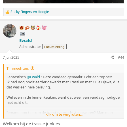
Sticky Fingers
en
Hoogie
W
a
a
r
d
e
Ewald
r
i
Administrator
Forumleiding
n
g
7 jun 2025
#44
e
n
:
Timmeeh zei:
Fantastisch
@Ewald
! Deze vandaag gemaakt. Echt een topper!
Ik had nog nooit eerder gewerkt met Trassi en met Gula Djawa, dus
dat was een hele beleving.
Wel even in de binnenkeuken, want dat weer van vandaag nodigde
niet echt uit.
Iemand nog tips om de trassi ‘geurdicht’ te bewaren? Man man
Klik om te vergroten...
man das heftig spul!
Welkom bij de trassie junkies.