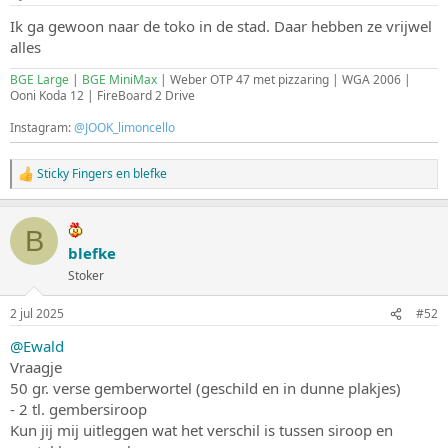
Ik ga gewoon naar de toko in de stad. Daar hebben ze vrijwel
alles
BGE Large
|
BGE MiniMax
| Weber OTP 47 met pizzaring | WGA 2006 |
Ooni Koda 12 | FireBoard 2 Drive
Instagram:
@JOOK_limoncello
Sticky Fingers
en
blefke
W
a
a
r
B
d
blefke
e
Stoker
r
i
n
2 jul 2025
#52
g
e
@Ewald
n
Vraagje
:
50 gr. verse gemberwortel (geschild en in dunne plakjes)
- 2 tl. gembersiroop
Kun jij mij uitleggen wat het verschil is tussen siroop en