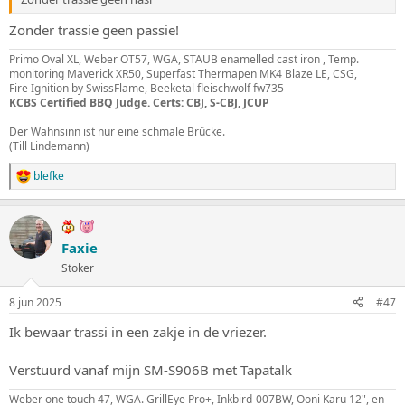
Zonder trassie geen passie!
Primo Oval XL, Weber OT57, WGA, STAUB enamelled cast iron , Temp.
monitoring Maverick XR50, Superfast Thermapen MK4 Blaze LE, CSG,
Fire Ignition by SwissFlame, Beeketal fleischwolf fw735
KCBS Certified BBQ Judge. Certs: CBJ, S-CBJ, JCUP
Der Wahnsinn ist nur eine schmale Brücke.
(Till Lindemann)
blefke
W
a
a
r
d
Faxie
e
Stoker
r
i
n
8 jun 2025
#47
g
e
Ik bewaar trassi in een zakje in de vriezer.
n
:
Verstuurd vanaf mijn SM-S906B met Tapatalk
Weber one touch 47, WGA. GrillEye Pro+, Inkbird-007BW, Ooni Karu 12", en