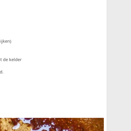
ijken)
t de kelder
d.