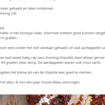
riezer gehaald en laten ontdooien
#cking rub
uwd
meter in het klompje vlees. (Hiermee meteen goed kunnen vergel
110 graden
ven eens onder het stof vandaan gehaald .en wat aardappelen ui
en wat sweet baby ray saus (honing/chipotle) door elkaar geroer
on 94 graden vlees temp. De aardappelen waren ook mooi zacht.
geten,het kleine pit van de chiplote was goed te merken.
 het eten; ik mis een paar mooie dikke uienringen.