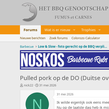
Forums
Wat is er nieuw
Trophies
Nieuwe berichten
Zoek forums
Colorozo Calculator
Barbecue
Low & Slow - foto gerecht op de BBQ verplicht!
Pulled pork op de DO (Duitse ov
O
S
nick22
31 mei 2026
n
t
d
a
31 mei 2026
e
r
N
Ik wilde eigenlijk ook eens me
r
t
w
d
Nu op de laatste dag heb ik m