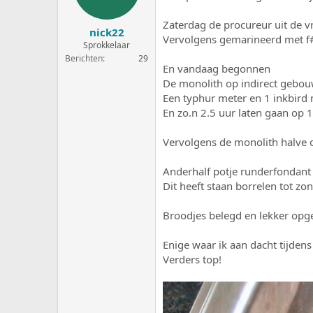
e
a
r
t
Zaterdag de procureur uit de v
nick22
p
u
Vervolgens gemarineerd met f
s
m
Sprokkelaar
t
Berichten
29
En vandaag begonnen
a
r
De monolith op indirect gebo
t
Een typhur meter en 1 inkbird 
e
En zo.n 2.5 uur laten gaan op 
r
Vervolgens de monolith halve o
Anderhalf potje runderfondant 
Dit heeft staan borrelen tot z
Broodjes belegd en lekker opge
Enige waar ik aan dacht tijdens
Verders top!