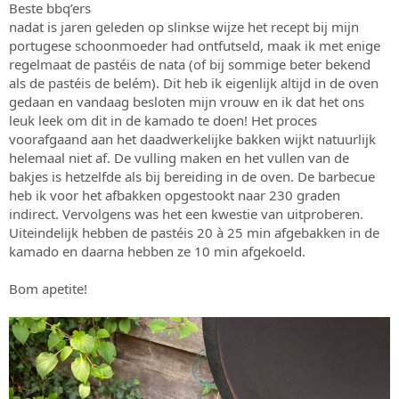
Beste bbq’ers
s
m
nadat is jaren geleden op slinkse wijze het recept bij mijn
t
a
portugese schoonmoeder had ontfutseld, maak ik met enige
r
regelmaat de pastéis de nata (of bij sommige beter bekend
t
als de pastéis de belém). Dit heb ik eigenlijk altijd in de oven
e
gedaan en vandaag besloten mijn vrouw en ik dat het ons
r
leuk leek om dit in de kamado te doen! Het proces
voorafgaand aan het daadwerkelijke bakken wijkt natuurlijk
helemaal niet af. De vulling maken en het vullen van de
bakjes is hetzelfde als bij bereiding in de oven. De barbecue
heb ik voor het afbakken opgestookt naar 230 graden
indirect. Vervolgens was het een kwestie van uitproberen.
Uiteindelijk hebben de pastéis 20 à 25 min afgebakken in de
kamado en daarna hebben ze 10 min afgekoeld.
Bom apetite!