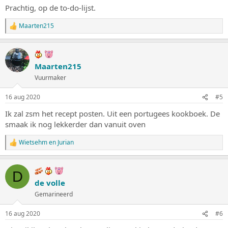
Prachtig, op de to-do-lijst.
Maarten215
W
a
a
r
d
Maarten215
e
Vuurmaker
r
i
n
16 aug 2020
#5
g
e
Ik zal zsm het recept posten. Uit een portugees kookboek. De
n
smaak ik nog lekkerder dan vanuit oven
:
Wietsehm
en
Jurian
W
a
a
r
D
d
de volle
e
Gemarineerd
r
i
n
16 aug 2020
#6
g
e