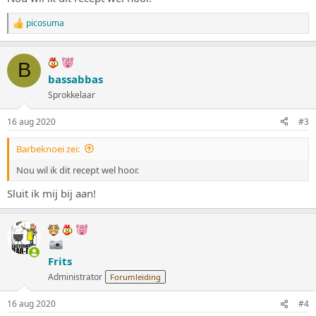
:
picosuma
W
a
a
r
B
d
bassabbas
e
Sprokkelaar
r
i
n
16 aug 2020
#3
g
e
Barbeknoei zei:
n
:
Nou wil ik dit recept wel hoor.
Sluit ik mij bij aan!
Frits
Administrator
Forumleiding
16 aug 2020
#4