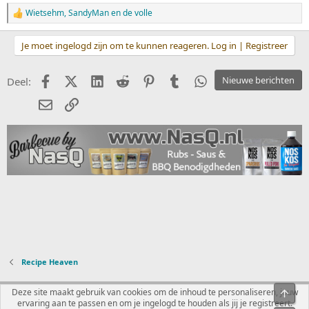
Wietsehm
,
SandyMan
en
de volle
W
a
a
Je moet ingelogd zijn om te kunnen reageren. Log in | Registreer
r
d
e
Facebook
X (Twitter)
LinkedIn
Reddit
Pinterest
Tumblr
WhatsApp
Nieuwe berichten
Deel:
r
i
E-mail
koppeling
n
g
e
n
:
Recipe Heaven
Nederlands
Deze site maakt gebruik van cookies om de inhoud te personaliseren, jouw
ervaring aan te passen en om je ingelogd te houden als jij je registreert.