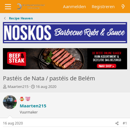
Aanmelden
Registreren
Recipe Heaven
Pastéis de Nata / pastéis de Belém
O
S
Maarten215
16 aug 2020
n
t
d
a
e
r
Maarten215
r
t
w
Vuurmaker
d
e
a
r
t
16 aug 2020
#1
p
u