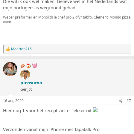
Die wil ik ook wel maken. Gelieve wel in het Nederlands wat
n
mijn portugees is weg/nooit gehad.
:
Weber preformer en Monolith le chef pro 2 ofyr tabl'o, Clementi Mondo pizza
oven
Maarten215
W
a
a
r
d
e
r
picosuma
i
n
Gerijpt
g
e
16 aug 2020
#7
n
:
Hier nog 1 voor het recept ziet er lekker uit
Verzonden vanaf mijn iPhone met Tapatalk Pro