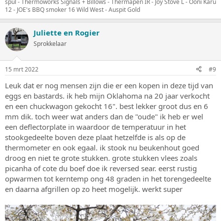
spul - Thermoworks Signals + Billows - Thermapen IR - Joy Stove L - Ooni Karu
12 - JOE's BBQ smoker 16 Wild West - Auspit Gold
Juliette en Rogier
Sprokkelaar
15 mrt 2022
#9
Leuk dat er nog mensen zijn die er een kopen in deze tijd van
eggs en bastards. ik heb mijn Oklahoma na 20 jaar verkocht
en een chuckwagon gekocht 16". best lekker groot dus en 6
mm dik. toch weer wat anders dan de "oude" ik heb er wel
een deflectorplate in waardoor de temperatuur in het
stookgedeelte boven deze plaat hetzelfde is als op de
thermometer en ook egaal. ik stook nu beukenhout goed
droog en niet te grote stukken. grote stukken vlees zoals
picanha of cote du boef doe ik reversed sear. eerst rustig
opwarmen tot kerntemp ong 48 graden in het torengedeelte
en daarna afgrillen op zo heet mogelijk. werkt super