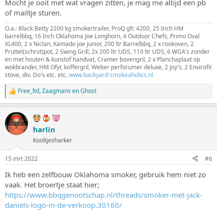
Mocht je ooit met wat vragen zitten, je mag me altijd een pb
of mailtje sturen.
O.a.: Black Betty 2200 kg smokertrailer, ProQ gfc 4200, 25 Inch HM
barrelbbq, 16 Inch Oklahoma Joe Longhorn, 4 Outdoor Chefs, Primo Oval
XL400, 2 x Niclan, Kamado joe junior, 200 ltr Barrelbbq, 2 x rookoven, 2
Pruttel(schrot)pot, 2 Swing Grill, 2x 200 ltr UDS, 110 ltr UDS, 6 WGA's zonder
en met houten & kunstof handvat, Cramer bovengril, 2 x Planchaplaat op
wokbrander, HM Ofyr, koffergril, Weber perforumer deluxe, 2 Joy's, 2 Envirofit
stove, div. Do's etc. etc.
www.backyard-smokeaholics.nl
Free_ltd
,
Zaagmans
en
Ghost
W
a
a
r
d
harlin
e
Kooltjesharker
r
i
n
15 mrt 2022
#6
g
e
Ik heb een zelfbouw Oklahoma smoker, gebruik hem niet zo
n
vaak. Het broertje staat hier;
:
https://www.bbqgenootschap.nl/threads/smoker-met-jack-
daniels-logo-in-de-verkoop.30160/