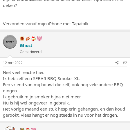
s
m
deken?
t
a
r
Verzonden vanaf mijn iPhone met Tapatalk
t
e
r
Ghost
Gemarineerd
12 mrt 2022
#2
Niet veel reactie hier.
Ik heb zelf een SEBAR BBQ Smoker XL.
Een vriend van mij bouwt die zelf, ook nog vele andere BBQ
dingen.
Ik gebruik mijn smoker bijna niet meer.
Nu is hij wel ongeveer in gebruik.
Het vorige maand een stuk hesp erin gehangen, en dan koud
gerookt, vlees hangt er nog steeds in nu voor het drogen.