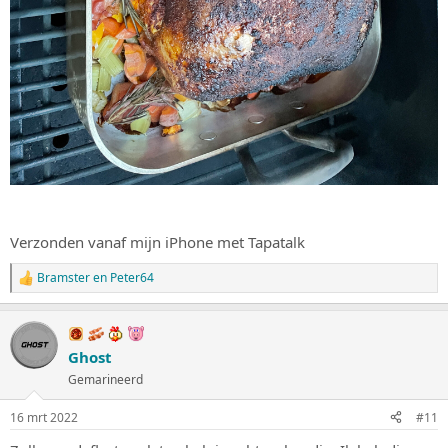
Verzonden vanaf mijn iPhone met Tapatalk
Bramster
en
Peter64
W
a
a
r
d
Ghost
e
Gemarineerd
r
i
n
16 mrt 2022
#11
g
e