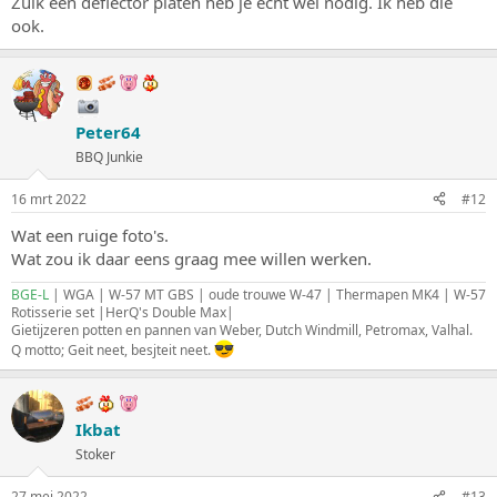
Zulk een deflector platen heb je echt wel nodig. Ik heb die
n
ook.
:
Peter64
BBQ Junkie
16 mrt 2022
#12
Wat een ruige foto's.
Wat zou ik daar eens graag mee willen werken.
BGE-L
| WGA | W-57 MT GBS | oude trouwe W-47 | Thermapen MK4 | W-57
Rotisserie set |HerQ's Double Max|
Gietijzeren potten en pannen van Weber, Dutch Windmill, Petromax, Valhal.
Q motto; Geit neet, besjteit neet.
Ikbat
Stoker
27 mei 2022
#13