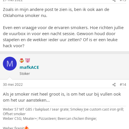
Zoals in mijn andere post te zien is, ben ik ook aan de
Oklahoma smoker nu.
Even een vraagje voor de ervaren smokers. Hoe richten jullie
de vuurbox in voor een nacht sessie. Gewoon houd door
stapelen en de wekker ieder uur zetten? Of is er een leuke
hack voor?
M
mafkACE
Stoker
30 mei 2022
#14
Als je smoker niet heel groot is, is om het uur bij vullen ook
om het uur aansteken...
Weber 57 MT GBS / bakplaat / sear grate; Smokey Joe custom cast iron grill;
Offset smoker
Weber CSG; Meater+; Pizzasteen; Beercan chicken thingie;
Weber firepit