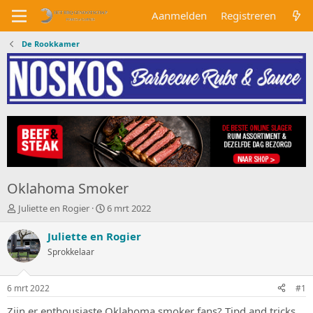
Aanmelden
Registreren
De Rookkamer
Oklahoma Smoker
O
S
Juliette en Rogier
6 mrt 2022
n
t
d
a
Juliette en Rogier
e
r
Sprokkelaar
r
t
w
d
e
a
6 mrt 2022
#1
r
t
p
u
Zijn er enthousiaste Oklahoma smoker fans? Tipd and tricks