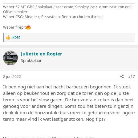
Weber 57 MT GBS / bakplaat / sear grate; Smokey Joe custom cast iron grill;
Offset smoker
Weber CSG; Meater+; Pizzasteen; Beercan chicken thingie;
Weber firepit
Ikbat
W
a
a
Juliette en Rogier
r
d
Sprokkelaar
e
r
i
2 jun 2022
#17
n
g
Ik ben nog niet aan het nacht barbecuen begonnen. Ik stook
e
alleen op beukenhout en zorg dat de toren dan op de juiste
n
:
temp is voor het slow garen. De horizontale koker is dan heet
genoeg voor andere dingen. Soms zou het beter/zuiniger zijn
denk ik om de horizontale buis meer te gebruiken voor lagere
temp maar vind ik wat lastiger stoken. Nog tips?