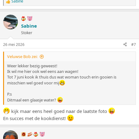
Sabine
W
a
a
r
d
Sabine
e
Stoker
r
i
n
26 mei 2026
#7
g
e
Veluwse Bob zei:
n
:
Weer lekker bezig geweest!
Ik wil me hier ook wel eens aan wagen!
Tot 7 juni kook ik thuis dus wat woman touch erin gooien is
misschien wel goed voor mij
P.s
Ditmaal een glaasje water?
kijk maar eens heel goed naar de laatste foto
En succes met de kookdienst!