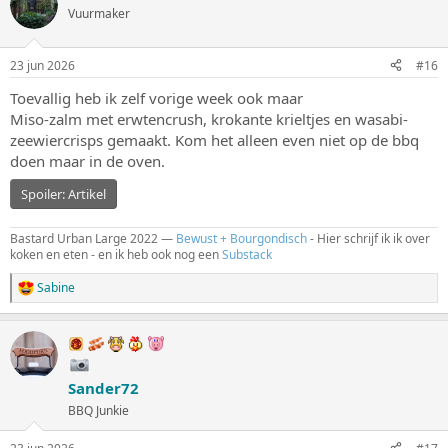
Vuurmaker
23 jun 2026
#16
Toevallig heb ik zelf vorige week ook maar
Miso-zalm met erwtencrush, krokante krieltjes en wasabi-
zeewiercrisps gemaakt. Kom het alleen even niet op de bbq
doen maar in de oven.
Spoiler:
Artikel
Bastard Urban Large 2022 —
Bewust + Bourgondisch
- Hier schrijf ik ik over
koken en eten - en ik heb ook nog een
Substack
Sabine
W
a
a
r
d
e
Sander72
r
i
BBQ Junkie
n
g