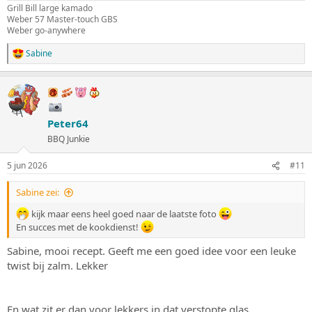
Grill Bill large kamado
Weber 57 Master-touch GBS
Weber go-anywhere
Sabine
W
a
a
r
d
e
Peter64
r
i
BBQ Junkie
n
g
5 jun 2026
#11
e
n
:
Sabine zei:
kijk maar eens heel goed naar de laatste foto
En succes met de kookdienst!
Sabine, mooi recept. Geeft me een goed idee voor een leuke
twist bij zalm. Lekker
En wat zit er dan voor lekkers in dat verstopte glas.....