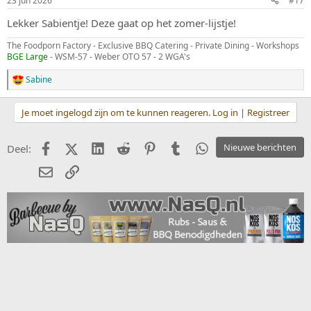
23 jun 2026
#17
e
n
Lekker Sabientje! Deze gaat op het zomer-lijstje!
:
The Foodporn Factory - Exclusive BBQ Catering - Private Dining - Workshops
BGE Large
- WSM-57 - Weber OTO 57 - 2 WGA's
Sabine
W
a
a
Je moet ingelogd zijn om te kunnen reageren. Log in | Registreer
r
d
e
Facebook
X (Twitter)
LinkedIn
Reddit
Pinterest
Tumblr
WhatsApp
Nieuwe berichten
Deel:
r
i
E-mail
koppeling
n
g
e
n
: