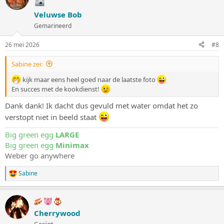
Veluwse Bob
Gemarineerd
26 mei 2026
#8
Sabine zei:
kijk maar eens heel goed naar de laatste foto
En succes met de kookdienst!
Dank dank! Ik dacht dus gevuld met water omdat het zo
verstopt niet in beeld staat
Big green egg
LARGE
Big green egg
Minimax
Weber go anywhere
Sabine
W
a
a
r
d
Cherrywood
e