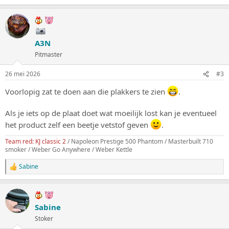
a
a
r
d
e
A3N
r
i
Pitmaster
n
g
26 mei 2026
#3
e
n
Voorlopig zat te doen aan die plakkers te zien
.
:
Als je iets op de plaat doet wat moeilijk lost kan je eventueel
het product zelf een beetje vetstof geven
.
Team red: KJ classic 2
/ Napoleon Prestige 500 Phantom / Masterbuilt 710
smoker / Weber Go Anywhere / Weber Kettle
Sabine
W
a
a
r
d
Sabine
e
Stoker
r
i