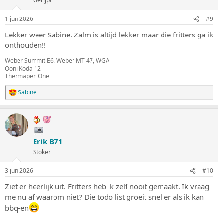
Gerijpt
r
i
n
1 jun 2026
#9
g
e
Lekker weer Sabine. Zalm is altijd lekker maar die fritters ga ik
n
onthouden!!
:
Weber Summit E6, Weber MT 47, WGA
Ooni Koda 12
Thermapen One
Sabine
W
a
a
r
d
e
Erik B71
r
i
Stoker
n
g
3 jun 2026
#10
e
n
Ziet er heerlijk uit. Fritters heb ik zelf nooit gemaakt. Ik vraag
:
me nu af waarom niet? Die todo list groeit sneller als ik kan
bbq-en