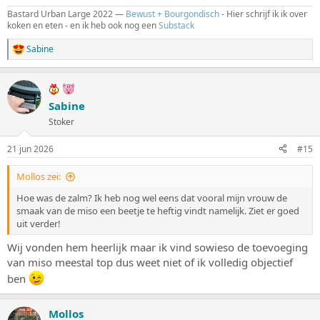
Bastard Urban Large 2022 —
Bewust + Bourgondisch
- Hier schrijf ik ik over
koken en eten - en ik heb ook nog een
Substack
Sabine
W
a
a
r
d
Sabine
e
Stoker
r
i
n
21 jun 2026
#15
g
e
Mollos zei:
n
:
Hoe was de zalm? Ik heb nog wel eens dat vooral mijn vrouw de
smaak van de miso een beetje te heftig vindt namelijk. Ziet er goed
uit verder!
Wij vonden hem heerlijk maar ik vind sowieso de toevoeging
van miso meestal top dus weet niet of ik volledig objectief
ben
Mollos