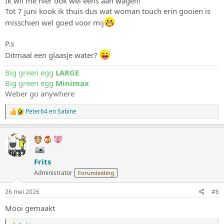
Ik wil me hier ook wel eens aan wagen!
Tot 7 juni kook ik thuis dus wat woman touch erin gooien is
misschien wel goed voor mij
P.s
Ditmaal een glaasje water?
Big green egg
LARGE
Big green egg
Minimax
Weber go anywhere
Peter64
en
Sabine
W
a
a
r
d
e
Frits
r
i
Administrator
Forumleiding
n
g
26 mei 2026
#6
e
n
Mooi gemaakt
: