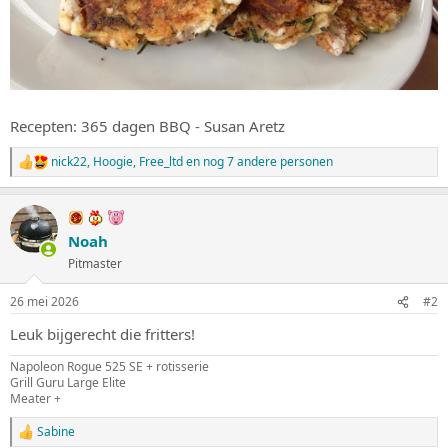
Recepten: 365 dagen BBQ - Susan Aretz
nick22
,
Hoogie
,
Free_ltd
en nog 7 andere personen
W
a
a
r
d
Noah
e
Pitmaster
r
i
n
26 mei 2026
#2
g
e
Leuk bijgerecht die fritters!
n
:
Napoleon Rogue 525 SE + rotisserie
Grill Guru Large Elite
Meater +
Sabine
W