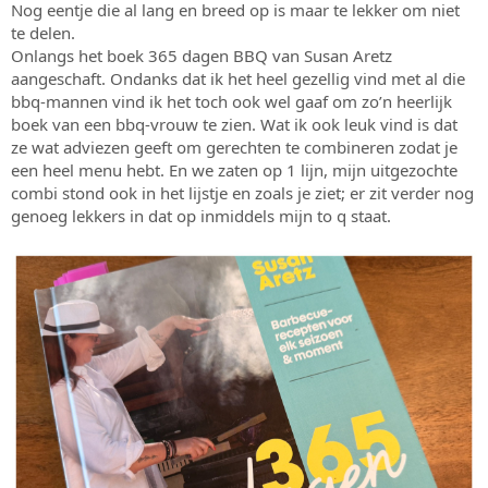
Nog eentje die al lang en breed op is maar te lekker om niet
s
m
te delen.
t
a
Onlangs het boek 365 dagen BBQ van Susan Aretz
r
aangeschaft. Ondanks dat ik het heel gezellig vind met al die
t
bbq-mannen vind ik het toch ook wel gaaf om zo’n heerlijk
e
boek van een bbq-vrouw te zien. Wat ik ook leuk vind is dat
r
ze wat adviezen geeft om gerechten te combineren zodat je
een heel menu hebt. En we zaten op 1 lijn, mijn uitgezochte
combi stond ook in het lijstje en zoals je ziet; er zit verder nog
genoeg lekkers in dat op inmiddels mijn to q staat.