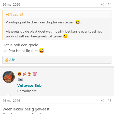
n
26 mei 2026
#4
g
e
A3N zei:
n
:
Voorlopig zat te doen aan die plakkers te zien
.
Als je iets op de plaat doet wat moeilijk lost kan je eventueel het
product zelf een beetje vetstof geven
.
Dat is ook een goeie…
De feta helpt iig niet
A3N
W
a
a
r
d
e
Veluwse Bob
r
i
Gemarineerd
n
g
26 mei 2026
#5
e
n
Weer lekker bezig geweest!
: