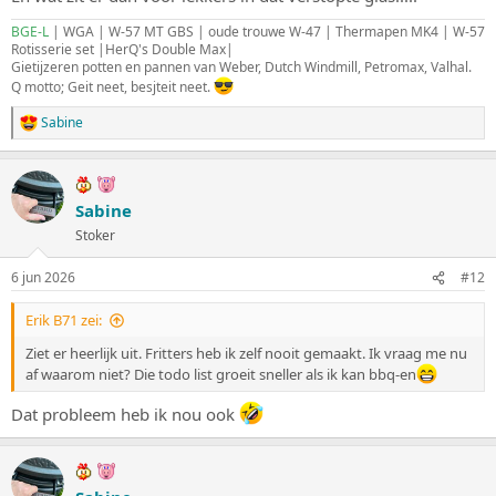
BGE-L
| WGA | W-57 MT GBS | oude trouwe W-47 | Thermapen MK4 | W-57
Rotisserie set |HerQ's Double Max|
Gietijzeren potten en pannen van Weber, Dutch Windmill, Petromax, Valhal.
Q motto; Geit neet, besjteit neet.
Sabine
W
a
a
r
d
Sabine
e
Stoker
r
i
n
6 jun 2026
#12
g
e
Erik B71 zei:
n
:
Ziet er heerlijk uit. Fritters heb ik zelf nooit gemaakt. Ik vraag me nu
af waarom niet? Die todo list groeit sneller als ik kan bbq-en
Dat probleem heb ik nou ook