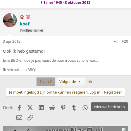
? 1 mei 1945 - 8 oktober 2012
koef
Kooltjesharker
3 apr 2012
#20
Ook ik heb gestemd!
Echt BBQ-en doe je pas naast de buurvrouws schone was....
Ik heb ook een BBQ!
Laatste
1 van 2
Volgende
Je moet ingelogd zijn om te kunnen reageren. Log in | Registreer
Facebook
X (Twitter)
LinkedIn
Reddit
Pinterest
Tumblr
WhatsApp
Nieuwe berichten
Deel:
E-mail
koppeling