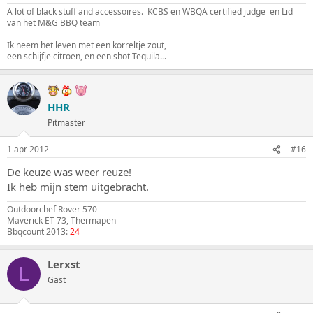
A lot of black stuff and accessoires. KCBS en WBQA certified judge en Lid
van het M&G BBQ team
Ik neem het leven met een korreltje zout,
een schijfje citroen, en een shot Tequila...
HHR
Pitmaster
1 apr 2012
#16
De keuze was weer reuze!
Ik heb mijn stem uitgebracht.
Outdoorchef Rover 570
Maverick ET 73, Thermapen
Bbqcount 2013:
24
Lerxst
L
Gast