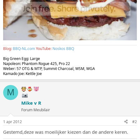
Blog:
BBQ-NL.com
YouTube:
Noskos BBQ
Big Green Egg: Large
Napoleon: Phantom Rogue 425, Pro 22
Weber: 57 OTG & MTP, Summit Charcoal, WSM, WGA
Kamado Joe: Kettle Joe
M
Mike v R
Forum Meubilair
1 apr 2012
#2
Gestemd,deze was moeilijker kiezen dan de andere keren.