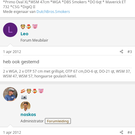
*Primo Oval XL*WSM 47cm *WGA *DBS Smokers *DO 6qt * Maverick ET
732 *CSG *DigiQ II
Mede eigenaar van
DutchBros.Smokers
L
Leo
Forum Meubilair
1 apr 2012
#3
heb ook gestemd
2 x WGA, 2 x OTP 57 cm met grillspit, OTP 67 cm,DO-6 qt, DO-21 qt, WSM 37,
WSM 47, WSM 57, hongaarse goulash ketel.
noskos
Administrator
Forumleiding
1 apr 2012
#4