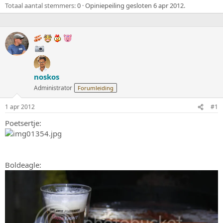
r
t
Totaal aantal stemmers
0
Opiniepeiling gesloten
6 apr 2012
.
p
u
s
m
t
a
r
t
e
r
noskos
Administrator
Forumleiding
1 apr 2012
#1
Poetsertje:
Boldeagle: