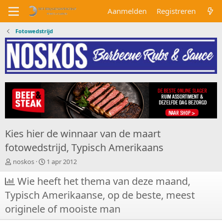
Aanmelden
Registreren
Fotowedstrijd
Kies hier de winnaar van de maart
fotowedstrijd, Typisch Amerikaans
O
S
noskos
1 apr 2012
n
t
d
Wie heeft het thema van deze maand,
a
e
r
Typisch Amerikaanse, op de beste, meest
r
t
w
d
originele of mooiste man
e
a