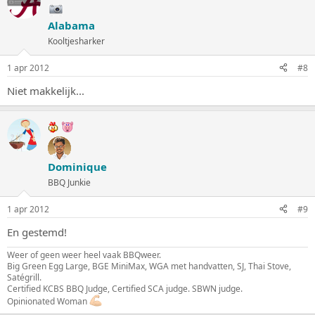
Alabama
Kooltjesharker
1 apr 2012
#8
Niet makkelijk...
Dominique
BBQ Junkie
1 apr 2012
#9
En gestemd!
Weer of geen weer heel vaak BBQweer.
Big Green Egg Large, BGE MiniMax, WGA met handvatten, SJ, Thai Stove,
Satégrill.
Certified KCBS BBQ Judge, Certified SCA judge. SBWN judge.
Opinionated Woman