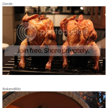
Derek:
RokendRib: