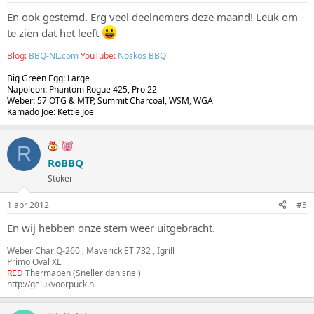
En ook gestemd. Erg veel deelnemers deze maand! Leuk om
te zien dat het leeft
Blog:
BBQ-NL.com
YouTube:
Noskos BBQ
Big Green Egg: Large
Napoleon: Phantom Rogue 425, Pro 22
Weber: 57 OTG & MTP, Summit Charcoal, WSM, WGA
Kamado Joe: Kettle Joe
R
RoBBQ
Stoker
1 apr 2012
#5
En wij hebben onze stem weer uitgebracht.
Weber Char Q-260 , Maverick ET 732 , Igrill
Primo Oval XL
RED
Thermapen (Sneller dan snel)
http://gelukvoorpuck.nl