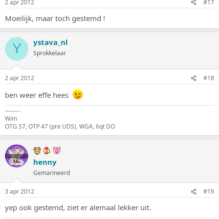
2 apr 2012
#17
Moeilijk, maar toch gestemd !
ystava_nl
Y
Sprokkelaar
2 apr 2012
#18
ben weer effe hees
--------
Wim
OTG 57, OTP 47 (pre UDS), WGA, 6qt DO
henny
Gemarineerd
3 apr 2012
#19
yep ook gestemd, ziet er alemaal lekker uit.