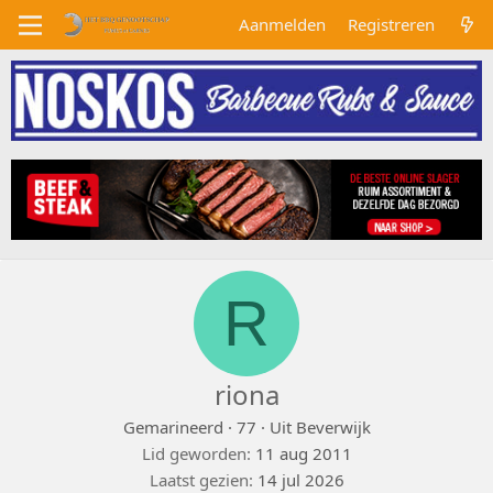
Aanmelden
Registreren
R
riona
Gemarineerd
·
77
·
Uit
Beverwijk
Lid geworden
11 aug 2011
Laatst gezien
14 jul 2026