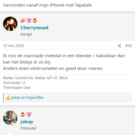
Verzonden vanaf mijn iPhone met Tapatalk
Cherrywood
Gerijpt
10 mei 2026
#93
Ik mix de marinade meestal in een blender / hakselaar dan
kan het blokje er zo bij.
Anders even verkruimelen en goed door roeren.
Weber Summit E6, Weber MT 47, WGA
Ooni Koda 12
Thermapen One
jokop
en
Impactftw
W
a
a
r
d
jokop
e
Pitmaster
r
i