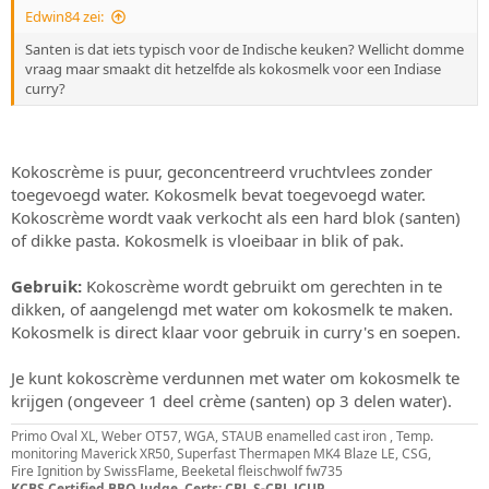
Edwin84 zei:
Santen is dat iets typisch voor de Indische keuken? Wellicht domme
vraag maar smaakt dit hetzelfde als kokosmelk voor een Indiase
curry?
Kokoscrème is puur, geconcentreerd vruchtvlees zonder
toegevoegd water. Kokosmelk bevat toegevoegd water.
Kokoscrème wordt vaak verkocht als een hard blok (santen)
of dikke pasta. Kokosmelk is vloeibaar in blik of pak.
Gebruik:
Kokoscrème wordt gebruikt om gerechten in te
dikken, of aangelengd met water om kokosmelk te maken.
Kokosmelk is direct klaar voor gebruik in curry's en soepen.
Je kunt kokoscrème verdunnen met water om kokosmelk te
krijgen (ongeveer 1 deel crème (santen) op 3 delen water).
Primo Oval XL, Weber OT57, WGA, STAUB enamelled cast iron , Temp.
monitoring Maverick XR50, Superfast Thermapen MK4 Blaze LE, CSG,
Fire Ignition by SwissFlame, Beeketal fleischwolf fw735
KCBS Certified BBQ Judge. Certs: CBJ, S-CBJ, JCUP