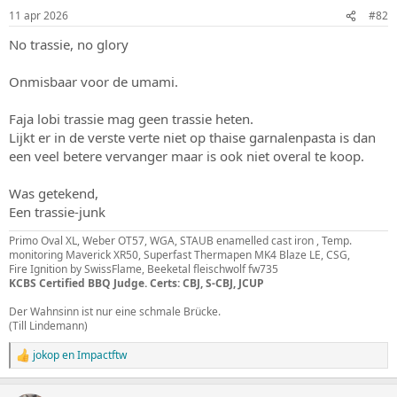
11 apr 2026
#82
No trassie, no glory
Onmisbaar voor de umami.
Faja lobi trassie mag geen trassie heten.
Lijkt er in de verste verte niet op thaise garnalenpasta is dan
een veel betere vervanger maar is ook niet overal te koop.
Was getekend,
Een trassie-junk
Primo Oval XL, Weber OT57, WGA, STAUB enamelled cast iron , Temp.
monitoring Maverick XR50, Superfast Thermapen MK4 Blaze LE, CSG,
Fire Ignition by SwissFlame, Beeketal fleischwolf fw735
KCBS Certified BBQ Judge. Certs: CBJ, S-CBJ, JCUP
Der Wahnsinn ist nur eine schmale Brücke.
(Till Lindemann)
jokop
en
Impactftw
W
a
a