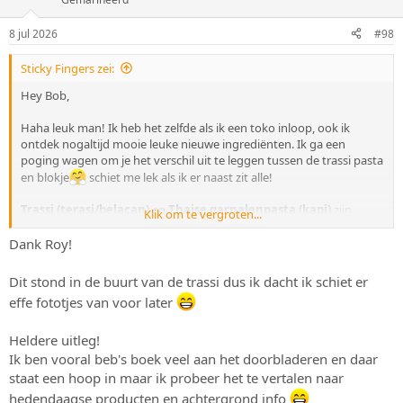
n
g
8 jul 2026
#98
e
n
:
Sticky Fingers zei:
Hey Bob,
Haha leuk man! Ik heb het zelfde als ik een toko inloop, ook ik
ontdek nogaltijd mooie leuke nieuwe ingrediënten. Ik ga een
poging wagen om je het verschil uit te leggen tussen de trassi pasta
en blokje
schiet me lek als ik er naast zit alle!
Trassi (terasi/belacan)
en
Thaise garnalenpasta (kapi)
zijn
Klik om te vergroten...
familie van elkaar: ze worden allebei gemaakt van gefermenteerde
garnalen met zout. Maar ze zijn niet hetzelfde.
Dank Roy!
De verschillen:
Dit stond in de buurt van de trassi dus ik dacht ik schiet er
effe fototjes van voor later
Trassi
(Indonesisch) is meestal steviger, vaak in een blok of
harde pasta, en heeft een diepere, geroosterde smaak. Voor
gebruik wordt hij vaak eerst geroosterd of meegebakken.
Heldere uitleg!
Thaise garnalenpasta (kapi)
, zoals de
Maepranom
op de
Ik ben vooral beb's boek veel aan het doorbladeren en daar
foto, is zachter, smeuïger en iets milder. Die wordt veel
staat een hoop in maar ik probeer het te vertalen naar
gebruikt in Thaise curry's, nam prik en roerbakgerechten.
hedendaagse producten en achtergrond info
De
Pantai "mắm tôm"
is weer een andere stijl: Vietnamese