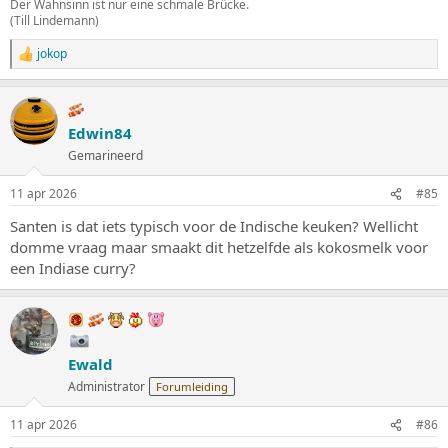
Der Wahnsinn ist nur eine schmale Brücke.
(Till Lindemann)
jokop
W
a
a
r
d
Edwin84
e
Gemarineerd
r
i
n
11 apr 2026
#85
g
e
Santen is dat iets typisch voor de Indische keuken? Wellicht
n
domme vraag maar smaakt dit hetzelfde als kokosmelk voor
:
een Indiase curry?
Ewald
Administrator
Forumleiding
11 apr 2026
#86