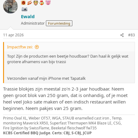
r
d
e
Ewald
r
i
Administrator
Forumleiding
n
g
11 apr 2026
#83
e
n
:
Impactftw zei:
Top! Zijn de producten een beetje houdbaar? Dan haal ik gelijk wat
grotere afnamens van bijv trassi
Verzonden vanaf mijn iPhone met Tapatalk
Trassie blokjes zijn meestal zo'n 2-3 jaar houdbaar. Neem
geen groot blok van 250 gram, dat is onhandig, of je moet
heel veel Joko sate maken of een indisch restaurant willen
beginnen. Neem pakjes van 25 gram.
Primo Oval XL, Weber OT57, WGA, STAUB enamelled cast iron , Temp.
monitoring Maverick XR50, Superfast Thermapen MK4 Blaze LE, CSG,
Fire Ignition by SwissFlame, Beeketal fleischwolf fw735
KCBS Certified BBQ Judge. Certs: CBJ, S-CBJ, JCUP