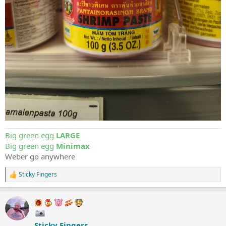
Big green egg
LARGE
Big green egg
Minimax
Weber go anywhere
Sticky Fingers
W
a
a
r
d
e
Sticky Fingers