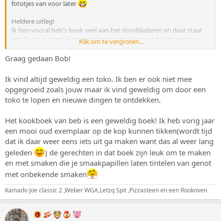
fototjes van voor later
Heldere uitleg!
Ik ben vooral beb's boek veel aan het doorbladeren en daar staat
een hoop in maar ik probeer het te vertalen naar hedendaagse
Klik om te vergroten...
producten en achtergrond info
Graag gedaan Bob!
Dit helpt weer een stapje
Ik vind altijd geweldig een toko. Ik ben er ook niet mee
opgegroeid zoals jouw maar ik vind geweldig om door een
toko te lopen en nieuwe dingen te ontdekken.
Het kookboek van beb is een geweldig boek! Ik heb vorig jaar
een mooi oud exemplaar op de kop kunnen tikken(wordt tijd
dat ik daar weer eens iets uit ga maken want das al weer lang
geleden
) de gerechten in dat boek zijn leuk om te maken
en met smaken die je smaakpapillen laten tintelen van genot
met onbekende smaken
Kamado Joe classic 2 ,Weber WGA,Letzq Spit ,Pizzasteen en een Rookoven