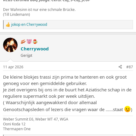
Der Wahnsinn ist nur eine schmale Brücke.
(Till Lindemann)
jokop
en
Cherrywood
W
a
a
r
d
Cherrywood
e
Gerijpt
r
i
n
11 apr 2026
#87
g
e
De kleine blokjes trassi zijn prima te hanteren en ook groot
n
genoeg voor een gemiddelde gebruiker.
:
Je ziet overigens bij ons in de buurt het Aziatische schap in de
reguliere supermarkt ook per week uitdijen.
( Waarschijnlijk aangewakkerd door allemaal
Genootschapsleden of lezers die vragen waar de ......staat
)
Weber Summit E6, Weber MT 47, WGA
Ooni Koda 12
Thermapen One