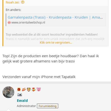
Noah zei:
s
m
t
En anders:
a
r
Garnalenpasta (Trassi) - Kruidenpasta - Kruiden | Amazing Oriental
t
www.orientalwebshop.nl
e
r
Top webwinkel die al dit soort ‘exotische’ ingrediënten hebben!
Trassi is namelijk wel echt zo’n uniek ingrediënt dat zich erg moeilijk
Klik om te vergroten...
laat vervangen…
Top! Zijn de producten een beetje houdbaar? Dan haal ik
gelijk wat grotere afnamens van bijv trassi
Verzonden vanaf mijn iPhone met Tapatalk
Ewald
Administrator
Forumleiding