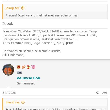
n
:
jokop zei:
Precies! Ikzelf verkruimel het met een scherp mes
Ik ook
Primo Oval XL, Weber OT57, WGA, STAUB enamelled cast iron , Temp.
monitoring Maverick XR50, Superfast Thermapen MK4 Blaze LE, CSG,
Fire Ignition by SwissFlame, Beeketal fleischwolf fw735
KCBS Certified BBQ Judge. Certs: CBJ, S-CBJ, JCUP
Der Wahnsinn ist nur eine schmale Brücke.
(Till Lindemann)
Veluwse Bob
Gemarineerd
8 jul 2026
#96
Ewald zei:
Trassie blokjes zijn meestal zo'n 2-3 jaar houdbaar. Neem geen groot