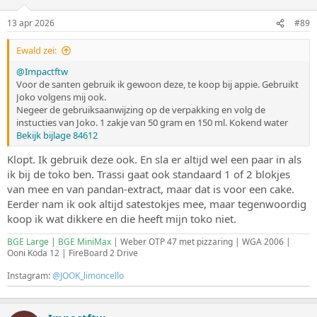
13 apr 2026
#89
Ewald zei:
@Impactftw
Voor de santen gebruik ik gewoon deze, te koop bij appie. Gebruikt
Joko volgens mij ook.
Negeer de gebruiksaanwijzing op de verpakking en volg de
instucties van Joko. 1 zakje van 50 gram en 150 ml. Kokend water
Bekijk bijlage 84612
Klopt. Ik gebruik deze ook. En sla er altijd wel een paar in als
ik bij de toko ben. Trassi gaat ook standaard 1 of 2 blokjes
van mee en van pandan-extract, maar dat is voor een cake.
Eerder nam ik ook altijd satestokjes mee, maar tegenwoordig
koop ik wat dikkere en die heeft mijn toko niet.
BGE Large
|
BGE MiniMax
| Weber OTP 47 met pizzaring | WGA 2006 |
Ooni Koda 12 | FireBoard 2 Drive
Instagram:
@JOOK_limoncello