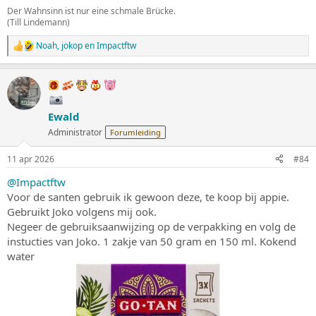
Der Wahnsinn ist nur eine schmale Brücke.
(Till Lindemann)
Noah
,
jokop
en
Impactftw
W
a
a
r
d
e
Ewald
r
i
Administrator
Forumleiding
n
g
11 apr 2026
#84
e
n
@Impactftw
:
Voor de santen gebruik ik gewoon deze, te koop bij appie.
Gebruikt Joko volgens mij ook.
Negeer de gebruiksaanwijzing op de verpakking en volg de
instucties van Joko. 1 zakje van 50 gram en 150 ml. Kokend
water