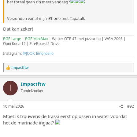
het totaal geen zin meer vandaag?
Verzonden vanaf mijn iPhone met Tapatalk
Dat kan zeker!
BGE Large
|
BGE MiniMax
| Weber OTP 47 met pizzaring | WGA 2006 |
Ooni Koda 12 | FireBoard 2 Drive
Instagram:
@JOOK_limoncello
Impactftw
W
a
a
Impactftw
r
I
d
Tondelzoeker
e
r
i
10 mei 2026
#92
n
g
Moet ik trouwens de trassi eerst oplossen in water voordat
e
het de marinade ingaat?
n
: