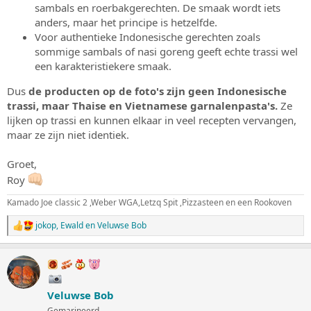
sambals en roerbakgerechten. De smaak wordt iets
anders, maar het principe is hetzelfde.
Voor authentieke Indonesische gerechten zoals
sommige sambals of nasi goreng geeft echte trassi wel
een karakteristiekere smaak.
Dus
de producten op de foto's zijn geen Indonesische
trassi, maar Thaise en Vietnamese garnalenpasta's.
Ze
lijken op trassi en kunnen elkaar in veel recepten vervangen,
maar ze zijn niet identiek.
Groet,
Roy
Kamado Joe classic 2 ,Weber WGA,Letzq Spit ,Pizzasteen en een Rookoven
jokop
,
Ewald
en
Veluwse Bob
W
a
a
r
d
e
Veluwse Bob
r
i
Gemarineerd