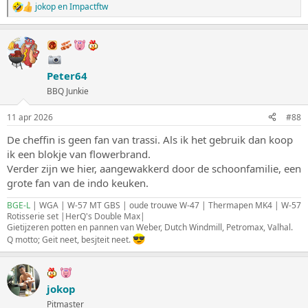
jokop
en
Impactftw
W
a
a
r
d
e
Peter64
r
i
BBQ Junkie
n
g
11 apr 2026
#88
e
n
De cheffin is geen fan van trassi. Als ik het gebruik dan koop
:
ik een blokje van flowerbrand.
Verder zijn we hier, aangewakkerd door de schoonfamilie, een
grote fan van de indo keuken.
BGE-L
| WGA | W-57 MT GBS | oude trouwe W-47 | Thermapen MK4 | W-57
Rotisserie set |HerQ's Double Max|
Gietijzeren potten en pannen van Weber, Dutch Windmill, Petromax, Valhal.
Q motto; Geit neet, besjteit neet.
jokop
Pitmaster