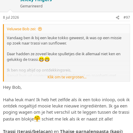
r
i
Gemarineerd
n
g
8 jul 2026
#97
e
n
:
Veluwse Bob zei:
Vandaag ben ik bij een leuke tokko geweest, ik was op een missie
op zoek naar trassi van sunflower.
Daar hadden ze zoveel leuke spulletjes die ik allemaal niet ken en
gelukkig de trassi.
Ik ben nog altijd op ontdekkingsreis.
Vanuit huis uit opgevoed met Hollandse pot en spaghetti met
Klik om te vergroten...
teveel ingrediënten.
Hey Bob,
Ik heb 2 foto's bijgevoegd, wanneer koop/gebruik je bijv zo'n pasta
en wanneer trassi blokjes?
Haha leuk man! Ik heb het zelfde als ik een toko inloop, ook ik
Ik heb jouw bericht maar getagged Ewald als zelfbenoemde trassi
ontdek nogaltijd mooie leuke nieuwe ingrediënten. Ik ga een
junkie
poging wagen om je het verschil uit te leggen tussen de trassi
pasta en blokje
schiet me lek als ik er naast zit alle!
Trassi (terasi/belacan)
en
Thaise garnalenpasta (kapi)