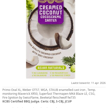
Laatst bewerkt:
11 apr 2026
Primo Oval XL, Weber OT57, WGA, STAUB enamelled cast iron , Temp.
monitoring Maverick XR50, Superfast Thermapen MK4 Blaze LE, CSG,
Fire Ignition by SwissFlame, Beeketal fleischwolf fw735
KCBS Certified BBQ Judge. Certs: CBJ, S-CBJ, JCUP