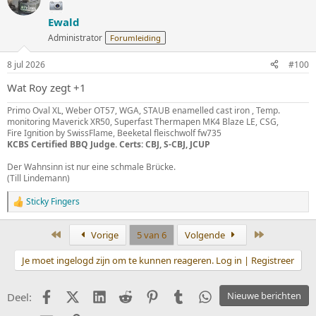
Ewald
Administrator
Forumleiding
8 jul 2026
#100
Wat Roy zegt +1
Primo Oval XL, Weber OT57, WGA, STAUB enamelled cast iron , Temp.
monitoring Maverick XR50, Superfast Thermapen MK4 Blaze LE, CSG,
Fire Ignition by SwissFlame, Beeketal fleischwolf fw735
KCBS Certified BBQ Judge. Certs: CBJ, S-CBJ, JCUP
Der Wahnsinn ist nur eine schmale Brücke.
(Till Lindemann)
Sticky Fingers
W
a
a
Eerste
Laatste
Vorige
5 van 6
Volgende
r
d
Je moet ingelogd zijn om te kunnen reageren. Log in | Registreer
e
r
i
Facebook
X (Twitter)
LinkedIn
Reddit
Pinterest
Tumblr
WhatsApp
Nieuwe berichten
Deel:
n
g