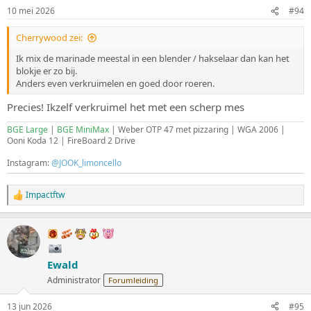
n
10 mei 2026
#94
g
e
Cherrywood zei:
n
:
Ik mix de marinade meestal in een blender / hakselaar dan kan het
blokje er zo bij.
Anders even verkruimelen en goed door roeren.
Precies! Ikzelf verkruimel het met een scherp mes
BGE Large
|
BGE MiniMax
| Weber OTP 47 met pizzaring | WGA 2006 |
Ooni Koda 12 | FireBoard 2 Drive
Instagram:
@JOOK_limoncello
Impactftw
W
a
a
r
d
e
Ewald
r
i
Administrator
Forumleiding
n
g
13 jun 2026
#95
e