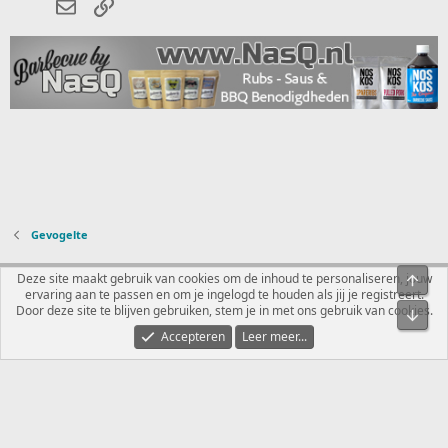
E-mail
koppeling
e
n
:
Gevogelte
Nederlands
Deze site maakt gebruik van cookies om de inhoud te personaliseren, jouw
Bove
ervaring aan te passen en om je ingelogd te houden als jij je registreert.
Contact
Voorwaarden en regels
Privacybeleid
Help
R
Door deze site te blijven gebruiken, stem je in met ons gebruik van cookies.
Onde
S
S
Accepteren
Leer meer...
®
Community platform by XenForo
© 2010-2026 XenForo Ltd.