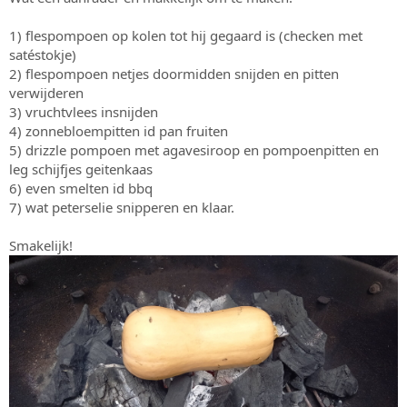
s
m
t
1) flespompoen op kolen tot hij gegaard is (checken met
a
satéstokje)
r
2) flespompoen netjes doormidden snijden en pitten
t
verwijderen
e
r
3) vruchtvlees insnijden
4) zonnebloempitten id pan fruiten
5) drizzle pompoen met agavesiroop en pompoenpitten en
leg schijfjes geitenkaas
6) even smelten id bbq
7) wat peterselie snipperen en klaar.
Smakelijk!