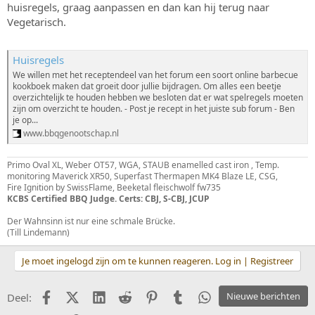
huisregels, graag aanpassen en dan kan hij terug naar
Vegetarisch.
Huisregels
We willen met het receptendeel van het forum een soort online barbecue
kookboek maken dat groeit door jullie bijdragen. Om alles een beetje
overzichtelijk te houden hebben we besloten dat er wat spelregels moeten
zijn om overzicht te houden. - Post je recept in het juiste sub forum - Ben
je op...
www.bbqgenootschap.nl
Primo Oval XL, Weber OT57, WGA, STAUB enamelled cast iron , Temp.
monitoring Maverick XR50, Superfast Thermapen MK4 Blaze LE, CSG,
Fire Ignition by SwissFlame, Beeketal fleischwolf fw735
KCBS Certified BBQ Judge. Certs: CBJ, S-CBJ, JCUP
Der Wahnsinn ist nur eine schmale Brücke.
(Till Lindemann)
Je moet ingelogd zijn om te kunnen reageren. Log in | Registreer
Facebook
X (Twitter)
LinkedIn
Reddit
Pinterest
Tumblr
WhatsApp
Nieuwe berichten
Deel: