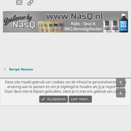
E-mail
koppeling
Recipe Heaven
Nederlands
Deze site maakt gebruik van cookies om de inhoud te personaliseren, jouw
Bove
ervaring aan te passen en om je ingelogd te houden als jij je registreert.
Contact
Voorwaarden en regels
Privacybeleid
Help
R
Door deze site te blijven gebruiken, stem je in met ons gebruik van cookies.
Onde
S
S
Accepteren
Leer meer...
®
Community platform by XenForo
© 2010-2026 XenForo Ltd.