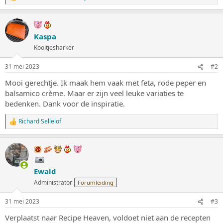
W
a
a
r
d
Kaspa
e
Kooltjesharker
r
i
n
31 mei 2023
#2
g
e
Mooi gerechtje. Ik maak hem vaak met feta, rode peper en
n
balsamico crème. Maar er zijn veel leuke variaties te
:
bedenken. Dank voor de inspiratie.
Richard Sellelof
W
a
a
r
d
e
Ewald
r
i
Administrator
Forumleiding
n
g
31 mei 2023
#3
e
n
Verplaatst naar Recipe Heaven, voldoet niet aan de recepten
: