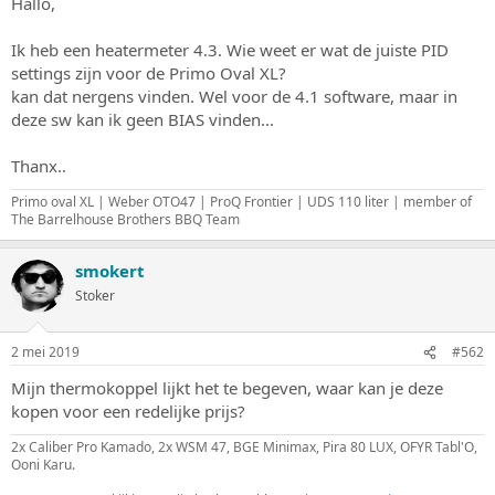
Hallo,
s
m
t
Ik heb een heatermeter 4.3. Wie weet er wat de juiste PID
a
settings zijn voor de Primo Oval XL?
r
t
kan dat nergens vinden. Wel voor de 4.1 software, maar in
e
deze sw kan ik geen BIAS vinden...
r
Thanx..
Primo oval XL | Weber OTO47 | ProQ Frontier | UDS 110 liter | member of
The Barrelhouse Brothers BBQ Team
smokert
Stoker
2 mei 2019
#562
Mijn thermokoppel lijkt het te begeven, waar kan je deze
kopen voor een redelijke prijs?
2x Caliber Pro Kamado, 2x WSM 47, BGE Minimax, Pira 80 LUX, OFYR Tabl'O,
Ooni Karu.