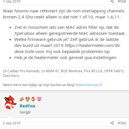
1 sep 2019
#568
Waar Nosmo naar refereert zijn de non-overlapping channels
binnen 2.4 Ghz reekt alleen is dat niet 1 of 10, maar 1,6,11.
Ziet er misschien iets van MAC adres filter op, dat de
Xperiabox alleen geregistreerde MAC adressen toestaat.
Welke firmware gebruik je? Zelf gebruik ik de laatste
dev build uit maart 2019 https://heatermeter.com/dl/
deze loste voor mij ook bepaalde problemen op.
Heb je de heatermeter ook gereset qua instellingen.
2x Caliber Pro Kamado, 2x WSM 47, BGE Minimax, Pira 80 LUX, OFYR Tabl'O,
Ooni Karu.
Neem eens een kijkje op mijn barbecue blog!
Kokenmetvuur.nl
RedFox
Gerijpt
2 sep 2019
#569