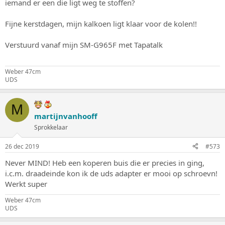
iemand er een die ligt weg te stoffen?
Fijne kerstdagen, mijn kalkoen ligt klaar voor de kolen!!
Verstuurd vanaf mijn SM-G965F met Tapatalk
Weber 47cm
UDS
M
martijnvanhooff
Sprokkelaar
26 dec 2019
#573
Never MIND! Heb een koperen buis die er precies in ging,
i.c.m. draadeinde kon ik de uds adapter er mooi op schroevn!
Werkt super
Weber 47cm
UDS