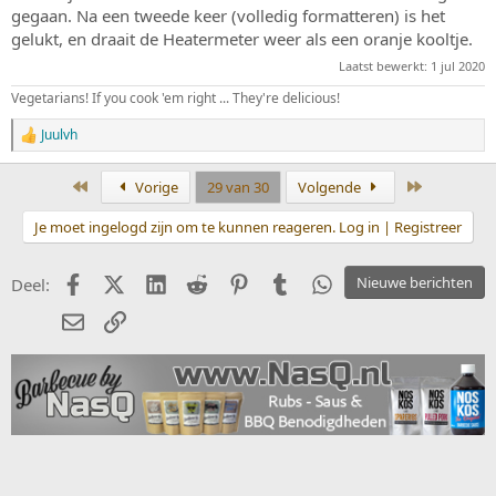
gegaan. Na een tweede keer (volledig formatteren) is het
gelukt, en draait de Heatermeter weer als een oranje kooltje.
Laatst bewerkt:
1 jul 2020
Vegetarians! If you cook 'em right ... They're delicious!
Juulvh
W
a
a
Eerste
Laatste
Vorige
29 van 30
Volgende
r
d
Je moet ingelogd zijn om te kunnen reageren. Log in | Registreer
e
r
i
Facebook
X (Twitter)
LinkedIn
Reddit
Pinterest
Tumblr
WhatsApp
Nieuwe berichten
Deel:
n
g
E-mail
koppeling
e
n
: