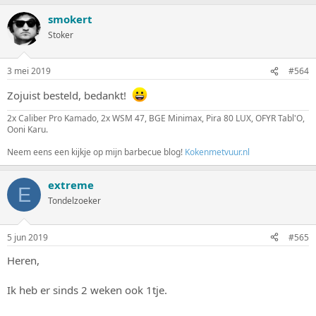
smokert
Stoker
3 mei 2019
#564
Zojuist besteld, bedankt!
2x Caliber Pro Kamado, 2x WSM 47, BGE Minimax, Pira 80 LUX, OFYR Tabl'O,
Ooni Karu.
Neem eens een kijkje op mijn barbecue blog!
Kokenmetvuur.nl
extreme
E
Tondelzoeker
5 jun 2019
#565
Heren,
Ik heb er sinds 2 weken ook 1tje.