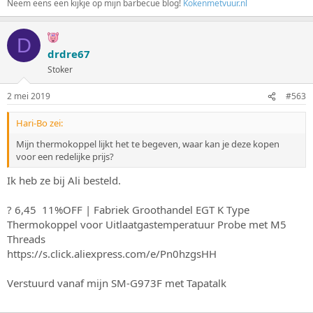
Neem eens een kijkje op mijn barbecue blog!
Kokenmetvuur.nl
D
drdre67
Stoker
2 mei 2019
#563
Hari-Bo zei:
Mijn thermokoppel lijkt het te begeven, waar kan je deze kopen
voor een redelijke prijs?
Ik heb ze bij Ali besteld.
? 6,45 11%OFF | Fabriek Groothandel EGT K Type
Thermokoppel voor Uitlaatgastemperatuur Probe met M5
Threads
https://s.click.aliexpress.com/e/Pn0hzgsHH
Verstuurd vanaf mijn SM-G973F met Tapatalk