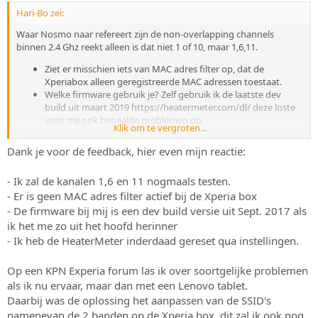
Hari-Bo zei:
Waar Nosmo naar refereert zijn de non-overlapping channels
binnen 2.4 Ghz reekt alleen is dat niet 1 of 10, maar 1,6,11.
Ziet er misschien iets van MAC adres filter op, dat de
Xperiabox alleen geregistreerde MAC adressen toestaat.
Welke firmware gebruik je? Zelf gebruik ik de laatste dev
build uit maart 2019 https://heatermeter.com/dl/ deze loste
voor mij ook bepaalde problemen op.
Klik om te vergroten...
Heb je de heatermeter ook gereset qua instellingen.
Dank je voor de feedback, hier even mijn reactie:
- Ik zal de kanalen 1,6 en 11 nogmaals testen.
- Er is geen MAC adres filter actief bij de Xperia box
- De firmware bij mij is een dev build versie uit Sept. 2017 als
ik het me zo uit het hoofd herinner
- Ik heb de HeaterMeter inderdaad gereset qua instellingen.
Op een KPN Experia forum las ik over soortgelijke problemen
als ik nu ervaar, maar dan met een Lenovo tablet.
Daarbij was de oplossing het aanpassen van de SSID's
namenevan de 2 banden op de Xperia box, dit zal ik ook nog