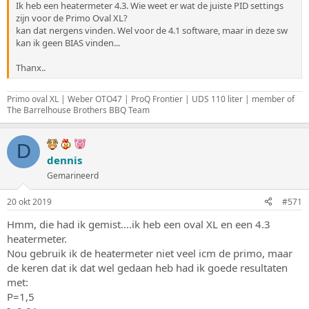
Ik heb een heatermeter 4.3. Wie weet er wat de juiste PID settings
zijn voor de Primo Oval XL?
kan dat nergens vinden. Wel voor de 4.1 software, maar in deze sw
kan ik geen BIAS vinden...
Thanx..
Primo oval XL | Weber OTO47 | ProQ Frontier | UDS 110 liter | member of
The Barrelhouse Brothers BBQ Team
D
dennis
Gemarineerd
20 okt 2019
#571
Hmm, die had ik gemist....ik heb een oval XL en een 4.3
heatermeter.
Nou gebruik ik de heatermeter niet veel icm de primo, maar
de keren dat ik dat wel gedaan heb had ik goede resultaten
met:
P=1,5