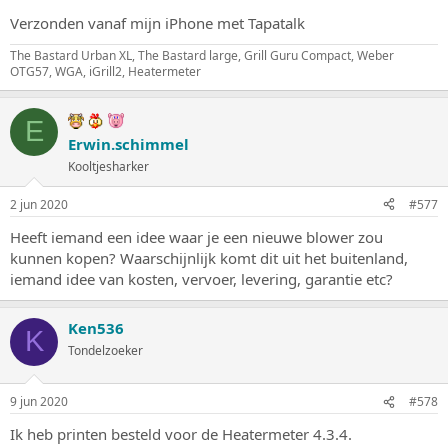
Verzonden vanaf mijn iPhone met Tapatalk
The Bastard Urban XL, The Bastard large, Grill Guru Compact, Weber
OTG57, WGA, iGrill2, Heatermeter
E
Erwin.schimmel
Kooltjesharker
2 jun 2020
#577
Heeft iemand een idee waar je een nieuwe blower zou
kunnen kopen? Waarschijnlijk komt dit uit het buitenland,
iemand idee van kosten, vervoer, levering, garantie etc?
Ken536
K
Tondelzoeker
9 jun 2020
#578
Ik heb printen besteld voor de Heatermeter 4.3.4.