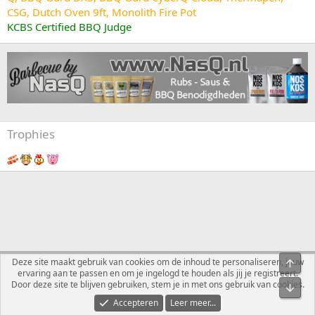
CSG, Dutch Oven 9ft, Monolith Fire Pot
KCBS Certified BBQ Judge
Trophies
Nederlands
Deze site maakt gebruik van cookies om de inhoud te personaliseren, jouw
Bove
ervaring aan te passen en om je ingelogd te houden als jij je registreert.
Contact
Voorwaarden en regels
Privacybeleid
Help
R
Door deze site te blijven gebruiken, stem je in met ons gebruik van cookies.
Onde
S
S
Accepteren
Leer meer...
®
Community platform by XenForo
© 2010-2026 XenForo Ltd.