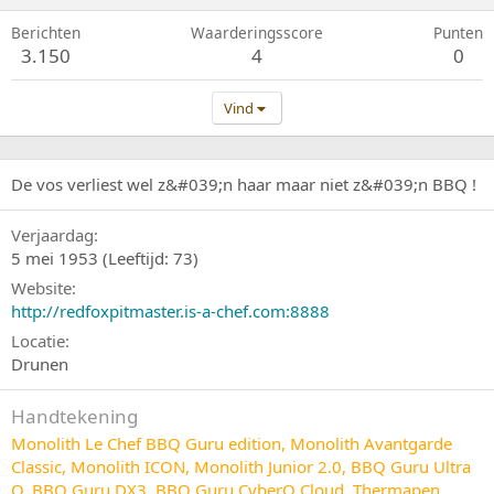
Berichten
Waarderingsscore
Punten
3.150
4
0
Vind
De vos verliest wel z&#039;n haar maar niet z&#039;n BBQ !
Verjaardag
5 mei 1953 (Leeftijd: 73)
Website
http://redfoxpitmaster.is-a-chef.com:8888
Locatie
Drunen
Handtekening
Monolith Le Chef BBQ Guru edition, Monolith Avantgarde
Classic, Monolith ICON, Monolith Junior 2.0, BBQ Guru Ultra
Q, BBQ Guru DX3, BBQ Guru CyberQ Cloud, Thermapen,