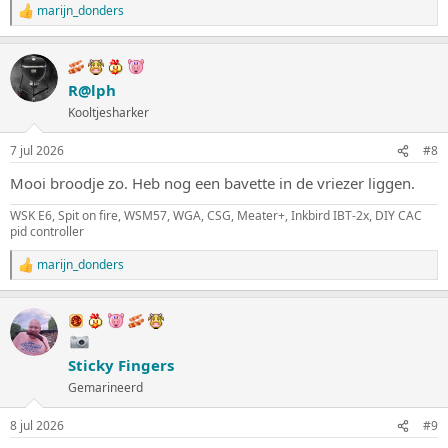
marijn_donders
W
a
a
r
d
R@lph
e
Kooltjesharker
r
i
n
7 jul 2026
#8
g
e
Mooi broodje zo. Heb nog een bavette in de vriezer liggen.
n
:
WSK E6, Spit on fire, WSM57, WGA, CSG, Meater+, Inkbird IBT-2x, DIY CAC
pid controller
marijn_donders
W
a
a
r
d
e
Sticky Fingers
r
i
Gemarineerd
n
g
8 jul 2026
#9
e
n