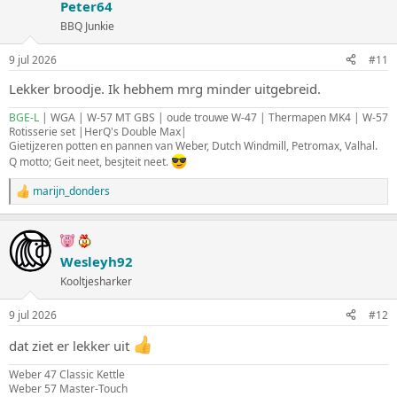
Peter64
r
i
BBQ Junkie
n
g
9 jul 2026
#11
e
n
Lekker broodje. Ik hebhem mrg minder uitgebreid.
:
BGE-L
| WGA | W-57 MT GBS | oude trouwe W-47 | Thermapen MK4 | W-57
Rotisserie set |HerQ's Double Max|
Gietijzeren potten en pannen van Weber, Dutch Windmill, Petromax, Valhal.
Q motto; Geit neet, besjteit neet.
marijn_donders
W
a
a
r
d
Wesleyh92
e
Kooltjesharker
r
i
n
9 jul 2026
#12
g
e
dat ziet er lekker uit
n
:
Weber 47 Classic Kettle
Weber 57 Master-Touch