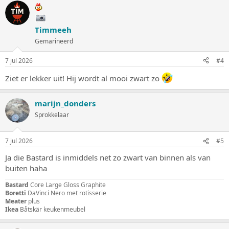
r
d
e
Timmeeh
r
i
Gemarineerd
n
g
7 jul 2026
#4
e
n
Ziet er lekker uit! Hij wordt al mooi zwart zo
:
marijn_donders
Sprokkelaar
7 jul 2026
#5
Ja die Bastard is inmiddels net zo zwart van binnen als van
buiten haha
Bastard
Core Large Gloss Graphite
Boretti
DaVinci Nero met rotisserie
Meater
plus
Ikea
Båtskär keukenmeubel