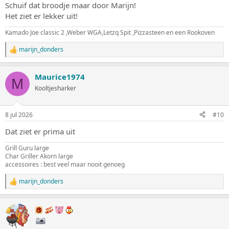
Schuif dat broodje maar door Marijn!
:
Het ziet er lekker uit!
Kamado Joe classic 2 ,Weber WGA,Letzq Spit ,Pizzasteen en een Rookoven
marijn_donders
W
a
a
Maurice1974
r
M
d
Kooltjesharker
e
r
i
8 jul 2026
#10
n
g
Dat ziet er prima uit
e
n
Grill Guru large
:
Char Griller Akorn large
accessoires : best veel maar nooit genoeg
marijn_donders
W
a
a
r
d
e