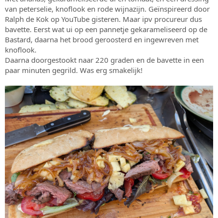
s
m
van peterselie, knoflook en rode wijnazijn. Geïnspireerd door
t
Ralph de Kok op YouTube gisteren. Maar ipv procureur dus
a
bavette. Eerst wat ui op een pannetje gekarameliseerd op de
r
Bastard, daarna het brood geroosterd en ingewreven met
t
knoflook.
e
r
Daarna doorgestookt naar 220 graden en de bavette in een
paar minuten gegrild. Was erg smakelijk!