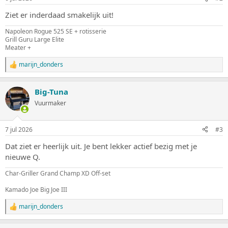
g
e
Ziet er inderdaad smakelijk uit!
n
:
Napoleon Rogue 525 SE + rotisserie
Grill Guru Large Elite
Meater +
marijn_donders
W
a
a
Big-Tuna
r
d
Vuurmaker
e
r
i
7 jul 2026
#3
n
g
Dat ziet er heerlijk uit. Je bent lekker actief bezig met je
e
nieuwe Q.
n
:
Char-Griller Grand Champ XD Off-set
Kamado Joe Big Joe III
marijn_donders
W
a
a