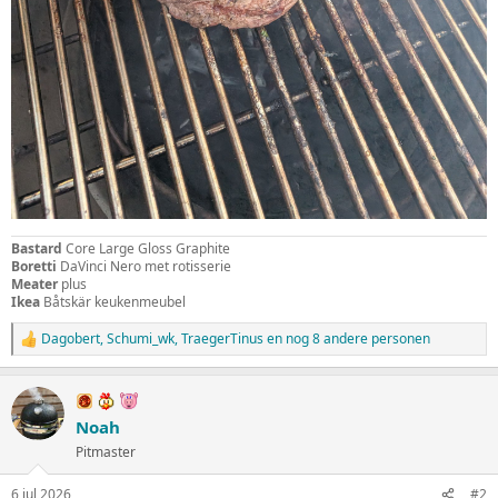
Bastard
Core Large Gloss Graphite
Boretti
DaVinci Nero met rotisserie
Meater
plus
Ikea
Båtskär keukenmeubel
Dagobert
,
Schumi_wk
,
TraegerTinus
en nog 8 andere personen
W
a
a
r
d
Noah
e
Pitmaster
r
i
n
6 jul 2026
#2