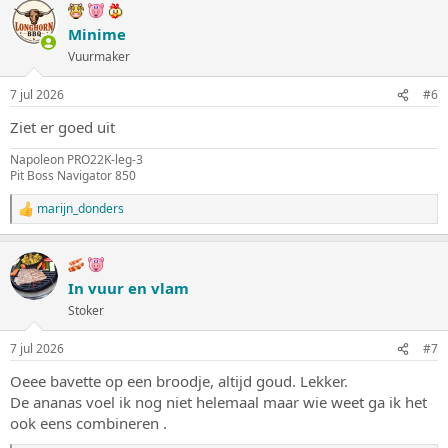
Minime
Vuurmaker
7 jul 2026
#6
Ziet er goed uit
Napoleon PRO22K-leg-3
Pit Boss Navigator 850
marijn_donders
W
a
a
r
d
In vuur en vlam
e
Stoker
r
i
n
7 jul 2026
#7
g
e
Oeee bavette op een broodje, altijd goud. Lekker.
n
De ananas voel ik nog niet helemaal maar wie weet ga ik het
:
ook eens combineren .