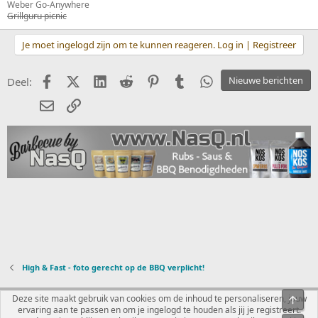
Weber Go-Anywhere
Grillguru picnic
Je moet ingelogd zijn om te kunnen reageren. Log in | Registreer
Facebook
X (Twitter)
LinkedIn
Reddit
Pinterest
Tumblr
WhatsApp
Nieuwe berichten
Deel:
E-mail
koppeling
High & Fast - foto gerecht op de BBQ verplicht!
Nederlands
Deze site maakt gebruik van cookies om de inhoud te personaliseren, jouw
Bove
ervaring aan te passen en om je ingelogd te houden als jij je registreert.
R