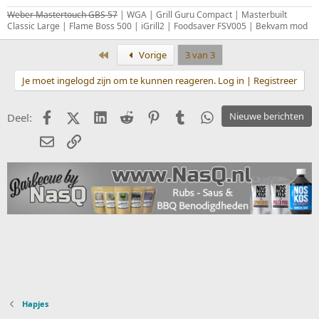
Weber Mastertouch GBS 57
| WGA | Grill Guru Compact | Masterbuilt
Classic Large | Flame Boss 500 | iGrill2 | Foodsaver FSV005 | Bekvam mod
Eerste
Vorige
3 van 3
Je moet ingelogd zijn om te kunnen reageren. Log in | Registreer
Facebook
X (Twitter)
LinkedIn
Reddit
Pinterest
Tumblr
WhatsApp
Nieuwe berichten
Deel:
E-mail
koppeling
Hapjes