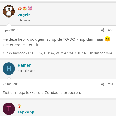
vogels
Pitmaster
5 jan 2017
#50
He deze heb ik ook gemist, op de TO-DO knop dan maar
ziet er erg lekker uit
Auplex Kamado 21”, OTP 57, OTP 47, WSM 47, WGA, iGrill2, Thermapen mk4
Hamer
H
Sprokkelaar
22 mei 2019
#51
Ziet er mega lekker uit! Zondag is proberen.
T
TepZeppi