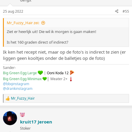
Gerijpt
25 aug 2022
#55
Mr_Fuzzy_Hair zei:
Ziet er heerlijk uit! Die wil ik morgen is gaan maken!
Is het 160 graden direct of indirect?
Ik ken het recept niet, maar op de foto's is indirect te zien (er
liggen geen kooltjes onder de balletjes op de foto)
Sander-
Big Green Egg Large
|
Ooni Koda 12
|
Big Green Egg Minimax
Meater 2+
@bbqinstagram
@drankinstagram
Mr_Fuzzy_Hair
W
a
a
r
d
kruit17 Jeroen
e
Stoker
r