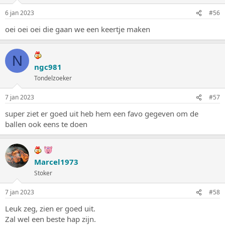
i
n
6 jan 2023
#56
g
e
oei oei oei die gaan we een keertje maken
n
:
N
ngc981
Tondelzoeker
7 jan 2023
#57
super ziet er goed uit heb hem een favo gegeven om de
ballen ook eens te doen
Marcel1973
Stoker
7 jan 2023
#58
Leuk zeg, zien er goed uit.
Zal wel een beste hap zijn.