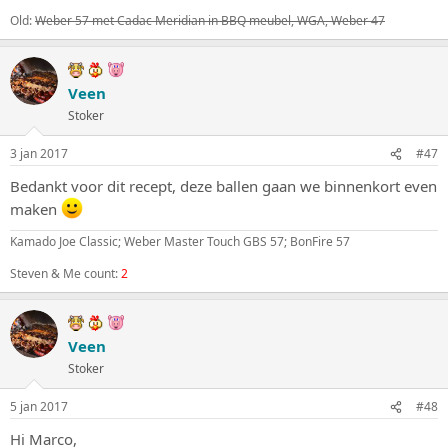
Old:
Weber 57 met Cadac Meridian in BBQ meubel, WGA, Weber 47
Veen
Stoker
3 jan 2017
#47
Bedankt voor dit recept, deze ballen gaan we binnenkort even
maken
Kamado Joe Classic; Weber Master Touch GBS 57; BonFire 57
Steven & Me count:
2
Veen
Stoker
5 jan 2017
#48
Hi Marco,