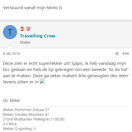
Verstuurd vanaf mijn Moto G
T
Travelling Crow
Stoker
8 okt 2016
#46
Deze zien er echt superlekker uit! Sjapo, ik heb vandaag mijn
bcc gedaan en heb de tip gekregen om een tweede "to do list"
aan te maken. Deze ga zeker maken! Alle geneugten des 'eten'
levens zitten er in
Gr. Mike
Weber Performer Deluxe 57
Weber Smokey Mountain 47
Z-Grill Multitasker Pelletgrill (11002B)
2 x WGA
Weber Q-gasding ;-)