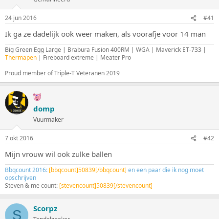
s
m
t
24 jun 2016
#41
a
r
Ik ga ze dadelijk ook weer maken, als voorafje voor 14 man
t
e
Big Green Egg Large | Brabura Fusion 400RM | WGA | Maverick ET-733 |
Thermapen
| Fireboard extreme | Meater Pro
r
Proud member of Triple-T Veteranen 2019
domp
Vuurmaker
7 okt 2016
#42
Mijn vrouw wil ook zulke ballen
Bbqcount 2016:
[bbqcount]50839[/bbqcount]
en een paar die ik nog moet
opschrijven
Steven & me count:
[stevencount]50839[/stevencount]
Scorpz
S