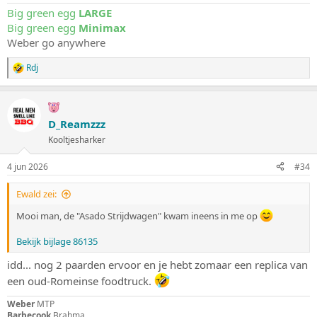
Big green egg
LARGE
Big green egg
Minimax
Weber go anywhere
Rdj
W
a
a
r
d
D_Reamzzz
e
Kooltjesharker
r
i
n
4 jun 2026
#34
g
e
Ewald zei:
n
:
Mooi man, de "Asado Strijdwagen" kwam ineens in me op
Bekijk bijlage 86135
idd... nog 2 paarden ervoor en je hebt zomaar een replica van
een oud-Romeinse foodtruck.
Weber
MTP
Barbecook
Brahma