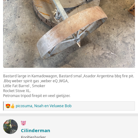
Bastard large in Kamadowagon, Bastard smal ,Asador Argentina bbq fire pit.
.Bbq weber spirit gas ,weber eQ ,WGA,
Little Fat Barrel , Smoker
Rocket Stove XL.
Petromax tripod firepit en veel gietijzer.
picosuma
,
Noah
en
Veluwse Bob
W
a
a
r
d
Cilinderman
e
Kooltjesharker
r