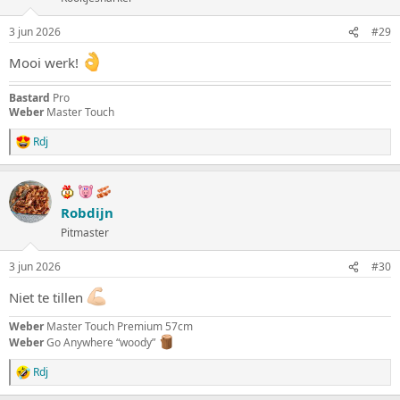
i
n
3 jun 2026
#29
g
e
Mooi werk!
n
:
Bastard
Pro
Weber
Master Touch
Rdj
W
a
a
r
d
Robdijn
e
Pitmaster
r
i
n
3 jun 2026
#30
g
e
Niet te tillen
n
:
Weber
Master Touch Premium 57cm
Weber
Go Anywhere “woody”
Rdj
W
a