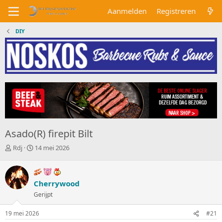
Aanmelden
Registreren
DIY
Asado(R) firepit Bilt
O
S
Rdj
14 mei 2026
n
t
d
a
e
r
r
Cherrywood
t
w
d
Gerijpt
e
a
r
t
19 mei 2026
#21
p
u