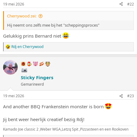
n
19 mei 2026
#22
g
e
Cherrywood zei:
n
:
Hij neemt ons zelfs mee bij het "scheppingsproces"
Gelukkig prins Bernard niet
Rdj
en
Cherrywood
W
a
a
r
d
e
Sticky Fingers
r
i
Gemarineerd
n
g
19 mei 2026
#23
e
n
And another BBQ Frankenstein monster is born
:
Jij bent weer heerlijk creatief bezig Rdj!
Kamado Joe classic 2 ,Weber WGA,Letzq Spit ,Pizzasteen en een Rookoven