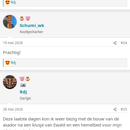
Rdj
W
a
a
r
d
Schumi_wk
e
Kooltjesharker
r
i
n
19 mei 2026
#24
g
e
Prachtig!
n
:
Rdj
W
a
a
r
d
e
Rdj
r
i
Gerijpt
n
g
28 mei 2026
#25
e
n
Deze laatste dagen kon ik weer bezig met de bouw van de
:
asador na een klusje van Ewald en een hemelbed voor mijn