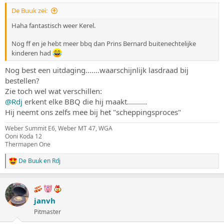
s
m
De Buuk zei:
t
a
Haha fantastisch weer Kerel.
r
t
Nog ff en je hebt meer bbq dan Prins Bernard buitenechtelijke
e
kinderen had
r
Nog best een uitdaging.......waarschijnlijk lasdraad bij
bestellen?
Zie toch wel wat verschillen:
@Rdj
erkent elke BBQ die hij maakt..........
Hij neemt ons zelfs mee bij het "scheppingsproces"
Weber Summit E6, Weber MT 47, WGA
Ooni Koda 12
Thermapen One
De Buuk
en
Rdj
W
a
a
r
d
janvh
e
Pitmaster
r
i