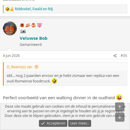
Robkrekel
,
Ewald
en
Rdj
W
a
a
r
d
e
Veluwse Bob
r
i
Gemarineerd
n
g
4 jun 2026
#35
e
n
:
D_Reamzzz zei:
idd... nog 2 paarden ervoor en je hebt zomaar een replica van een
oud-Romeinse foodtruck.
Perfect voorbeeld van een walking dinner in de oudheid
Deze site maakt gebruik van cookies om de inhoud te personaliseren, jouw
Big green egg
LARGE
ervaring aan te passen en om je ingelogd te houden als jij je registreert.
Big green egg
Minimax
Door deze site te blijven gebruiken, stem je in met ons gebruik van cookies.
Weber go anywhere
Accepteren
Leer meer...