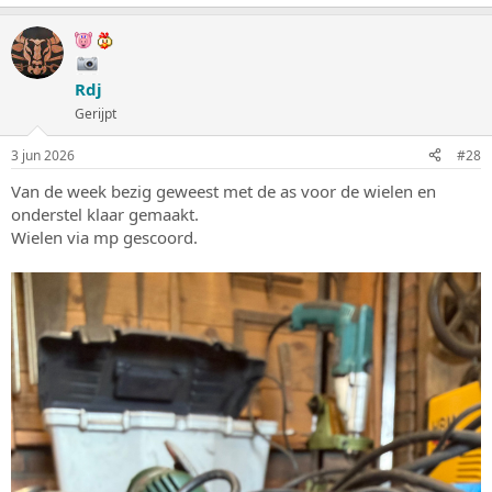
a
a
r
d
e
Rdj
r
i
Gerijpt
n
g
3 jun 2026
#28
e
n
Van de week bezig geweest met de as voor de wielen en
:
onderstel klaar gemaakt.
Wielen via mp gescoord.