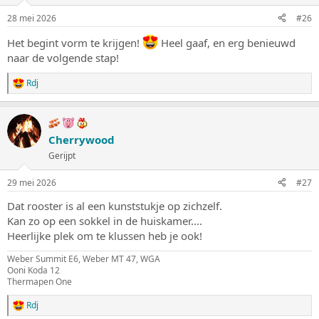
g
28 mei 2026
#26
e
n
Het begint vorm te krijgen!
Heel gaaf, en erg benieuwd
:
naar de volgende stap!
Rdj
W
a
a
r
d
Cherrywood
e
Gerijpt
r
i
n
29 mei 2026
#27
g
e
Dat rooster is al een kunststukje op zichzelf.
n
Kan zo op een sokkel in de huiskamer....
:
Heerlijke plek om te klussen heb je ook!
Weber Summit E6, Weber MT 47, WGA
Ooni Koda 12
Thermapen One
Rdj
W