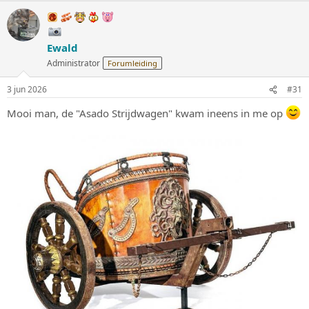
a
r
d
e
Ewald
r
i
Administrator
Forumleiding
n
g
3 jun 2026
#31
e
n
Mooi man, de "Asado Strijdwagen" kwam ineens in me op
: