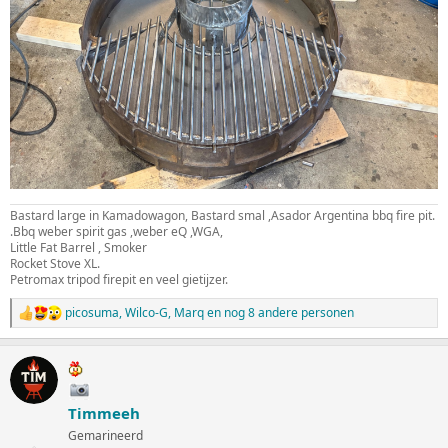
Bastard large in Kamadowagon, Bastard smal ,Asador Argentina bbq fire pit.
.Bbq weber spirit gas ,weber eQ ,WGA,
Little Fat Barrel , Smoker
Rocket Stove XL.
Petromax tripod firepit en veel gietijzer.
picosuma
,
Wilco-G
,
Marq
en nog 8 andere personen
W
a
a
r
d
e
Timmeeh
r
i
Gemarineerd
n