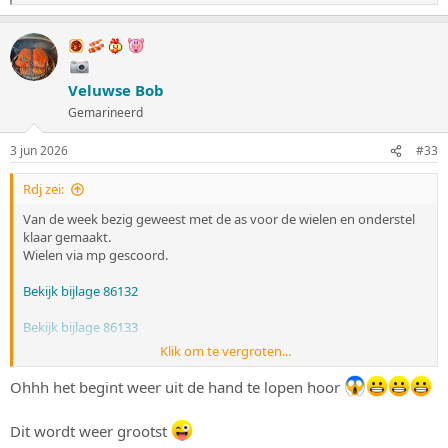
a
a
r
d
e
Veluwse Bob
r
i
Gemarineerd
n
g
3 jun 2026
#33
e
n
:
Rdj zei:
Van de week bezig geweest met de as voor de wielen en onderstel
klaar gemaakt.
Wielen via mp gescoord.
Bekijk bijlage 86132
Bekijk bijlage 86133
Klik om te vergroten...
Bekijk bijlage 86134
Ohhh het begint weer uit de hand te lopen hoor
Dit wordt weer grootst