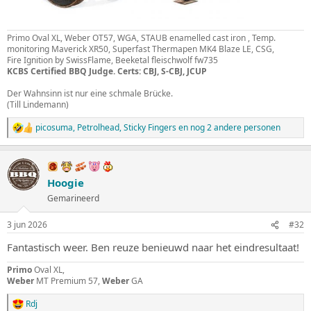
Primo Oval XL, Weber OT57, WGA, STAUB enamelled cast iron , Temp.
monitoring Maverick XR50, Superfast Thermapen MK4 Blaze LE, CSG,
Fire Ignition by SwissFlame, Beeketal fleischwolf fw735
KCBS Certified BBQ Judge. Certs: CBJ, S-CBJ, JCUP
Der Wahnsinn ist nur eine schmale Brücke.
(Till Lindemann)
picosuma
,
Petrolhead
,
Sticky Fingers
en nog 2 andere personen
W
a
a
r
d
Hoogie
e
Gemarineerd
r
i
n
3 jun 2026
#32
g
e
Fantastisch weer. Ben reuze benieuwd naar het eindresultaat!
n
:
Primo
Oval XL,
Weber
MT Premium 57,
Weber
GA
Rdj
W