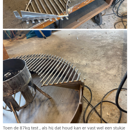
Toen de 87kg test , als hij dat houd kan er vast wel een stukje