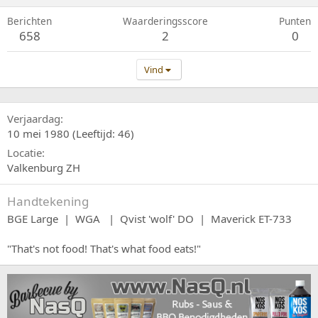
Berichten
Waarderingsscore
Punten
658
2
0
Vind
Verjaardag
10 mei 1980 (Leeftijd: 46)
Locatie
Valkenburg ZH
Handtekening
BGE Large | WGA | Qvist 'wolf' DO | Maverick ET-733
"That's not food! That's what food eats!"