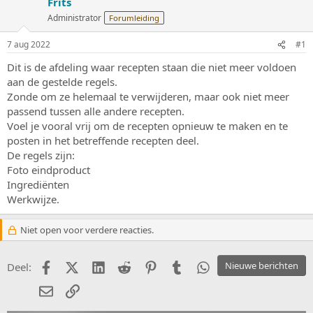
Frits
r
t
p
u
Administrator
Forumleiding
s
m
t
7 aug 2022
#1
a
r
Dit is de afdeling waar recepten staan die niet meer voldoen
t
aan de gestelde regels.
e
Zonde om ze helemaal te verwijderen, maar ook niet meer
r
passend tussen alle andere recepten.
Voel je vooral vrij om de recepten opnieuw te maken en te
posten in het betreffende recepten deel.
De regels zijn:
Foto eindproduct
Ingrediënten
Werkwijze.
Niet open voor verdere reacties.
Facebook
X (Twitter)
LinkedIn
Reddit
Pinterest
Tumblr
WhatsApp
Nieuwe berichten
Deel:
E-mail
koppeling