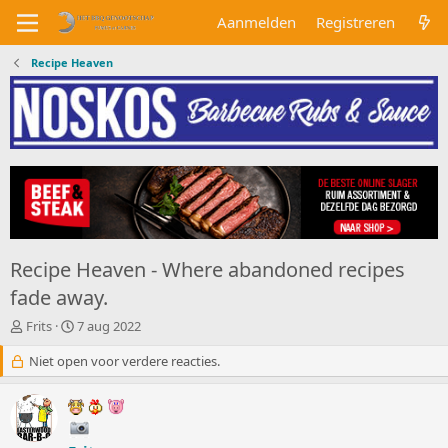
Aanmelden
Registreren
Recipe Heaven
Recipe Heaven - Where abandoned recipes
fade away.
O
S
Frits
7 aug 2022
n
t
d
Niet open voor verdere reacties.
a
e
r
r
t
w
d
e
a