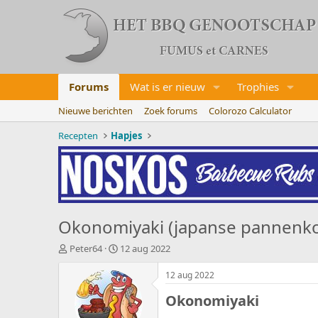
Forums
Wat is er nieuw
Trophies
Nieuwe berichten
Zoek forums
Colorozo Calculator
Recepten
Hapjes
Okonomiyaki (japanse pannenko
O
S
Peter64
12 aug 2022
n
t
d
a
12 aug 2022
e
r
Okonomiyaki​
r
t
w
d