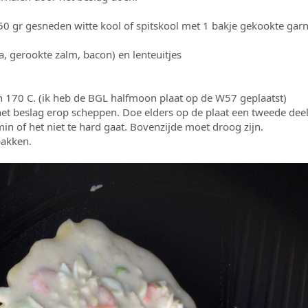
150 gr gesneden witte kool of spitskool met 1 bakje gekookte gar
a, gerookte zalm, bacon) en lenteuitjes
n 170 C. (ik heb de BGL halfmoon plaat op de W57 geplaatst)
 het beslag erop scheppen. Doe elders op de plaat een tweede deel
in of het niet te hard gaat. Bovenzijde moet droog zijn.
bakken.