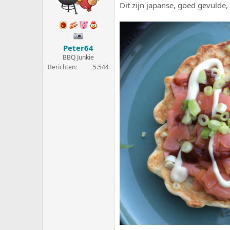
e
a
Dit zijn japanse, goed gevulde,
r
t
p
u
s
m
t
Peter64
a
BBQ Junkie
r
Berichten
5.544
t
e
r