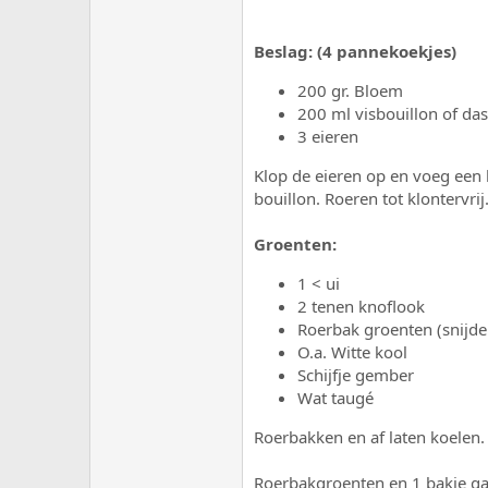
Beslag: (4 pannekoekjes)
200 gr. Bloem
200 ml visbouillon of das
3 eieren
Klop de eieren op en voeg een 
bouillon. Roeren tot klontervrij
Groenten:
1 < ui
2 tenen knoflook
Roerbak groenten (snijd
O.a. Witte kool
Schijfje gember
Wat taugé
Roerbakken en af laten koelen.
Roerbakgroenten en 1 bakje ga