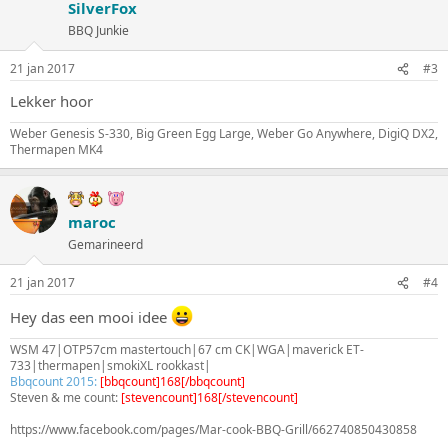
SilverFox
BBQ Junkie
21 jan 2017
#3
Lekker hoor
Weber Genesis S-330, Big Green Egg Large, Weber Go Anywhere, DigiQ DX2,
Thermapen MK4
maroc
Gemarineerd
21 jan 2017
#4
Hey das een mooi idee
WSM 47|OTP57cm mastertouch|67 cm CK|WGA|maverick ET-
733|thermapen|smokiXL rookkast|
Bbqcount 2015:
[bbqcount]168[/bbqcount]
Steven & me count:
[stevencount]168[/stevencount]
https://www.facebook.com/pages/Mar-cook-BBQ-Grill/662740850430858