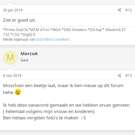
26 jan 2018
#12
Ziet er goed uit.
*Primo Oval XL*WSM 47cm *WGA *DBS Smokers *DO 6qt * Maverick ET
732 *CSG *DigiQ II
Mede eigenaar van
DutchBros.Smokers
MarcoA
M
Gast
6 nov 2018
#13
Misschien een beetje laat, maar ik ben nieuw op dit forum
hehe
Ik heb deze vanavond gemaakt en we hebben ervan genoten
( helemaal volgens mijn vrouw en kinderen)
Ben helaas vergeten foto's te maken :-S