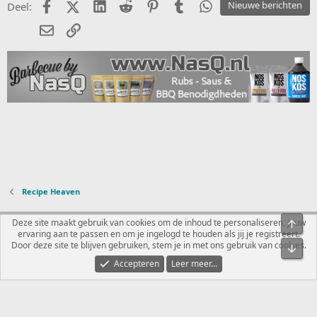
Facebook
X (Twitter)
LinkedIn
Reddit
Pinterest
Tumblr
WhatsApp
Nieuwe berichten
Deel:
E-mail
koppeling
Recipe Heaven
Nederlands
Deze site maakt gebruik van cookies om de inhoud te personaliseren, jouw
Bove
ervaring aan te passen en om je ingelogd te houden als jij je registreert.
Contact
Voorwaarden en regels
Privacybeleid
Help
R
Door deze site te blijven gebruiken, stem je in met ons gebruik van cookies.
Onde
S
S
Accepteren
Leer meer...
®
Community platform by XenForo
© 2010-2026 XenForo Ltd.