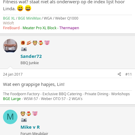
Tja dat is het nadeel van het forum haha!
Fitness wat? staat niet als onderwerp op de index lijst hoor
Heb je al eens het fitness forum opgezocht?
)
Linda.
BGE XL
/
BGE MiniMax
/ WGA / Weber Q1000
Witloft
FireBoard -
Meater Pro XL Block -
Thermapen
Sander72
BBQ Junkie
24 jan 2017
#11
Wat een grappige hapjes, Lin!
The Foodporn Factory - Exclusive BBQ Catering - Private Dining - Workshops
BGE Large
- WSM-57 - Weber OTO 57 - 2 WGA's
M
Mike v R
Forum Meubilair