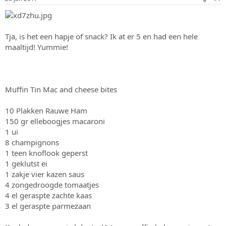
s
m
t
a
r
Tja, is het een hapje of snack? Ik at er 5 en had een hele
t
maaltijd! Yummie!
e
r
Muffin Tin Mac and cheese bites
10 Plakken Rauwe Ham
150 gr elleboogjes macaroni
1 ui
8 champignons
1 teen knoflook geperst
1 geklutst ei
1 zakje vier kazen saus
4 zongedroogde tomaatjes
4 el geraspte zachte kaas
3 el geraspte parmezaan