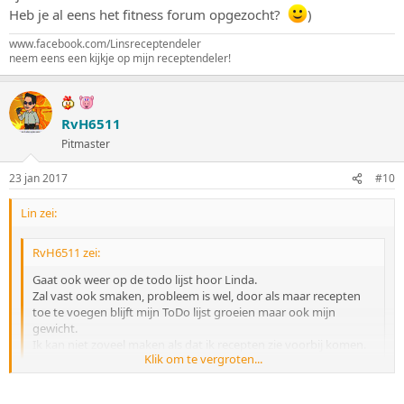
Heb je al eens het fitness forum opgezocht?
)
www.facebook.com/Linsreceptendeler
neem eens een kijkje op mijn receptendeler!
RvH6511
Pitmaster
23 jan 2017
#10
Lin zei:
RvH6511 zei:
Gaat ook weer op de todo lijst hoor Linda.
Zal vast ook smaken, probleem is wel, door als maar recepten
toe te voegen blijft mijn ToDo lijst groeien maar ook mijn
gewicht.
Ik kan niet zoveel maken als dat ik recepten zie voorbij komen.
Klik om te vergroten...
=)) =))
Klik om te vergroten...