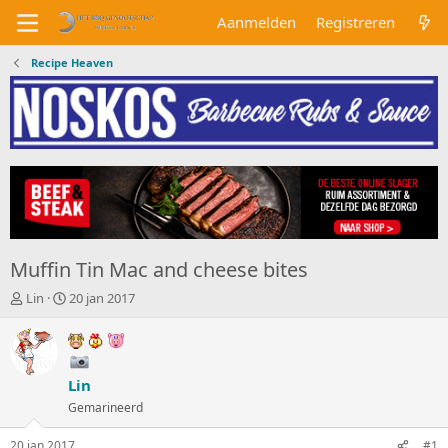
Aanmelden
Registreren
Recipe Heaven
Muffin Tin Mac and cheese bites
O
S
Lin
20 jan 2017
n
t
d
a
e
r
r
t
Lin
w
d
e
a
Gemarineerd
r
t
p
u
20 jan 2017
#1