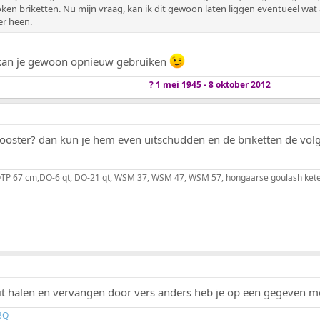
token briketten. Nu mijn vraag, kan ik dit gewoon laten liggen eventueel wa
er heen.
 kan je gewoon opnieuw gebruiken
? 1 mei 1945 - 8 oktober 2012
e rooster? dan kun je hem even uitschudden en de briketten de v
, OTP 67 cm,DO-6 qt, DO-21 qt, WSM 37, WSM 47, WSM 57, hongaarse goulash kete
t halen en vervangen door vers anders heb je op een gegeven mo
BQ