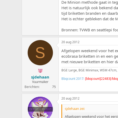
De Minion methode gaat in tegen
Het is natuurlijk ook bekend d
tijd briketten branden en daar
Het is echter gebleken dat de
Bronnen: TVWB en seattlepi fo
20 aug 2012
S
Afgelopen weekend voor het eer
ecobrasa briketten in en een ge
met nieuwe briketten en hier 
BGE Large, BGE Minimax, WSM 47cm, 
sjdehaan
Bbqcount 2017:
[bbqcount]22483[/bbq
Vuurmaker
Berichten
75
20 aug 2012
sjdehaan zei:
Afgelopen weekend voor het eerst 