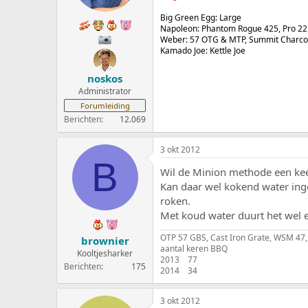
Big Green Egg: Large
Napoleon: Phantom Rogue 425, Pro 22
Weber: 57 OTG & MTP, Summit Charc
Kamado Joe: Kettle Joe
noskos
Administrator
Forumleiding
Berichten
12.069
3 okt 2012
B
Wil de Minion methode een keer
Kan daar wel kokend water ing
roken.
Met koud water duurt het wel e
OTP 57 GBS, Cast Iron Grate, WSM 47
brownier
aantal keren BBQ
Kooltjesharker
2013 77
Berichten
175
2014 34
3 okt 2012