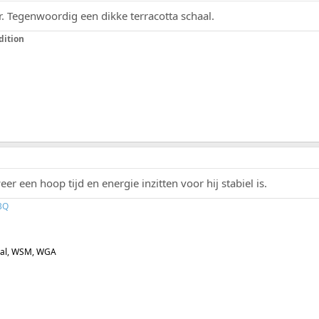
r. Tegenwoordig een dikke terracotta schaal.
dition
r een hoop tijd en energie inzitten voor hij stabiel is.
BQ
oal, WSM, WGA