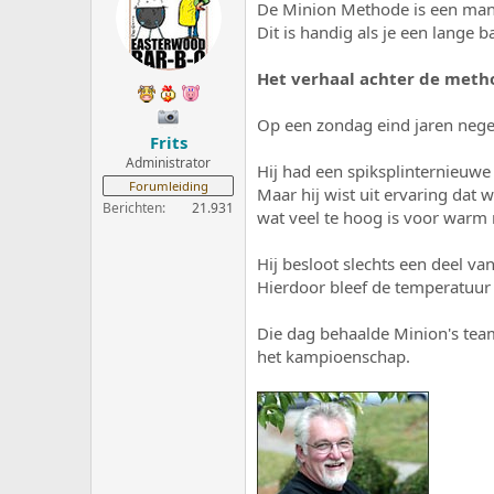
De Minion Methode is een manie
e
a
r
t
Dit is handig als je een lange 
p
u
s
m
Het verhaal achter de meth
t
a
Op een zondag eind jaren nege
r
Frits
t
Administrator
e
Hij had een spiksplinternieu
Forumleiding
r
Maar hij wist uit ervaring da
Berichten
21.931
wat veel te hoog is voor warm 
Hij besloot slechts een deel va
Hierdoor bleef de temperatuur 
Die dag behaalde Minion's tea
het kampioenschap.