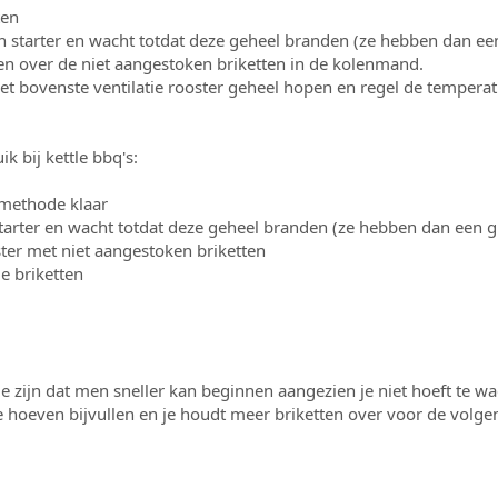
ten
en starter en wacht totdat deze geheel branden (ze hebben dan een 
en over de niet aangestoken briketten in de kolenmand.
 het bovenste ventilatie rooster geheel hopen en regel de tempera
 bij kettle bbq's:
 methode klaar
starter en wacht totdat deze geheel branden (ze hebben dan een gri
ster met niet aangestoken briketten
e briketten
zijn dat men sneller kan beginnen aangezien je niet hoeft te wac
e hoeven bijvullen en je houdt meer briketten over voor de volg