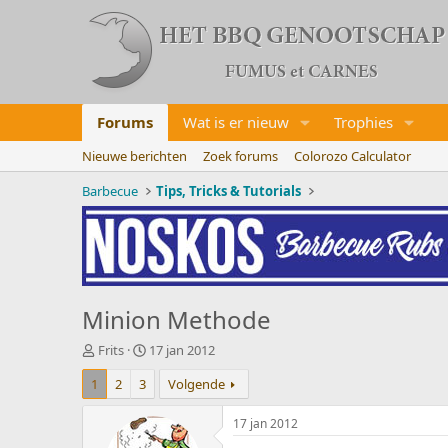
Forums
Wat is er nieuw
Trophies
Nieuwe berichten
Zoek forums
Colorozo Calculator
Barbecue
Tips, Tricks & Tutorials
Minion Methode
O
S
Frits
17 jan 2012
n
t
1
2
3
Volgende
d
a
e
r
r
t
17 jan 2012
w
d