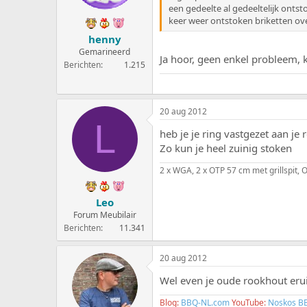
een gedeelte al gedeeltelijk onts
keer weer ontstoken briketten ov
henny
Gemarineerd
Ja hoor, geen enkel probleem,
Berichten
1.215
20 aug 2012
L
heb je je ring vastgezet aan j
Zo kun je heel zuinig stoken
2 x WGA, 2 x OTP 57 cm met grillspit
Leo
Forum Meubilair
Berichten
11.341
20 aug 2012
Wel even je oude rookhout erui
Blog:
BBQ-NL.com
YouTube:
Noskos B