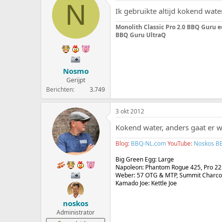
N
Ik gebruikte altijd kokend wate
Monolith Classic Pro 2.0 BBQ Guru e
BBQ Guru UltraQ
Nosmo
Gerijpt
Berichten
3.749
3 okt 2012
Kokend water, anders gaat er wee
Blog:
BBQ-NL.com
YouTube:
Noskos B
Big Green Egg: Large
Napoleon: Phantom Rogue 425, Pro 22
Weber: 57 OTG & MTP, Summit Charc
Kamado Joe: Kettle Joe
noskos
Administrator