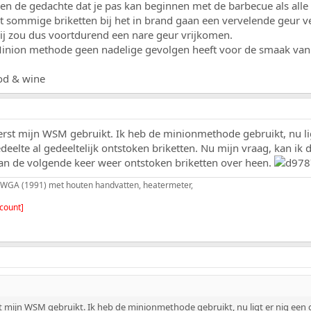
 de gedachte dat je pas kan beginnen met de barbecue als alle br
at sommige briketten bij het in brand gaan een vervelende geur 
bij zou dus voortdurend een nare geur vrijkomen.
 Minion methode geen nadelige gevolgen heeft voor de smaak van 
od & wine
st mijn WSM gebruikt. Ik heb de minionmethode gebruikt, nu lig
deelte al gedeeltelijk ontstoken briketten. Nu mijn vraag, kan ik
dan de volgende keer weer ontstoken briketten over heen.
WGA (1991) met houten handvatten, heatermeter,
count]
mijn WSM gebruikt. Ik heb de minionmethode gebruikt, nu ligt er nig een g