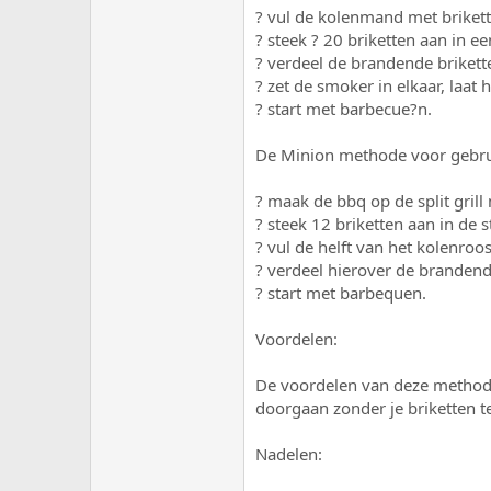
? vul de kolenmand met briket
? steek ? 20 briketten aan in e
? verdeel de brandende brikett
? zet de smoker in elkaar, laat
? start met barbecue?n.
De Minion methode voor gebruik
? maak de bbq op de split grill
? steek 12 briketten aan in de 
? vul de helft van het kolenroo
? verdeel hierover de brandend
? start met barbequen.
Voordelen:
De voordelen van deze methode 
doorgaan zonder je briketten t
Nadelen: