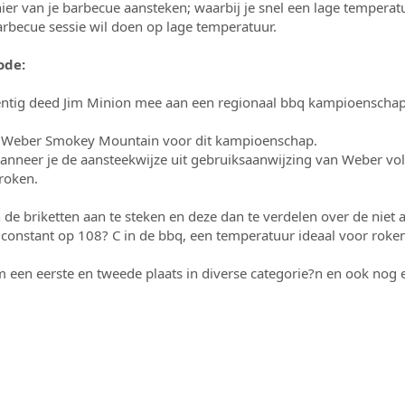
r van je barbecue aansteken; waarbij je snel een lage temperatu
barbecue sessie wil doen op lage temperatuur.
ode:
ntig deed Jim Minion mee aan een regionaal bbq kampioenschap
we Weber Smokey Mountain voor dit kampioenschap.
t wanneer je de aansteekwijze uit gebruiksaanwijzing van Weber 
roken.
n de briketten aan te steken en deze dan te verdelen over de nie
constant op 108? C in de bbq, een temperatuur ideaal voor roken
m een eerste en tweede plaats in diverse categorie?n en ook nog