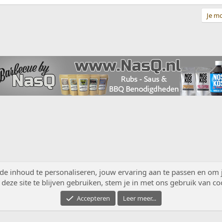
Je mo
ppeling
 inhoud te personaliseren, jouw ervaring aan te passen en om je 
deze site te blijven gebruiken, stem je in met ons gebruik van co
Accepteren
Leer meer...
®
Community platform by XenForo
© 2010-2026 XenForo Ltd.