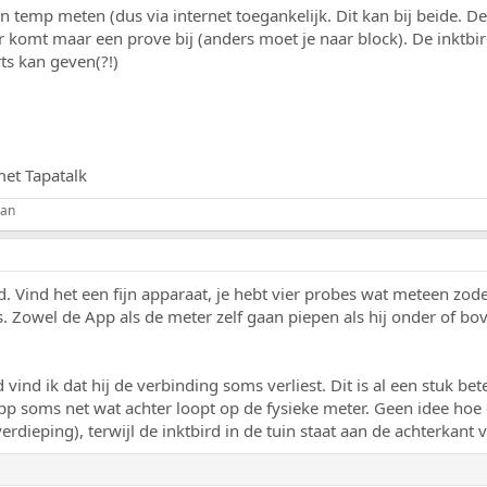
n temp meten (dus via internet toegankelijk. Dit kan bij beide. 
er komt maar een prove bij (anders moet je naar block). De inktbi
rts kan geven(?!)
et Tapatalk
ian
. Vind het een fijn apparaat, je hebt vier probes wat meteen zoden
 Zowel de App als de meter zelf gaan piepen als hij onder of bo
 vind ik dat hij de verbinding soms verliest. Dit is al een stuk be
pp soms net wat achter loopt op de fysieke meter. Geen idee hoe di
erdieping), terwijl de inktbird in de tuin staat aan de achterkant 