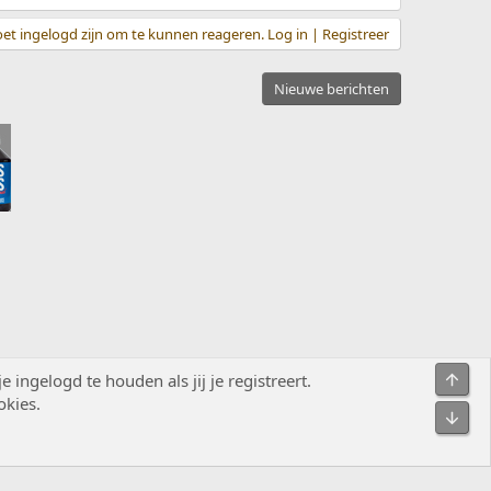
et ingelogd zijn om te kunnen reageren. Log in | Registreer
Nieuwe berichten
Bove
ingelogd te houden als jij je registreert.
okies.
Contact
Voorwaarden en regels
Privacybeleid
Help
R
Onde
S
S