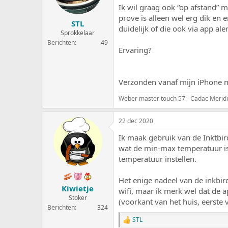
e
a
Ik wil graag ook “op afstand” m
r
t
prove is alleen wel erg dik en 
STL
p
u
duidelijk of die ook via app ale
s
m
Sprokkelaar
t
Berichten
49
Ervaring?
a
r
t
e
Verzonden vanaf mijn iPhone m
r
Weber master touch 57 - Cadac Merid
22 dec 2020
Ik maak gebruik van de Inktbird
wat de min-max temperatuur is.
temperatuur instellen.
Het enige nadeel van de inkbird
Kiwietje
wifi, maar ik merk wel dat de a
Stoker
(voorkant van het huis, eerste v
Berichten
324
STL
W