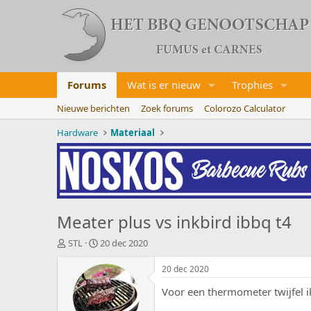
Forums
Wat is er nieuw
Trophies
Nieuwe berichten
Zoek forums
Colorozo Calculator
Hardware
Materiaal
Meater plus vs inkbird ibbq t4
O
S
STL
20 dec 2020
n
t
d
a
20 dec 2020
e
r
Voor een thermometer twijfel ik
r
t
w
d