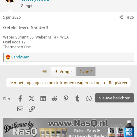
e
Gerijpt
r
i
n
5 jan 2026
#26
g
e
Gefeliciteerd Sander!!
n
:
Weber Summit E6, Weber MT 47, WGA
Ooni Koda 12
Thermapen One
SandyMan
W
a
a
Eerste
Vorige
2 van 2
r
d
Je moet ingelogd zijn om te kunnen reageren. Log in | Registreer
e
r
i
Facebook
X (Twitter)
LinkedIn
Reddit
Pinterest
Tumblr
WhatsApp
Nieuwe berichten
Deel:
n
g
E-mail
koppeling
e
n
: