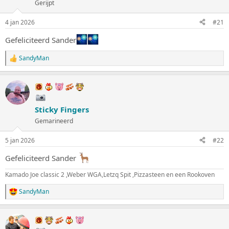
Gerijpt
4 jan 2026
#21
Gefeliciteerd Sander
SandyMan
W
a
a
r
d
e
Sticky Fingers
r
i
Gemarineerd
n
g
5 jan 2026
#22
e
n
Gefeliciteerd Sander
:
Kamado Joe classic 2 ,Weber WGA,Letzq Spit ,Pizzasteen en een Rookoven
SandyMan
W
a
a
r
d