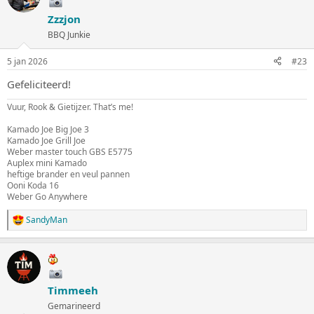
e
Zzzjon
r
i
BBQ Junkie
n
g
5 jan 2026
#23
e
n
Gefeliciteerd!
:
Vuur, Rook & Gietijzer. That’s me!
Kamado Joe Big Joe 3
Kamado Joe Grill Joe
Weber master touch GBS E5775
Auplex mini Kamado
heftige brander en veul pannen
Ooni Koda 16
Weber Go Anywhere
SandyMan
W
a
a
r
d
e
Timmeeh
r
i
Gemarineerd
n