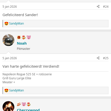
g
5 jan 2026
#24
e
n
Gefeliciteerd Sander!
:
SandyMan
W
a
a
r
d
Noah
e
Pitmaster
r
i
n
5 jan 2026
#25
g
e
Van harte gefeliciteerd! Verdiend!
n
:
Napoleon Rogue 525 SE + rotisserie
Grill Guru Large Elite
Meater +
SandyMan
W
a
a
r
d
Cherrywood