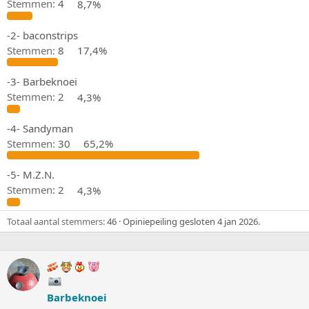
r
t
Stemmen:
4
8,7%
p
u
s
m
-2- baconstrips
t
Stemmen:
8
17,4%
a
r
t
-3- Barbeknoei
e
Stemmen:
2
4,3%
r
-4- Sandyman
Stemmen:
30
65,2%
-5- M.Z.N.
Stemmen:
2
4,3%
Totaal aantal stemmers
46
Opiniepeiling gesloten
4 jan 2026
.
Barbeknoei