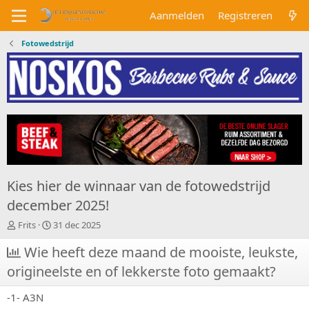
Aanmelden
Registreren
Fotowedstrijd
Kies hier de winnaar van de fotowedstrijd
december 2025!
O
S
Frits
31 dec 2025
n
t
d
Wie heeft deze maand de mooiste, leukste,
a
e
r
origineelste en of lekkerste foto gemaakt?
r
t
w
d
-1- A3N
e
a