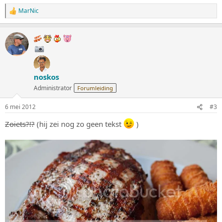
MarNic
W
a
a
r
d
e
r
i
noskos
n
g
Administrator
Forumleiding
e
n
6 mei 2012
#3
:
Zoiets?!?
(hij zei nog zo geen tekst
)