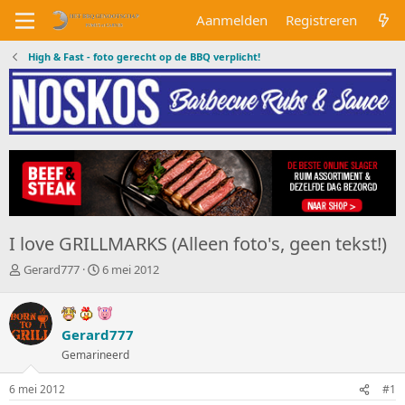
Aanmelden
Registreren
High & Fast - foto gerecht op de BBQ verplicht!
I love GRILLMARKS (Alleen foto's, geen tekst!)
O
S
Gerard777
6 mei 2012
n
t
d
a
e
r
r
Gerard777
t
w
d
Gemarineerd
e
a
r
t
6 mei 2012
#1
p
u