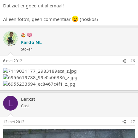
Dat ziet er goed uit allemaal!
Alleen foto's, geen commentaar
(noskos)
Fardo NL
Stoker
6 mei 2012
#6
Lerxst
L
Gast
12 mei 2012
#7