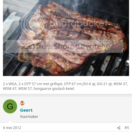
:
2 x WGA, 2 x OTP 57 cm met grillspit, OTP 67 cm,DO-6 qt, DO-21 qt, WSM 37,
WSM 47, WSM 57, hongaarse goulash ketel.
G
Geert
Vuurmaker
6 mei 2012
#5