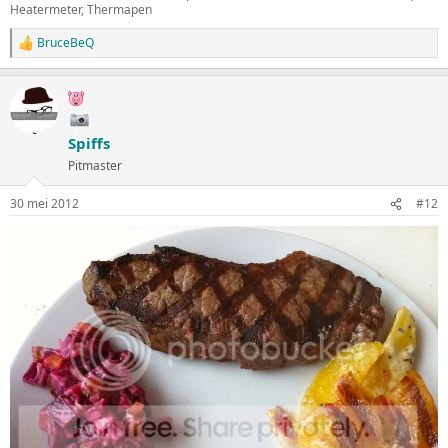
Heatermeter, Thermapen
BruceBeQ
W
a
a
r
d
e
Spiffs
r
i
Pitmaster
n
g
30 mei 2012
#12
e
n
: