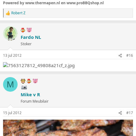
Powered by www.thermapen.nl en www.proBBQshop.nl
Robert Z
W
a
a
r
d
Fardo NL
e
Stoker
r
i
n
13 jul 2012
#16
g
e
n
:
M
Mike v R
Forum Meubilair
15 jul 2012
#17