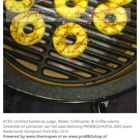
KCBS certified barbecue judge, Weber Grillmaster @ Grilllacademy
Zeewolde en pitmaster van het awardwinning PROBBQSHOP.NL BBQ team -
Nederlands Kampioen Pork Ribs 2014
Powered by www.thermapen.nl en www.proBBQshop.nl