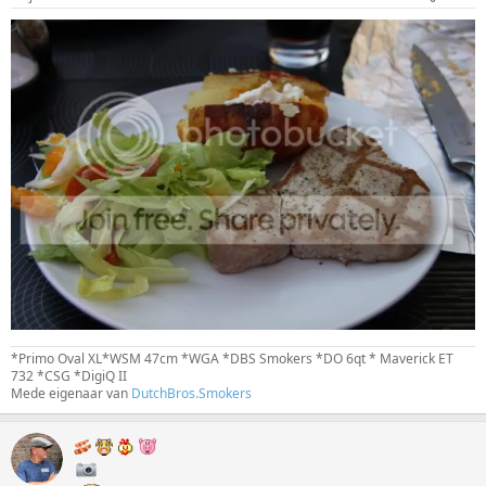
*Primo Oval XL*WSM 47cm *WGA *DBS Smokers *DO 6qt * Maverick ET
732 *CSG *DigiQ II
Mede eigenaar van
DutchBros.Smokers