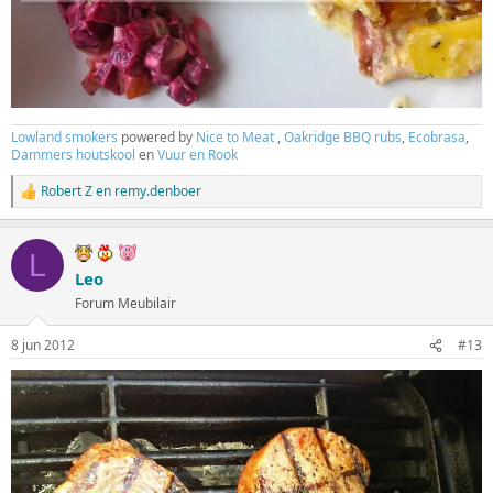
Lowland smokers
powered by
Nice to Meat
,
Oakridge BBQ rubs
,
Ecobrasa
,
Dammers houtskool
en
Vuur en Rook
Robert Z
en
remy.denboer
W
a
a
r
L
d
Leo
e
Forum Meubilair
r
i
n
8 jun 2012
#13
g
e
n
: