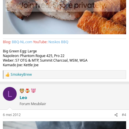
Blog:
BBQ-NL.com
YouTube:
Noskos BBQ
Big Green Egg: Large
Napoleon: Phantom Rogue 425, Pro 22
Weber: 57 OTG & MTP, Summit Charcoal, WSM, WGA
Kamado Joe: Kettle Joe
SmokeyBrew
W
a
a
r
L
d
Leo
e
Forum Meubilair
r
i
n
6 mei 2012
#4
g
e
n