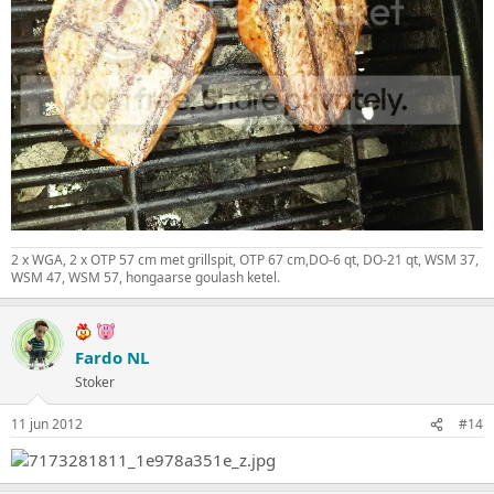
2 x WGA, 2 x OTP 57 cm met grillspit, OTP 67 cm,DO-6 qt, DO-21 qt, WSM 37,
WSM 47, WSM 57, hongaarse goulash ketel.
Fardo NL
Stoker
11 jun 2012
#14