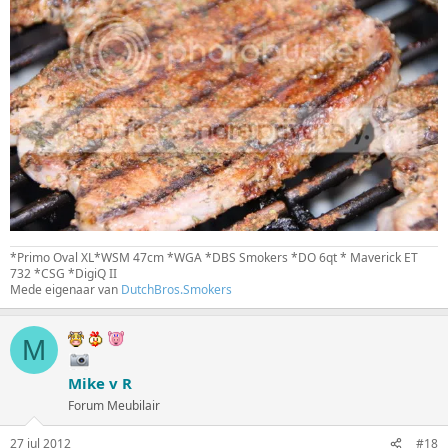
*Primo Oval XL*WSM 47cm *WGA *DBS Smokers *DO 6qt * Maverick ET
732 *CSG *DigiQ II
Mede eigenaar van
DutchBros.Smokers
M
Mike v R
Forum Meubilair
27 jul 2012
#18