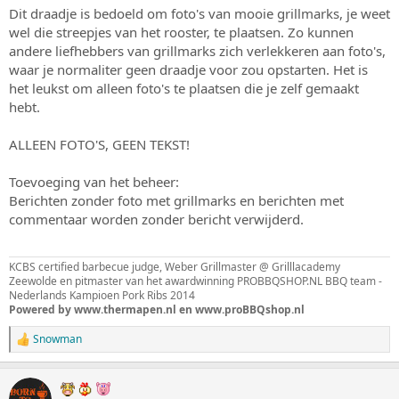
s
m
Dit draadje is bedoeld om foto's van mooie grillmarks, je weet
t
wel die streepjes van het rooster, te plaatsen. Zo kunnen
a
andere liefhebbers van grillmarks zich verlekkeren aan foto's,
r
waar je normaliter geen draadje voor zou opstarten. Het is
t
het leukst om alleen foto's te plaatsen die je zelf gemaakt
e
hebt.
r
ALLEEN FOTO'S, GEEN TEKST!
Toevoeging van het beheer:
Berichten zonder foto met grillmarks en berichten met
commentaar worden zonder bericht verwijderd.
KCBS certified barbecue judge, Weber Grillmaster @ Grilllacademy
Zeewolde en pitmaster van het awardwinning PROBBQSHOP.NL BBQ team -
Nederlands Kampioen Pork Ribs 2014
Powered by www.thermapen.nl en www.proBBQshop.nl
Snowman
W
a
a
r