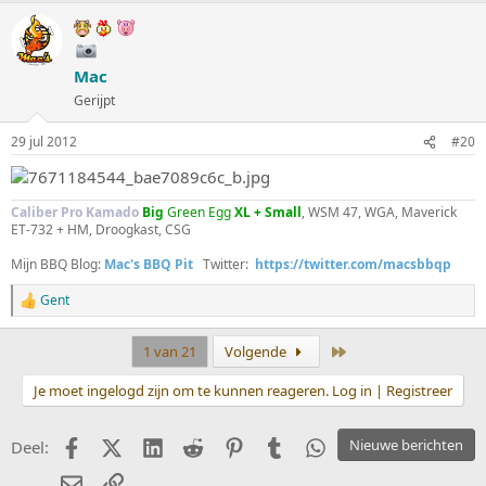
Mac
Gerijpt
29 jul 2012
#20
Caliber Pro Kamado
Big
Green Egg
XL + Small
, WSM 47, WGA, Maverick
ET-732 + HM, Droogkast, CSG
Mijn BBQ Blog:
Mac's BBQ Pit
Twitter:
https://twitter.com/macsbbqp
Gent
W
a
a
Laatste
1 van 21
Volgende
r
d
Je moet ingelogd zijn om te kunnen reageren. Log in | Registreer
e
r
i
Facebook
X (Twitter)
LinkedIn
Reddit
Pinterest
Tumblr
WhatsApp
Nieuwe berichten
Deel:
n
g
E-mail
koppeling
e