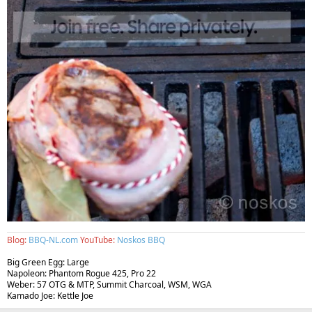
Blog:
BBQ-NL.com
YouTube:
Noskos BBQ
Big Green Egg: Large
Napoleon: Phantom Rogue 425, Pro 22
Weber: 57 OTG & MTP, Summit Charcoal, WSM, WGA
Kamado Joe: Kettle Joe