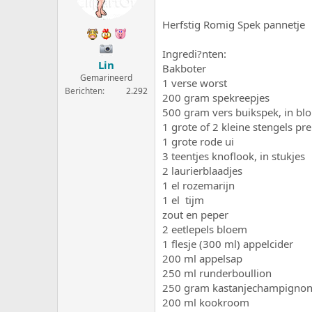
e
a
r
t
Herfstig Romig Spek pannetje
p
u
s
m
Ingredi?nten:
t
Lin
Bakboter
a
Gemarineerd
r
1 verse worst
Berichten
2.292
t
200 gram spekreepjes
e
500 gram vers buikspek, in blo
r
1 grote of 2 kleine stengels pr
1 grote rode ui
3 teentjes knoflook, in stukjes
2 laurierblaadjes
1 el rozemarijn
1 el tijm
zout en peper
2 eetlepels bloem
1 flesje (300 ml) appelcider
200 ml appelsap
250 ml runderboullion
250 gram kastanjechampignons
200 ml kookroom