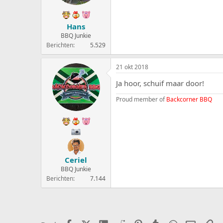
Hans
BBQ Junkie
Berichten
5.529
21 okt 2018
Ja hoor, schuif maar door!
Proud member of
Backcorner BBQ
Ceriel
BBQ Junkie
Berichten
7.144