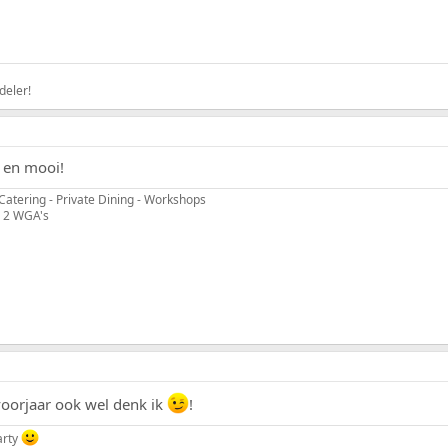
deler!
ig en mooi!
Catering - Private Dining - Workshops
 2 WGA's
t voorjaar ook wel denk ik
!
arty