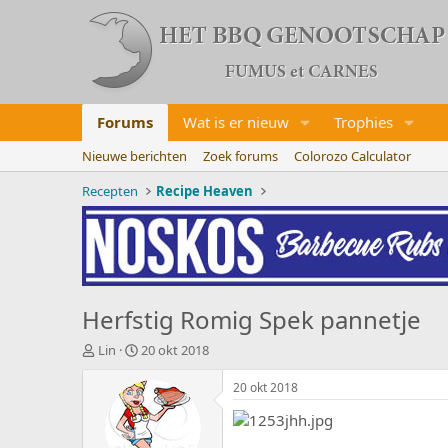
Forums
Wat is er nieuw
Trophies
Nieuwe berichten
Zoek forums
Colorozo Calculator
Recepten
Recipe Heaven
Herfstig Romig Spek pannetje
O
S
Lin
20 okt 2018
n
t
d
a
20 okt 2018
e
r
r
t
w
d