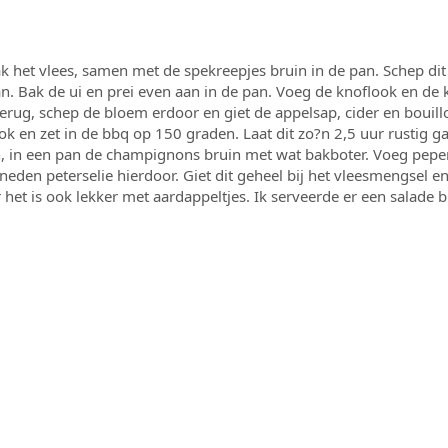
ak het vlees, samen met de spekreepjes bruin in de pan. Schep di
n. Bak de ui en prei even aan in de pan. Voeg de knoflook en de k
terug, schep de bloem erdoor en giet de appelsap, cider en bouill
ook en zet in de bbq op 150 graden. Laat dit zo?n 2,5 uur rustig 
n, in een pan de champignons bruin met wat bakboter. Voeg peper
neden peterselie hierdoor. Giet dit geheel bij het vleesmengsel e
 het is ook lekker met aardappeltjes. Ik serveerde er een salade bi