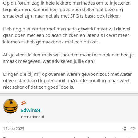
Op dit forum zag ik hele lekkere marinades om te injecteren
s
m
tegenkomen. Kan me heel goed voorstellen dat deze erg
t
a
smaakvol zijn maar net als met SPG is basic ook lekker.
r
t
Heb nog niet eerder met marinade gewerkt maar wil dit wel
e
gaan doen met een colacan chicken en later als ik wat meer
r
kilometers heb gemaakt ook met een brisket.
Als je vlees lekker mals wilt houden maar toch ook een beetje
smaak meegeven, wat adviseren jullie dan?
Dingen die bij mij opkwamen waren gewoon zout met water
of een standaard kippenbouillon/runderbouillon maar weet
niet zeker of dat een goed idee is.
Edwin84
Gemarineerd
15 aug 2023
#2