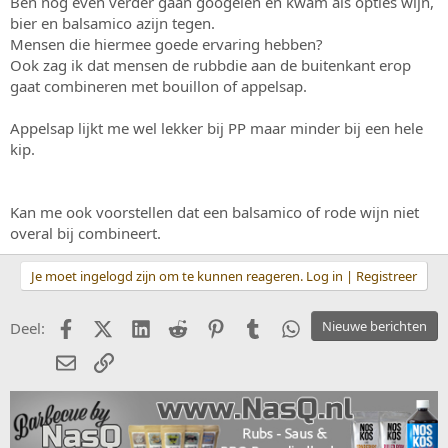
Ben nog even verder gaan googelen en kwam als opties wijn,
bier en balsamico azijn tegen.
Mensen die hiermee goede ervaring hebben?
Ook zag ik dat mensen de rubbdie aan de buitenkant erop
gaat combineren met bouillon of appelsap.
Appelsap lijkt me wel lekker bij PP maar minder bij een hele
kip.
Kan me ook voorstellen dat een balsamico of rode wijn niet
overal bij combineert.
Je moet ingelogd zijn om te kunnen reageren. Log in | Registreer
Facebook
X (Twitter)
LinkedIn
Reddit
Pinterest
Tumblr
WhatsApp
Nieuwe berichten
Deel:
E-mail
koppeling