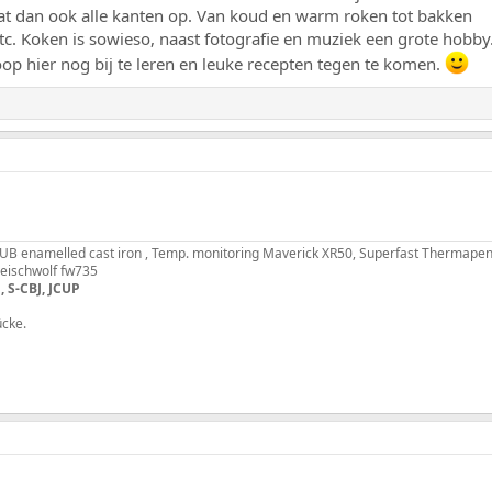
at dan ook alle kanten op. Van koud en warm roken tot bakken
tc. Koken is sowieso, naast fotografie en muziek een grote hobby
oop hier nog bij te leren en leuke recepten tegen te komen.
B enamelled cast iron , Temp. monitoring Maverick XR50, Superfast Thermapen
fleischwolf fw735
, S-CBJ, JCUP
ücke.