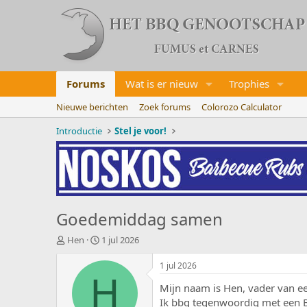
Forums
Wat is er nieuw
Trophies
Nieuwe berichten
Zoek forums
Colorozo Calculator
Introductie
Stel je voor!
Goedemiddag samen
O
S
Hen
1 jul 2026
n
t
d
a
1 jul 2026
e
r
H
Mijn naam is Hen, vader van e
r
t
w
d
Ik bbq tegenwoordig met een B