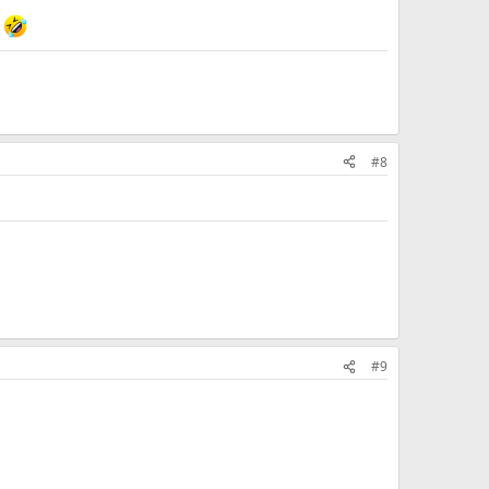
e
#8
#9