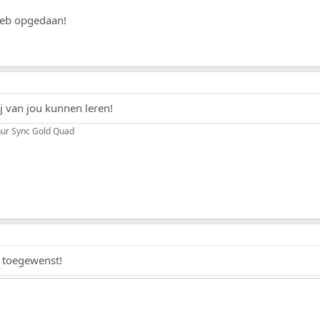
 heb opgedaan!
 van jou kunnen leren!
ur Sync Gold Quad
e toegewenst!