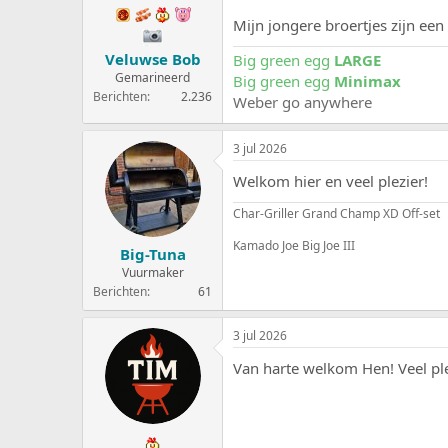
Mijn jongere broertjes zijn een
Veluwse Bob
Big green egg
LARGE
Gemarineerd
Big green egg
Minimax
Berichten
2.236
Weber go anywhere
3 jul 2026
Welkom hier en veel plezier!
Char-Griller Grand Champ XD Off-set
Kamado Joe Big Joe III
Big-Tuna
Vuurmaker
Berichten
61
3 jul 2026
Van harte welkom Hen! Veel ple