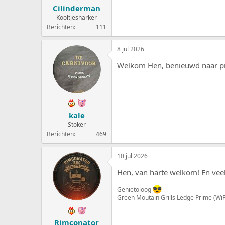
Cilinderman
Kooltjesharker
Berichten
111
8 jul 2026
Welkom Hen, benieuwd naar pro
kale
Stoker
Berichten
469
10 jul 2026
Hen, van harte welkom! En veel
Genietoloog
Green Moutain Grills Ledge Prime (W
Rimconator