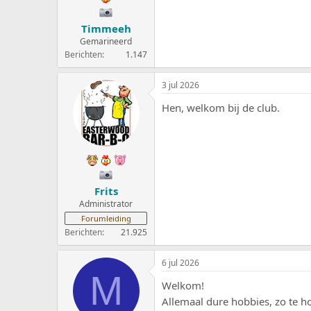
Timmeeh
Gemarineerd
Berichten
1.147
3 jul 2026
Hen, welkom bij de club.
Frits
Administrator
Forumleiding
Berichten
21.925
6 jul 2026
M
Welkom!
Allemaal dure hobbies, zo te 