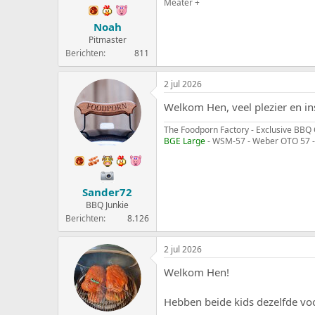
Meater +
Noah
Pitmaster
Berichten
811
2 jul 2026
Welkom Hen, veel plezier en ins
The Foodporn Factory - Exclusive BBQ 
BGE Large
- WSM-57 - Weber OTO 57 -
Sander72
BBQ Junkie
Berichten
8.126
2 jul 2026
Welkom Hen!
Hebben beide kids dezelfde voor