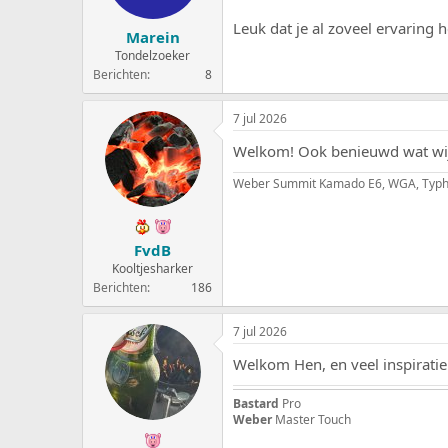
Leuk dat je al zoveel ervaring
Marein
Tondelzoeker
Berichten
8
7 jul 2026
Welkom! Ook benieuwd wat wij
Weber Summit Kamado E6, WGA, Typh
FvdB
Kooltjesharker
Berichten
186
7 jul 2026
Welkom Hen, en veel inspirati
Bastard
Pro
Weber
Master Touch