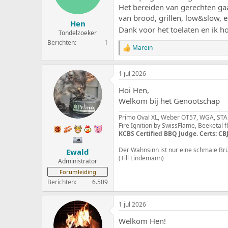
e
a
Het bereiden van gerechten ga
r
t
van brood, grillen, low&slow, e
Hen
p
u
Dank voor het toelaten en ik h
s
m
Tondelzoeker
t
Berichten
1
Marein
a
W
a
r
a
t
1 jul 2026
r
e
d
r
Hoi Hen,
e
r
Welkom bij het Genootschap
i
n
Primo Oval XL, Weber OT57, WGA, STAU
g
Fire Ignition by SwissFlame, Beeketal 
e
KCBS Certified BBQ Judge. Certs: CBJ
n
:
Der Wahnsinn ist nur eine schmale Br
Ewald
(Till Lindemann)
Administrator
Forumleiding
Berichten
6.509
1 jul 2026
Welkom Hen!