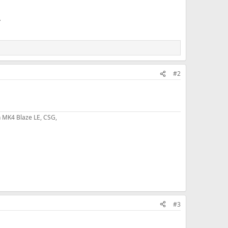
.
#2
 MK4 Blaze LE, CSG,
#3