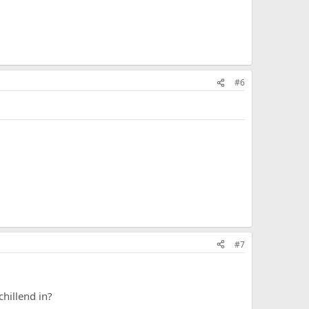
#6
#7
chillend in?