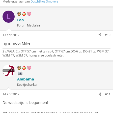
Mede eigenaar van
DutchBros.Smokers
L
Leo
Forum Meubilair
13 apr 2012
#10
hij is mooi Mike
2 x WGA, 2 x OTP 57 cm met grillspit, OTP 67 cm,DO-6 qt, DO-21 qt, WSM 37,
WSM 47, WSM 57, hongaarse goulash ketel.
Alabama
Kooltjesharker
14 apr 2012
#11
De wedstrijd is begonnen!
@Nosmo, dit is wat ik bedoelde. Ziet er zekker goed uit.