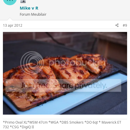
Mike v R
Forum Meubilair
13 apr 2012
#9
*Primo Oval XL*WSM 47cm *WGA *DBS Smokers *DO 6qt * Maverick ET
732 *CSG *DigiQ II