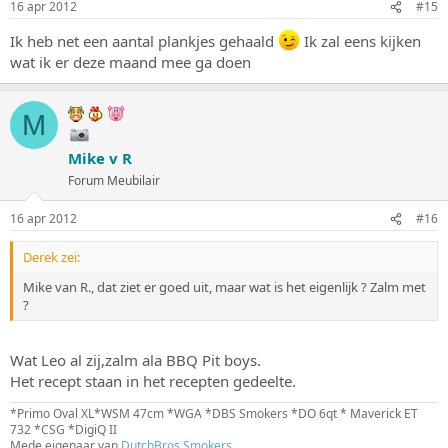
16 apr 2012
#15
Ik heb net een aantal plankjes gehaald
Ik zal eens kijken
wat ik er deze maand mee ga doen
M
Mike v R
Forum Meubilair
16 apr 2012
#16
Derek zei:
Mike van R., dat ziet er goed uit, maar wat is het eigenlijk ? Zalm met
?
Wat Leo al zij,zalm ala BBQ Pit boys.
Het recept staan in het recepten gedeelte.
*Primo Oval XL*WSM 47cm *WGA *DBS Smokers *DO 6qt * Maverick ET
732 *CSG *DigiQ II
Mede eigenaar van
DutchBros.Smokers