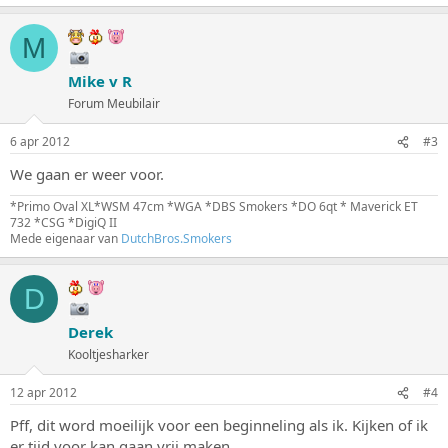
M
Mike v R
Forum Meubilair
6 apr 2012
#3
We gaan er weer voor.
*Primo Oval XL*WSM 47cm *WGA *DBS Smokers *DO 6qt * Maverick ET
732 *CSG *DigiQ II
Mede eigenaar van
DutchBros.Smokers
D
Derek
Kooltjesharker
12 apr 2012
#4
Pff, dit word moeilijk voor een beginneling als ik. Kijken of ik
er tijd voor kan gaan vrij maken.