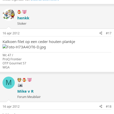
henkk
Stoker
16 apr 2012
#17
Kalkoen filet op een ceder houten plankje
Wc 47 /
ProQ Frontier
OTP Gourmet 57
WGA
M
Mike v R
Forum Meubilair
16 apr 2012
#18