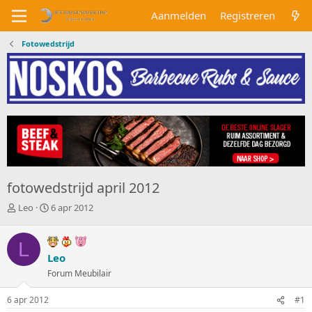
Aanmelden
Registreren
Fotowedstrijd
fotowedstrijd april 2012
O
S
Leo
6 apr 2012
n
t
d
a
L
e
r
r
Leo
t
w
d
Forum Meubilair
e
a
r
t
6 apr 2012
#1
p
u