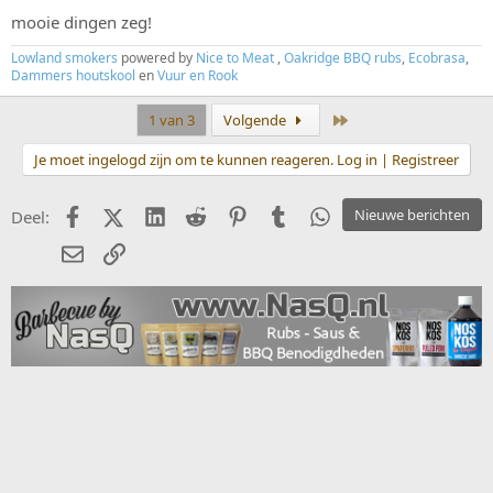
mooie dingen zeg!
Lowland smokers
powered by
Nice to Meat
,
Oakridge BBQ rubs
,
Ecobrasa
,
Dammers houtskool
en
Vuur en Rook
Laatste
1 van 3
Volgende
Je moet ingelogd zijn om te kunnen reageren. Log in | Registreer
Facebook
X (Twitter)
LinkedIn
Reddit
Pinterest
Tumblr
WhatsApp
Nieuwe berichten
Deel:
E-mail
koppeling