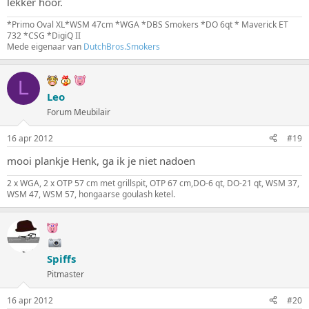
lekker hoor.
*Primo Oval XL*WSM 47cm *WGA *DBS Smokers *DO 6qt * Maverick ET
732 *CSG *DigiQ II
Mede eigenaar van
DutchBros.Smokers
L
Leo
Forum Meubilair
16 apr 2012
#19
mooi plankje Henk, ga ik je niet nadoen
2 x WGA, 2 x OTP 57 cm met grillspit, OTP 67 cm,DO-6 qt, DO-21 qt, WSM 37,
WSM 47, WSM 57, hongaarse goulash ketel.
Spiffs
Pitmaster
16 apr 2012
#20