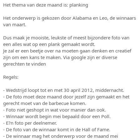
s
m
Het thema van deze maand is: planking
t
a
Het onderwerp is gekozen door Alabama en Leo, de winnaars
r
van maart.
t
e
Dus maak je mooiste, leukste of meest bijzondere foto van
r
een alles wat op een plank gemaakt wordt.
Je zal er een beetje over na moeten gaan denken en creatief
zijn om een kans te maken. Via google zijn er diverse
gerechten te vinden
Regels:
- Wedstrijd loopt tot en met 30 april 2012, middernacht.
- De foto moet deze maand door jezelf zijn gemaakt en het
gerecht moet van de barbecue komen.
- Foto niet geshopt in wat voor manier dan ook.
- Winnaar wordt begin mei bepaald door een Poll.
- E?n foto per deelnemer.
- De foto van de winnaar komt in de Hall of Fame.
- De winnaar mag het onderwerp voor de maand mei