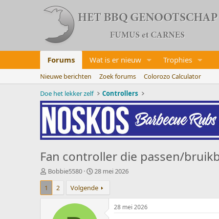
Forums
Wat is er nieuw
Trophies
Nieuwe berichten
Zoek forums
Colorozo Calculator
Doe het lekker zelf
Controllers
Fan controller die passen/brui
O
S
Bobbie5580
28 mei 2026
n
t
1
2
Volgende
d
a
e
r
r
t
28 mei 2026
w
d