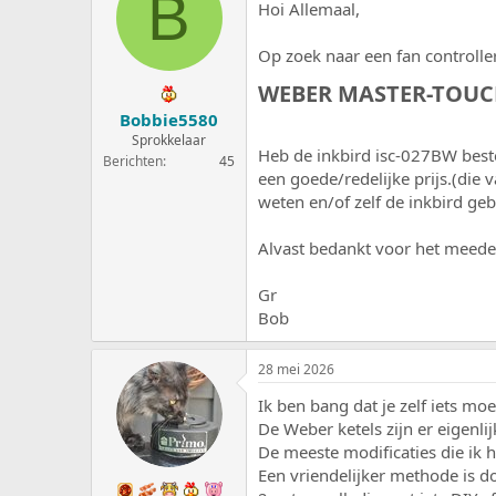
B
Hoi Allemaal,
e
a
r
t
p
u
Op zoek naar een fan controller
s
m
WEBER MASTER-TOUCH 
t
a
Bobbie5580
r
Sprokkelaar
t
Heb de inkbird isc-027BW bestel
Berichten
45
e
een goede/redelijke prijs.(die 
r
weten en/of zelf de inkbird ge
Alvast bedankt voor het meed
Gr
Bob
28 mei 2026
Ik ben bang dat je zelf iets mo
De Weber ketels zijn er eigenl
De meeste modificaties die ik 
Een vriendelijker methode is d