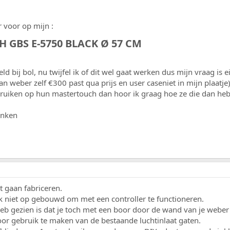
 voor op mijn :
GBS E-5750 BLACK Ø 57 CM​
d bij bol, nu twijfel ik of dit wel gaat werken dus mijn vraag is e
van weber zelf €300 past qua prijs en user caseniet in mijn plaat
bruiken op hun mastertouch dan hoor ik graag hoe ze die dan heb
enken
et gaan fabriceren.
ijk niet op gebouwd om met een controller te functioneren.
heb gezien is dat je toch met een boor door de wand van je webe
oor gebruik te maken van de bestaande luchtinlaat gaten.