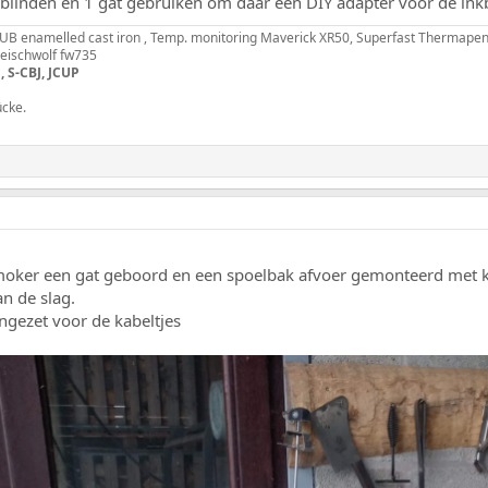
afblinden en 1 gat gebruiken om daar een DIY adapter voor de ink
B enamelled cast iron , Temp. monitoring Maverick XR50, Superfast Thermapen
fleischwolf fw735
, S-CBJ, JCUP
ücke.
smoker een gat geboord en een spoelbak afvoer gemonteerd met 
n de slag.
ngezet voor de kabeltjes