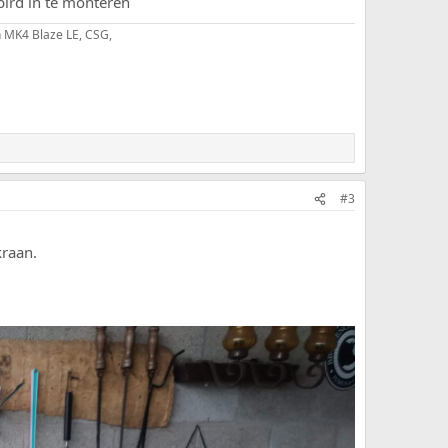
bird in te monteren
 MK4 Blaze LE, CSG,
#3
kraan.