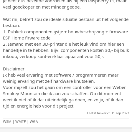
Je hebt dus dezelfde voordelen als bij een Raspberry Pi, maar
veel goedkoper en met minder gedoe.
Wat mij betreft zou de ideale situatie bestaan uit het volgende
bestaan:
1. Publiek componentenlijstje + bouwbeschrijving + firmware
ESP Home firware code.
2. Iemand met een 3D-printer die het leuk vind om hier een
handeltje in te hebben. Bijv: componenten kosten 30,- bij bulk
inkoop, verkoop kant-en-klaar apparaat voor 50,-.
Disclaimer:
Ik heb veel ervaring met software / programmeren maar
weinig ervaring met zelf hardware knutselen.
Voor mijzelf zou het gaan om een controller voor een Weber
Smokey Mountain die ik aan zou schaffen. Op dit moment
weet ik niet of ik dat uiteindelijk ga doen, en zo ja, of ik dan
tijd en energie heb voor dit project.
Laatst bewerkt:
11 sep 2023
WSM | WMTP | WGA