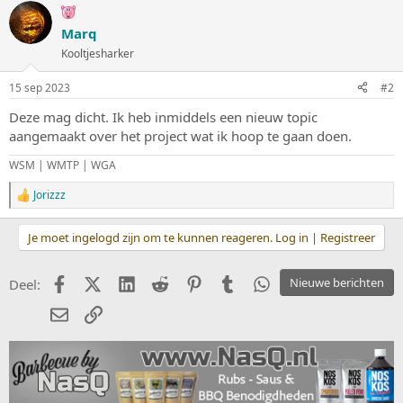
Marq
Kooltjesharker
15 sep 2023
#2
Deze mag dicht. Ik heb inmiddels een nieuw topic
aangemaakt over het project wat ik hoop te gaan doen.
WSM | WMTP | WGA
Jorizzz
W
a
a
Je moet ingelogd zijn om te kunnen reageren. Log in | Registreer
r
d
e
Facebook
X (Twitter)
LinkedIn
Reddit
Pinterest
Tumblr
WhatsApp
Nieuwe berichten
Deel:
r
i
E-mail
koppeling
n
g
e
n
: