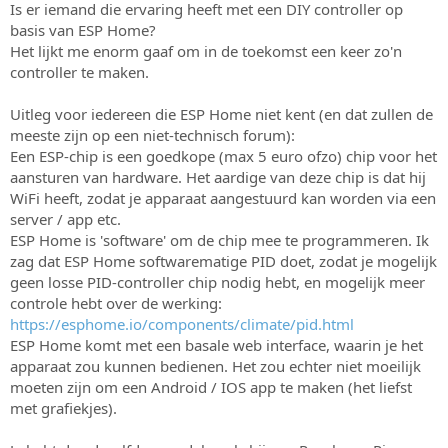
Is er iemand die ervaring heeft met een DIY controller op
s
m
basis van ESP Home?
t
a
Het lijkt me enorm gaaf om in de toekomst een keer zo'n
r
controller te maken.
t
e
Uitleg voor iedereen die ESP Home niet kent (en dat zullen de
r
meeste zijn op een niet-technisch forum):
Een ESP-chip is een goedkope (max 5 euro ofzo) chip voor het
aansturen van hardware. Het aardige van deze chip is dat hij
WiFi heeft, zodat je apparaat aangestuurd kan worden via een
server / app etc.
ESP Home is 'software' om de chip mee te programmeren. Ik
zag dat ESP Home softwarematige PID doet, zodat je mogelijk
geen losse PID-controller chip nodig hebt, en mogelijk meer
controle hebt over de werking:
https://esphome.io/components/climate/pid.html
ESP Home komt met een basale web interface, waarin je het
apparaat zou kunnen bedienen. Het zou echter niet moeilijk
moeten zijn om een Android / IOS app te maken (het liefst
met grafiekjes).