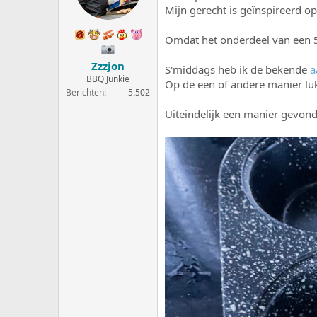
e
a
Mijn gerecht is geïnspireerd o
r
t
p
u
Omdat het onderdeel van een 5 
s
m
t
Zzzjon
S'middags heb ik de bekende
a
a
BBQ Junkie
r
Op de een of andere manier lukt
Berichten
5.502
t
e
Uiteindelijk een manier gevon
r