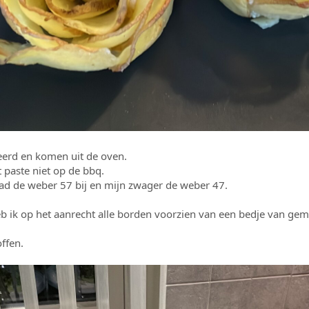
eerd en komen uit de oven.
t paste niet op de bbq.
had de weber 57 bij en mijn zwager de weber 47.
 ik op het aanrecht alle borden voorzien van een bedje van gemeng
ffen.