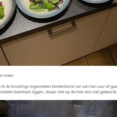
en meer.
ik de kruislings ingesneden Eendenborst ver van het vuur af ga
esneden beenham liggen. (Maar niet op de foto dus niet gebeurd)