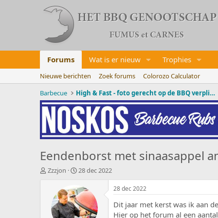
Forums
Wat is er nieuw
Trophies
Nieuwe berichten
Zoek forums
Colorozo Calculator
Barbecue
High & Fast - foto gerecht op de BBQ verplicht!
Eendenborst met sinaasappel a
O
S
Zzzjon
28 dec 2022
n
t
d
a
28 dec 2022
e
r
Dit jaar met kerst was ik aan d
r
t
w
d
Hier op het forum al een aanta