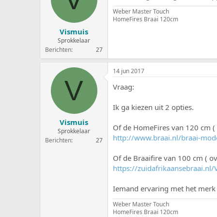
Weber Master Touch
HomeFires Braai 120cm
Vismuis
Sprokkelaar
Berichten
27
14 jun 2017
V
Vraag:
Ik ga kiezen uit 2 opties.
Vismuis
Of de HomeFires van 120 cm ( di
Sprokkelaar
http://www.braai.nl/braai-mod
Berichten
27
Of de Braaifire van 100 cm ( ove
https://zuidafrikaansebraai.nl/
Iemand ervaring met het merk 
Weber Master Touch
HomeFires Braai 120cm