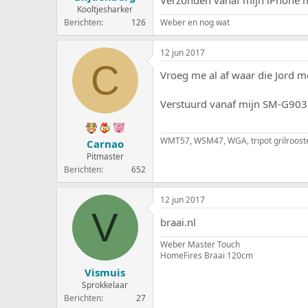
Verzonden vanaf mijn iPhone m
Kooltjesharker
Berichten
126
Weber en nog wat
12 jun 2017
C
Vroeg me al af waar die Jord 
Verstuurd vanaf mijn SM-G903
WMT57, WSM47, WGA, tripot grilroost
Carnao
Pitmaster
Berichten
652
12 jun 2017
V
braai.nl
Weber Master Touch
HomeFires Braai 120cm
Vismuis
Sprokkelaar
Berichten
27