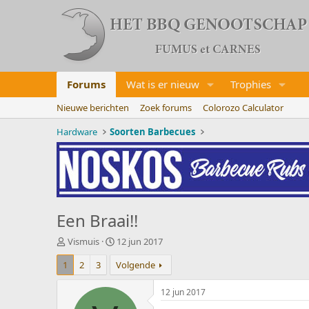
Forums
Wat is er nieuw
Trophies
Nieuwe berichten
Zoek forums
Colorozo Calculator
Hardware
Soorten Barbecues
Een Braai!!
O
S
Vismuis
12 jun 2017
n
t
1
2
3
Volgende
d
a
e
r
r
t
12 jun 2017
w
d