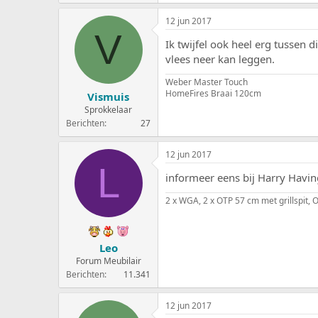
12 jun 2017
V
Ik twijfel ook heel erg tussen
vlees neer kan leggen.
Weber Master Touch
HomeFires Braai 120cm
Vismuis
Sprokkelaar
Berichten
27
12 jun 2017
L
informeer eens bij Harry Havin
2 x WGA, 2 x OTP 57 cm met grillspit
Leo
Forum Meubilair
Berichten
11.341
12 jun 2017