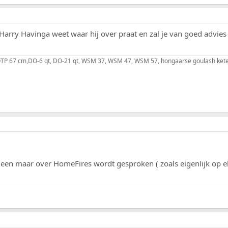
 Harry Havinga weet waar hij over praat en zal je van goed advies
, OTP 67 cm,DO-6 qt, DO-21 qt, WSM 37, WSM 47, WSM 57, hongaarse goulash kete
 alleen maar over HomeFires wordt gesproken ( zoals eigenlijk op 