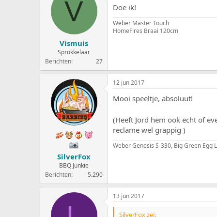
V
Doe ik!
Weber Master Touch
HomeFires Braai 120cm
Vismuis
Sprokkelaar
Berichten
27
12 jun 2017
Mooi speeltje, absoluut!
(Heeft Jord hem ook echt of eve
reclame wel grappig )
Weber Genesis S-330, Big Green Egg
SilverFox
BBQ Junkie
Berichten
5.290
13 jun 2017
L
SilverFox zei: