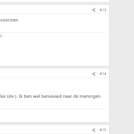
#13
 voorzien
l.
#14
elke site ). Ik ben wel benieuwd naar de meningen
#15