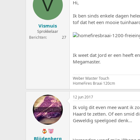
V
Hi,
e
a
r
t
p
u
Ik ben sinds enkele dagen hel
s
m
tof dat het een mooie tuinhaard
Vismuis
t
a
Sprokkelaar
r
Berichten
27
t
e
r
Ik weet dat Jord er een heeft 
Megamaster.
Weber Master Touch
HomeFires Braai 120cm
12 jun 2017
Ik volg dit even mee want ik z
Haard te zetten. Of een smid di
Geweldig speelgoed denk...
Blijdenberg