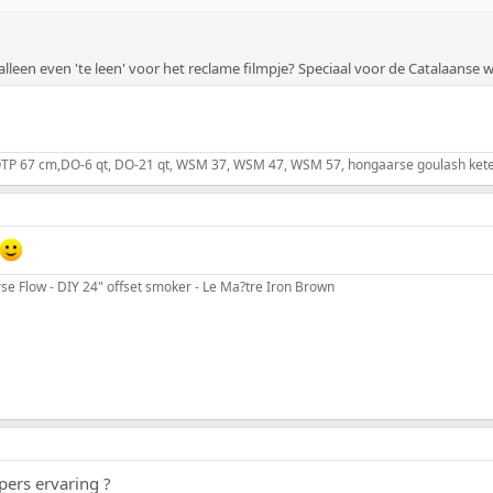
alleen even 'te leen' voor het reclame filmpje? Speciaal voor de Catalaanse 
, OTP 67 cm,DO-6 qt, DO-21 qt, WSM 37, WSM 47, WSM 57, hongaarse goulash kete
se Flow - DIY 24" offset smoker - Le Ma?tre Iron Brown
ers ervaring ?