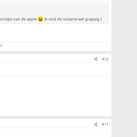
worstjes van de appie
ik vind de reclame wel grappig )
l.
#10
#11