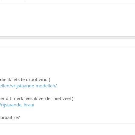
e ik iets te groot vind )
ellen/vrijstaande-modellen/
r dit merk lees ik verder niet veel )
Vrijstaande_braai
braaifire?