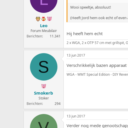
Mooi speeltje, absoluut!
(Heeft Jord hem ook echt of even 
Leo
Forum Meubilair
Hij heeft hem echt
Berichten
11.341
2 x WGA, 2 x OTP 57 cm met grillspit
13 jun 2017
S
Verschrikkelijk bazen apparaat
WGA - WMT Special Edition - DIY Rever
Smokerb
Stoker
Berichten
294
13 jun 2017
V
Verder nog mede genootschapp