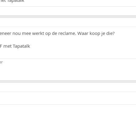
et Tapatalk
meneer nou mee werkt op de reclame. Waar koop je die?
F met Tapatalk
er