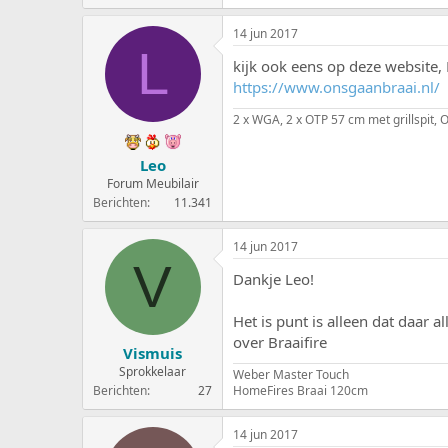
14 jun 2017
L
kijk ook eens op deze website,
https://www.onsgaanbraai.nl/
2 x WGA, 2 x OTP 57 cm met grillspit
Leo
Forum Meubilair
Berichten
11.341
14 jun 2017
V
Dankje Leo!
Het is punt is alleen dat daar
over Braaifire
Vismuis
Sprokkelaar
Weber Master Touch
Berichten
27
HomeFires Braai 120cm
14 jun 2017