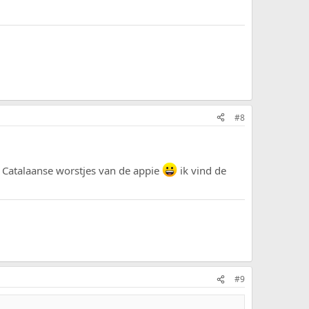
#8
de Catalaanse worstjes van de appie
ik vind de
#9