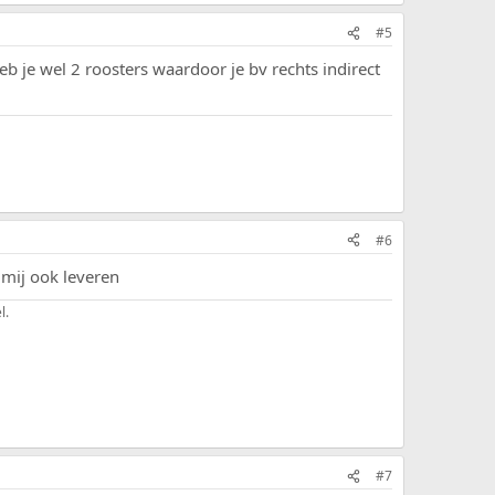
#5
b je wel 2 roosters waardoor je bv rechts indirect
#6
 mij ook leveren
l.
#7