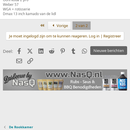
Weber 57
WGA + rotisserie
Dmax 13 inch kamado van de lidl
Eerste
Vorige
2 van 2
Je moet ingelogd zijn om te kunnen reageren. Log in | Registreer
Facebook
X (Twitter)
LinkedIn
Reddit
Pinterest
Tumblr
WhatsApp
Nieuwe berichten
Deel:
E-mail
koppeling
De Rookkamer