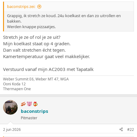
s
m
baconstrips zei:
t
a
Grappig, ik stretch ze koud. 24u koelkast en dan zo uitrollen en
r
bakken.
t
Werden knappe pizzaatjes.
e
r
Stretch je ze of rol je ze uit?
Mijn koelkast staat op 4 graden.
Dan valt stretchen écht tegen.
Kamertemperatuur gaat veel makkelijker.
Verstuurd vanaf mijn AC2003 met Tapatalk
Weber Summit E6, Weber MT 47, WGA
Ooni Koda 12
Thermapen One
baconstrips
Pitmaster
2 jun 2026
#22