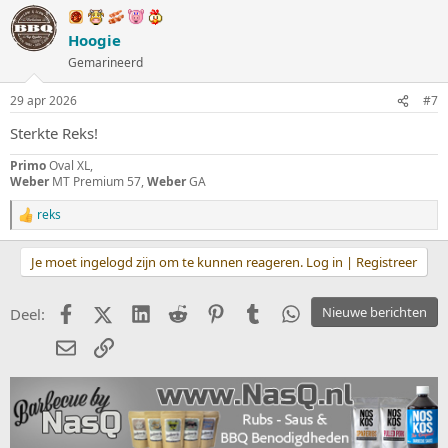
r
d
Hoogie
e
Gemarineerd
r
i
n
29 apr 2026
#7
g
e
Sterkte Reks!
n
:
Primo
Oval XL,
Weber
MT Premium 57,
Weber
GA
reks
W
a
a
Je moet ingelogd zijn om te kunnen reageren. Log in | Registreer
r
d
e
Facebook
X (Twitter)
LinkedIn
Reddit
Pinterest
Tumblr
WhatsApp
Nieuwe berichten
Deel:
r
i
E-mail
koppeling
n
g
e
n
: