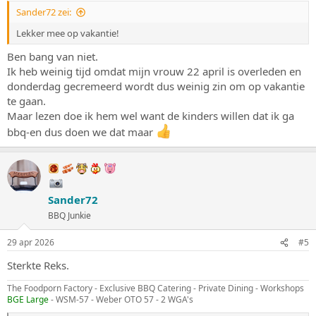
g
Sander72 zei:
e
n
Lekker mee op vakantie!
:
Ben bang van niet.
Ik heb weinig tijd omdat mijn vrouw 22 april is overleden en
donderdag gecremeerd wordt dus weinig zin om op vakantie
te gaan.
Maar lezen doe ik hem wel want de kinders willen dat ik ga
bbq-en dus doen we dat maar
Sander72
BBQ Junkie
29 apr 2026
#5
Sterkte Reks.
The Foodporn Factory - Exclusive BBQ Catering - Private Dining - Workshops
BGE Large
- WSM-57 - Weber OTO 57 - 2 WGA's