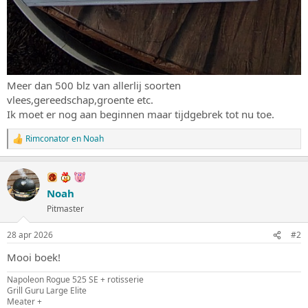
Meer dan 500 blz van allerlij soorten
vlees,gereedschap,groente etc.
Ik moet er nog aan beginnen maar tijdgebrek tot nu toe.
Rimconator
en
Noah
W
a
a
r
d
Noah
e
Pitmaster
r
i
n
28 apr 2026
#2
g
e
Mooi boek!
n
:
Napoleon Rogue 525 SE + rotisserie
Grill Guru Large Elite
Meater +