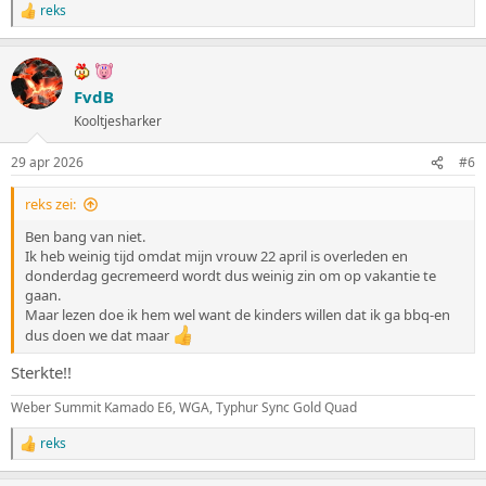
reks
W
a
a
r
d
FvdB
e
Kooltjesharker
r
i
n
29 apr 2026
#6
g
e
reks zei:
n
:
Ben bang van niet.
Ik heb weinig tijd omdat mijn vrouw 22 april is overleden en
donderdag gecremeerd wordt dus weinig zin om op vakantie te
gaan.
Maar lezen doe ik hem wel want de kinders willen dat ik ga bbq-en
dus doen we dat maar
Sterkte!!
Weber Summit Kamado E6, WGA, Typhur Sync Gold Quad
reks
W
a
a