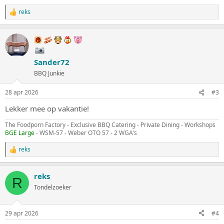
reks
W
a
a
r
d
e
Sander72
r
i
BBQ Junkie
n
g
28 apr 2026
#3
e
n
Lekker mee op vakantie!
:
The Foodporn Factory - Exclusive BBQ Catering - Private Dining - Workshops
BGE Large
- WSM-57 - Weber OTO 57 - 2 WGA's
reks
W
a
a
reks
r
R
d
Tondelzoeker
e
r
i
29 apr 2026
#4
n