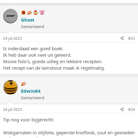
a
a
r
d
Ghost
e
Gemarineerd
r
i
n
24 jul 2023
#23
g
e
Is inderdaad een goed boek.
n
Ik heb daar ook veel uit geleerd.
:
Mooie foto's, goede uitleg en lekkere recepten.
Het recept van de lamsbout maak ik regelmatig.
Edwin84
Gemarineerd
24 jul 2023
#24
Tip nog voor bijgerecht:
Wokgarnalen in olijfolie, geperste knoflook, zout en gesneden