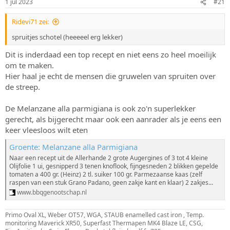
1 jul 2023
#21
s
m
t
Ridevi71 zei:
a
r
spruitjes schotel (heeeeel erg lekker)
t
e
Dit is inderdaad een top recept en niet eens zo heel moeilijk
r
om te maken.
Hier haal je echt de mensen die gruwelen van spruiten over
de streep.
De Melanzane alla parmigiana is ook zo'n superlekker
gerecht, als bijgerecht maar ook een aanrader als je eens een
keer vleesloos wilt eten
Groente: Melanzane alla Parmigiana
Naar een recept uit de Allerhande 2 grote Augergines of 3 tot 4 kleine
Olijfolie 1 ui, gesnipperd 3 tenen knoflook, fijngesneden 2 blikken gepelde
tomaten a 400 gr. (Heinz) 2 tl. suiker 100 gr. Parmezaanse kaas (zelf
raspen van een stuk Grano Padano, geen zakje kant en klaar) 2 zakjes...
www.bbqgenootschap.nl
Primo Oval XL, Weber OT57, WGA, STAUB enamelled cast iron , Temp.
monitoring Maverick XR50, Superfast Thermapen MK4 Blaze LE, CSG,