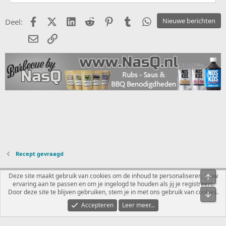
Facebook
X (Twitter)
LinkedIn
Reddit
Pinterest
Tumblr
WhatsApp
Nieuwe berichten
Deel:
E-mail
koppeling
Recept gevraagd
Nederlands
Deze site maakt gebruik van cookies om de inhoud te personaliseren, jouw
Bove
ervaring aan te passen en om je ingelogd te houden als jij je registreert.
Contact
Voorwaarden en regels
Privacybeleid
Help
R
Door deze site te blijven gebruiken, stem je in met ons gebruik van cookies.
Onde
S
S
Accepteren
Leer meer...
®
Community platform by XenForo
© 2010-2026 XenForo Ltd.