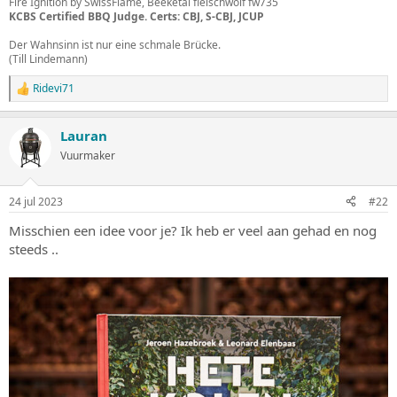
Fire Ignition by SwissFlame, Beeketal fleischwolf fw735
KCBS Certified BBQ Judge. Certs: CBJ, S-CBJ, JCUP
Der Wahnsinn ist nur eine schmale Brücke.
(Till Lindemann)
Ridevi71
W
a
a
Lauran
r
d
Vuurmaker
e
r
i
24 jul 2023
#22
n
g
Misschien een idee voor je? Ik heb er veel aan gehad en nog
e
steeds ..
n
: