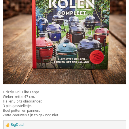
Grizzly Grill Elite Large.
Weber kettle 47 cm.
Haller 3 pits oliebrander.
3 pits gasstelletje.
Boel potten en pannen.
Zotte Zeeuwen zijn zo gek nog niet.
BigDutch
W