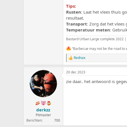
Tips:
Rusten
: Laat het vlees thuis 
resultaat.
Transport
: Zorg dat het vlees
Temperatuur meten
: Gebrui
Bastard Urban Large complete 2022 |
“Barbecue may not be the road to wo
Rednax
W
a
a
20 dec 2023
r
d
zie daar.. het antwoord is gege
e
r
i
n
g
e
derkzz
n
:
Pitmaster
Berichten
700