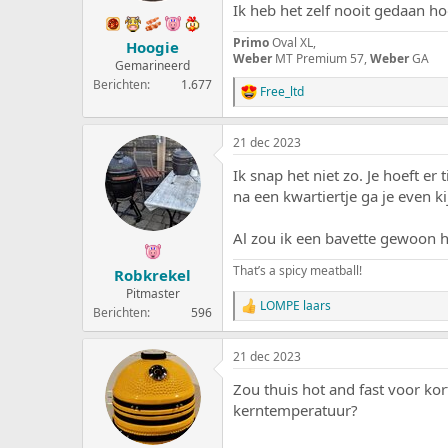
Ik heb het zelf nooit gedaan h
g
e
Primo
Oval XL,
Hoogie
n
Weber
MT Premium 57,
Weber
GA
:
Gemarineerd
Berichten
1.677
Free_ltd
W
a
a
21 dec 2023
r
d
Ik snap het niet zo. Je hoeft e
e
r
na een kwartiertje ga je even k
i
n
Al zou ik een bavette gewoon h
g
e
That’s a spicy meatball!
Robkrekel
n
:
Pitmaster
LOMPE laars
W
Berichten
596
a
a
21 dec 2023
r
d
Zou thuis hot and fast voor ko
e
r
kerntemperatuur?
i
n