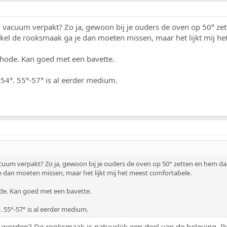
ij vacuum verpakt? Zo ja, gewoon bij je ouders de oven op 50° z
kel de rooksmaak ga je dan moeten missen, maar het lijkt mij he
hode. Kan goed met een bavette.
54°. 55°-57° is al eerder medium.
vacuum verpakt? Zo ja, gewoon bij je ouders de oven op 50° zetten en hem 
je dan moeten missen, maar het lijkt mij het meest comfortabele.
de. Kan goed met een bavette.
. 55°-57° is al eerder medium.
r worden? De rooksmaak is natuurlijk een deel van de beleving. Ik