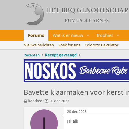
Forums
Wat is er nieuw
Trophies
Nieuwe berichten
Zoek forums
Colorozo Calculator
Recepten
Recept gevraagd
Bavette klaarmaken voor kerst i
O
S
iMarkee
20 dec 2023
n
t
d
a
20 dec 2023
e
r
I
Hi all!
r
t
w
d