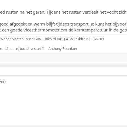
goed rusten na het garen. Tijdens het rusten verdeelt het vocht zi
 goed afgedekt en warm blijft tijdens transport. Je kunt het bijv
k een goede vleesthermometer om de kerntemperatuur in de gat
 Weber Master-Touch GBS | Inkbird IBBQ-4T & Inkbird ISC-027BW
rld peace, but it's a start.” — Anthony Bourdain
ven