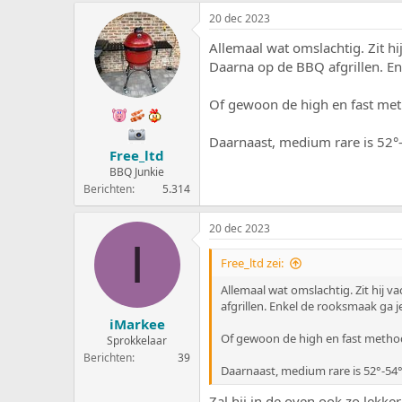
20 dec 2023
Allemaal wat omslachtig. Zit h
Daarna op de BBQ afgrillen. En
Of gewoon de high en fast met
Daarnaast, medium rare is 52°-
Free_ltd
BBQ Junkie
Berichten
5.314
20 dec 2023
I
Free_ltd zei:
Allemaal wat omslachtig. Zit hij 
afgrillen. Enkel de rooksmaak ga 
iMarkee
Of gewoon de high en fast metho
Sprokkelaar
Berichten
39
Daarnaast, medium rare is 52°-54°
Zal hij in de oven ook zo lekke