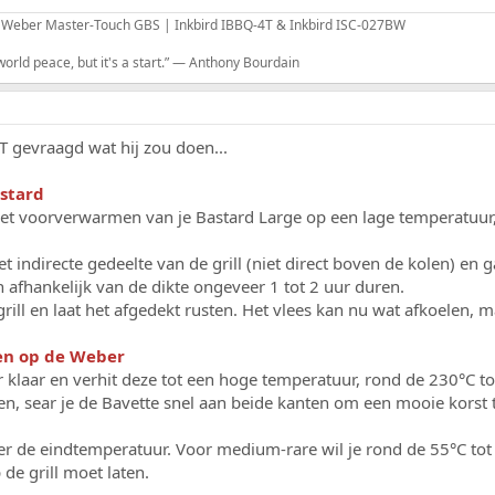
 Weber Master-Touch GBS | Inkbird IBBQ-4T & Inkbird ISC-027BW
rld peace, but it's a start.” — Anthony Bourdain
 gevraagd wat hij zou doen...
astard
et voorverwarmen van je Bastard Large op een lage temperatuur, 
et indirecte gedeelte van de grill (niet direct boven de kolen) en
 afhankelijk van de dikte ongeveer 1 tot 2 uur duren.
 grill en laat het afgedekt rusten. Het vlees kan nu wat afkoelen, 
en op de Weber
r klaar en verhit deze tot een hoge temperatuur, rond de 230°C to
eten, sear je de Bavette snel aan beide kanten om een mooie korst
er de eindtemperatuur. Voor medium-rare wil je rond de 55°C tot 57
p de grill moet laten.