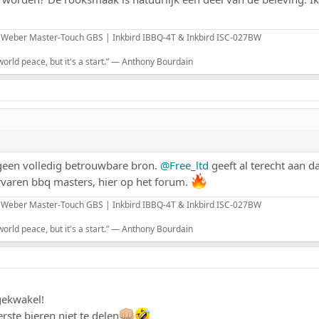
 Weber Master-Touch GBS | Inkbird IBBQ-4T & Inkbird ISC-027BW
rld peace, but it's a start.” — Anthony Bourdain
k geen volledig betrouwbare bron.
@Free_ltd
geeft al terecht aan d
rvaren bbq masters, hier op het forum.
 Weber Master-Touch GBS | Inkbird IBBQ-4T & Inkbird ISC-027BW
rld peace, but it's a start.” — Anthony Bourdain
gekwakel!
rste bieren niet te delen