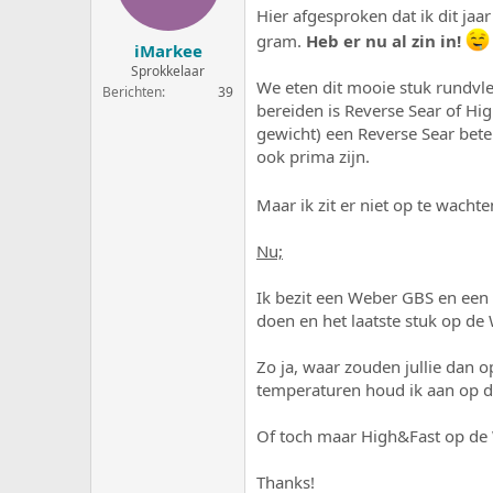
e
a
Hier afgesproken dat ik dit jaa
r
t
gram.
Heb er nu al zin in!
iMarkee
p
u
s
m
Sprokkelaar
We eten dit mooie stuk rundvle
t
Berichten
39
a
bereiden is Reverse Sear of High
r
gewicht) een Reverse Sear bete
t
ook prima zijn.
e
r
Maar ik zit er niet op te wachte
Nu;
Ik bezit een Weber GBS en een 
doen en het laatste stuk op de
Zo ja, waar zouden jullie dan o
temperaturen houd ik aan op d
Of toch maar High&Fast op de 
Thanks!