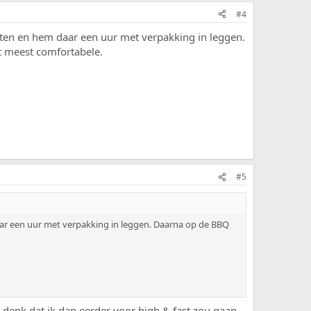
#4
etten en hem daar een uur met verpakking in leggen.
t meest comfortabele.
#5
daar een uur met verpakking in leggen. Daarna op de BBQ
 denk dat ik dan eerder voor high & fast zou gaan.