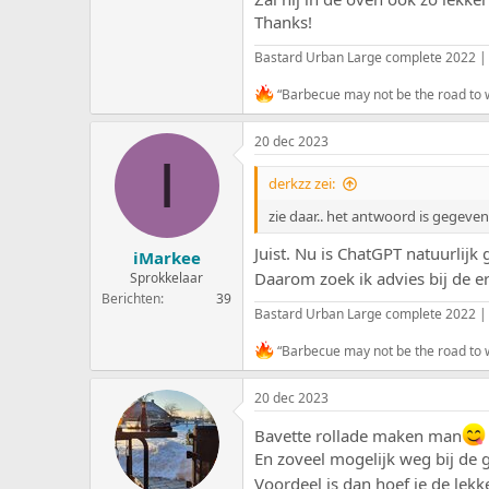
Thanks!
Bastard Urban Large complete 2022 |
“Barbecue may not be the road to wo
20 dec 2023
I
derkzz zei:
zie daar.. het antwoord is gegeven
Juist. Nu is ChatGPT natuurlij
iMarkee
Daarom zoek ik advies bij de e
Sprokkelaar
Berichten
39
Bastard Urban Large complete 2022 |
“Barbecue may not be the road to wo
20 dec 2023
Bavette rollade maken man
En zoveel mogelijk weg bij de 
Voordeel is dan hoef je de lekke