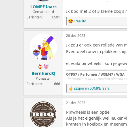
LOMPE laars
Ik bbq met 2 of 3 kleine bbq's m
Gemarineerd
Berichten
1.591
Free_ltd
W
a
a
20 dec 2023
r
d
Ik zou er ook een rollade van 
e
r
Eventueel rauw in plakken snij
i
n
et voilà pinwheels ! kun je gew
g
e
BernhardQ
n
OTP57 / Performer
/ WSM47 / WGA
:
Pitmaster
Thermapen MK4 / Gietijzeren plancha / 
Berichten
666
Zzzjon
en
LOMPE laars
W
a
a
21 dec 2023
r
d
Pinwheels is een optie.
e
r
Als je het eigenlijk wel leuker
i
kranten in koelbox en meeneme
n