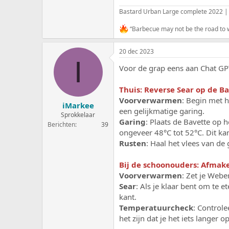
Bastard Urban Large complete 2022 |
“Barbecue may not be the road to wo
20 dec 2023
I
Voor de grap eens aan Chat GPT
Thuis: Reverse Sear op de B
Voorverwarmen
: Begin met h
iMarkee
een gelijkmatige garing.
Sprokkelaar
Garing
: Plaats de Bavette op h
Berichten
39
ongeveer 48°C tot 52°C. Dit kan
Rusten
: Haal het vlees van de
Bij de schoonouders: Afmak
Voorverwarmen
: Zet je Webe
Sear
: Als je klaar bent om te 
kant.
Temperatuurcheck
: Controle
het zijn dat je het iets langer o