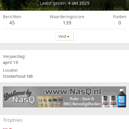
Laatst gezien
4 okt 2025
Berichten
Waarderingsscore
Punten
45
139
0
Vind
Verjaardag
april 19
Locatie
Oosterhout NB
Trophies