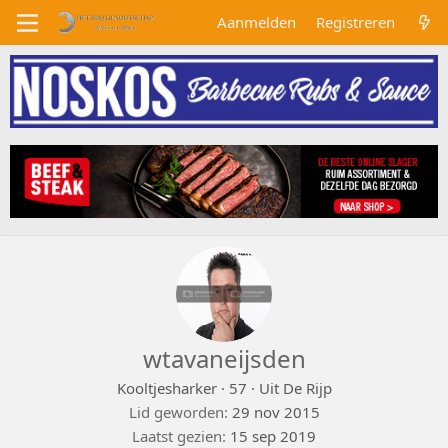
Aanmelden
Registreren
wtavaneijsden
Kooltjesharker
·
57
·
Uit
De Rijp
Lid geworden
29 nov 2015
Laatst gezien
15 sep 2019