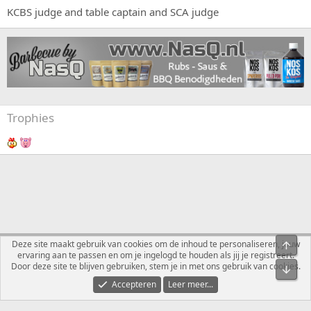
KCBS judge and table captain and SCA judge
Trophies
Nederlands
Deze site maakt gebruik van cookies om de inhoud te personaliseren, jouw
Bove
ervaring aan te passen en om je ingelogd te houden als jij je registreert.
Contact
Voorwaarden en regels
Privacybeleid
Help
R
Door deze site te blijven gebruiken, stem je in met ons gebruik van cookies.
Onde
S
S
Accepteren
Leer meer...
®
Community platform by XenForo
© 2010-2026 XenForo Ltd.