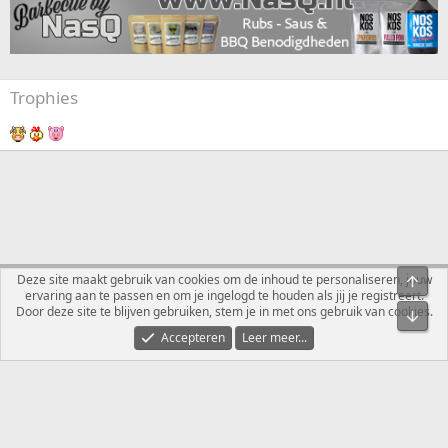
Trophies
Nederlands
Deze site maakt gebruik van cookies om de inhoud te personaliseren, jouw
Bove
ervaring aan te passen en om je ingelogd te houden als jij je registreert.
Contact
Voorwaarden en regels
Privacybeleid
Help
R
Door deze site te blijven gebruiken, stem je in met ons gebruik van cookies.
Onde
S
S
Accepteren
Leer meer...
®
Community platform by XenForo
© 2010-2026 XenForo Ltd.